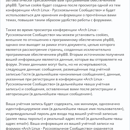
автоматически присвоенные вам программным обеспечением
phpBB. Третья cookie будет создана после просмотра одной из тем
конференции «Arch Linux - Русскоязычное Сообщество» и будет
использоваться для хранения информации о прочтённых вами
темах, повышая таким образом удобство работы с форумами.
Также во время просмотра конференции «Arch Linux -
Русскоязычное Сообщество» мы можем установить cookies,
внешние по отношению к программному обеспечению phpBB,
однако они выходят за рамки этого документа, целью которого
является рассмотрение страниц, созданных исключительно
программным обеспечением phpBB. Вторым источником получения
вашей информации являются данные, которые вы отправляете на
форум. Этими данными могут быть, но не исчерпываются,
следующие данные: сообщения, размещённые под учётной
записью Гостя (в дальнейшем «анонимные сообщения»), данные,
указанные при регистрации в конференции «Arch Linux -
Русскоязычное Сообщество» (в дальнейшем «ваша учётная
запись») и сообщения, оставленные вами после регистрации и
авторизации (в дальнейшем «ваши сообщения»).
Ваша учётная запись будет содержать, как минимум, однозначно
идентифицируемое имя (в дальнейшем «ваше имя пользователя»),
индивидуальный пароль для входа под вашей учётной записью
(далее «ваш пароль») и реальный адрес email (в дальнейшем «ваш
адрес email»). Ваша информация из вашей учётной записи на
форумах «Arch Linux - Русскоязычное Сообщество» охраняется