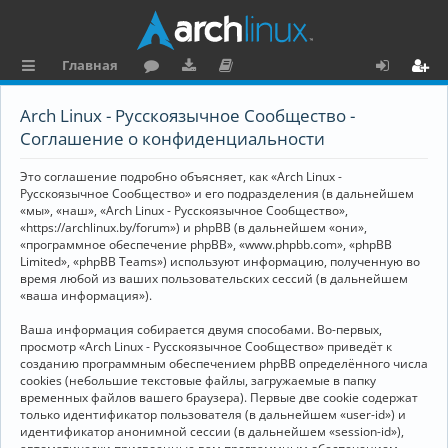
Главная
с
о
аг
о
х
ег
Arch Linux - Русскоязычное Сообщество -
ы
ру
ру
ку
о
и
Соглашение о конфиденциальности
л
м
зк
м
д
ст
Это соглашение подробно объясняет, как «Arch Linux -
к
и
е
р
Русскоязычное Сообщество» и его подразделения (в дальнейшем
«мы», «наш», «Arch Linux - Русскоязычное Сообщество»,
и
н
а
«https://archlinux.by/forum») и phpBB (в дальнейшем «они»,
«программное обеспечение phpBB», «www.phpbb.com», «phpBB
та
ц
Limited», «phpBB Teams») используют информацию, полученную во
ц
и
время любой из ваших пользовательских сессий (в дальнейшем
«ваша информация»).
и
я
Ваша информация собирается двумя способами. Во-первых,
я
просмотр «Arch Linux - Русскоязычное Сообщество» приведёт к
созданию программным обеспечением phpBB определённого числа
cookies (небольшие текстовые файлы, загружаемые в папку
временных файлов вашего браузера). Первые две cookie содержат
только идентификатор пользователя (в дальнейшем «user-id») и
идентификатор анонимной сессии (в дальнейшем «session-id»),