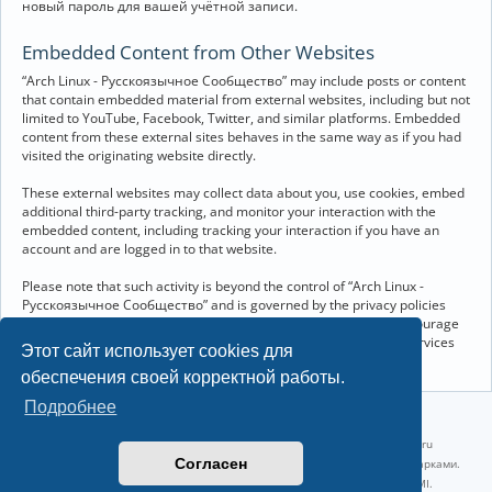
новый пароль для вашей учётной записи.
Embedded Content from Other Websites
“Arch Linux - Русскоязычное Сообщество” may include posts or content
that contain embedded material from external websites, including but not
limited to YouTube, Facebook, Twitter, and similar platforms. Embedded
content from these external sites behaves in the same way as if you had
visited the originating website directly.
These external websites may collect data about you, use cookies, embed
additional third-party tracking, and monitor your interaction with the
embedded content, including tracking your interaction if you have an
account and are logged in to that website.
Please note that such activity is beyond the control of “Arch Linux -
Русскоязычное Сообщество” and is governed by the privacy policies
and terms of service of the respective external websites. We encourage
you to review the privacy and cookie policies of any third-party services
Этот сайт использует cookies для
you interact with through embedded content.
обеспечения своей корректной работы.
Подробнее
©2022-2026, Русскоязычное сообщество Arch Linux.
Linux 6.18.40-1-lts x86_64 GNU/Linux 2026-07-26 08:48:12 |
vps reg.ru
Согласен
Название и логотип Arch Linux ™ являются признанными торговыми марками.
Linux ® — зарегистрированная торговая марка Linus Torvalds и LMI.