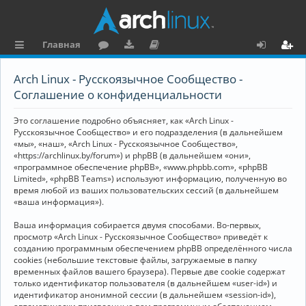
Главная
с
о
аг
о
х
ег
Arch Linux - Русскоязычное Сообщество -
ы
ру
ру
ку
о
и
Соглашение о конфиденциальности
л
м
зк
м
д
ст
Это соглашение подробно объясняет, как «Arch Linux -
к
и
е
р
Русскоязычное Сообщество» и его подразделения (в дальнейшем
«мы», «наш», «Arch Linux - Русскоязычное Сообщество»,
и
н
а
«https://archlinux.by/forum») и phpBB (в дальнейшем «они»,
«программное обеспечение phpBB», «www.phpbb.com», «phpBB
та
ц
Limited», «phpBB Teams») используют информацию, полученную во
ц
и
время любой из ваших пользовательских сессий (в дальнейшем
«ваша информация»).
и
я
Ваша информация собирается двумя способами. Во-первых,
я
просмотр «Arch Linux - Русскоязычное Сообщество» приведёт к
созданию программным обеспечением phpBB определённого числа
cookies (небольшие текстовые файлы, загружаемые в папку
временных файлов вашего браузера). Первые две cookie содержат
только идентификатор пользователя (в дальнейшем «user-id») и
идентификатор анонимной сессии (в дальнейшем «session-id»),