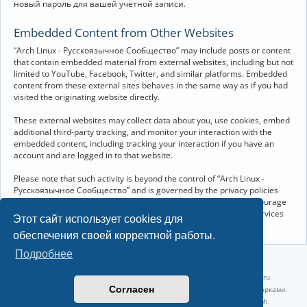
новый пароль для вашей учётной записи.
Embedded Content from Other Websites
“Arch Linux - Русскоязычное Сообщество” may include posts or content
that contain embedded material from external websites, including but not
limited to YouTube, Facebook, Twitter, and similar platforms. Embedded
content from these external sites behaves in the same way as if you had
visited the originating website directly.
These external websites may collect data about you, use cookies, embed
additional third-party tracking, and monitor your interaction with the
embedded content, including tracking your interaction if you have an
account and are logged in to that website.
Please note that such activity is beyond the control of “Arch Linux -
Русскоязычное Сообщество” and is governed by the privacy policies
and terms of service of the respective external websites. We encourage
you to review the privacy and cookie policies of any third-party services
Этот сайт использует cookies для
you interact with through embedded content.
обеспечения своей корректной работы.
Подробнее
©2022-2026, Русскоязычное сообщество Arch Linux.
Linux 6.18.40-1-lts x86_64 GNU/Linux 2026-07-26 08:48:12 |
vps reg.ru
Согласен
Название и логотип Arch Linux ™ являются признанными торговыми марками.
Linux ® — зарегистрированная торговая марка Linus Torvalds и LMI.