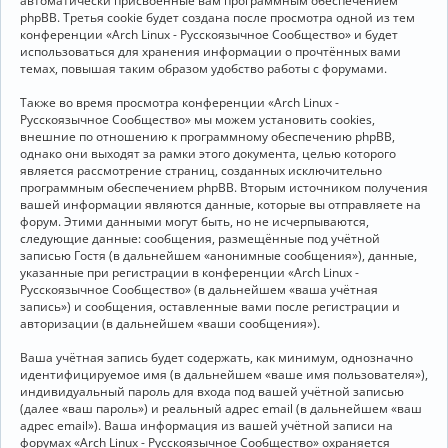
автоматически присвоенные вам программным обеспечением
phpBB. Третья cookie будет создана после просмотра одной из тем
конференции «Arch Linux - Русскоязычное Сообщество» и будет
использоваться для хранения информации о прочтённых вами
темах, повышая таким образом удобство работы с форумами.
Также во время просмотра конференции «Arch Linux -
Русскоязычное Сообщество» мы можем установить cookies,
внешние по отношению к программному обеспечению phpBB,
однако они выходят за рамки этого документа, целью которого
является рассмотрение страниц, созданных исключительно
программным обеспечением phpBB. Вторым источником получения
вашей информации являются данные, которые вы отправляете на
форум. Этими данными могут быть, но не исчерпываются,
следующие данные: сообщения, размещённые под учётной
записью Гостя (в дальнейшем «анонимные сообщения»), данные,
указанные при регистрации в конференции «Arch Linux -
Русскоязычное Сообщество» (в дальнейшем «ваша учётная
запись») и сообщения, оставленные вами после регистрации и
авторизации (в дальнейшем «ваши сообщения»).
Ваша учётная запись будет содержать, как минимум, однозначно
идентифицируемое имя (в дальнейшем «ваше имя пользователя»),
индивидуальный пароль для входа под вашей учётной записью
(далее «ваш пароль») и реальный адрес email (в дальнейшем «ваш
адрес email»). Ваша информация из вашей учётной записи на
форумах «Arch Linux - Русскоязычное Сообщество» охраняется