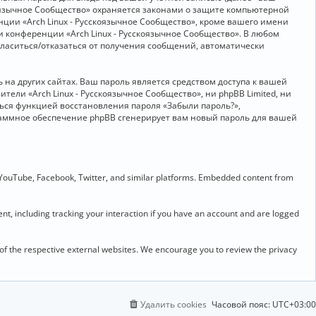
скоязычное Сообщество» охраняется законами о защите компьютерной
ии «Arch Linux - Русскоязычное Сообщество», кроме вашего имени
и конференции «Arch Linux - Русскоязычное Сообщество». В любом
огласиться/отказаться от получения сообщений, автоматически
на других сайтах. Ваш пароль является средством доступа к вашей
ители «Arch Linux - Русскоязычное Сообщество», ни phpBB Limited, ни
ться функцией восстановления пароля «Забыли пароль?»,
раммное обеспечение phpBB сгенерирует вам новый пароль для вашей
 YouTube, Facebook, Twitter, and similar platforms. Embedded content from
t, including tracking your interaction if you have an account and are logged
 of the respective external websites. We encourage you to review the privacy
Удалить cookies
Часовой пояс:
UTC+03:00