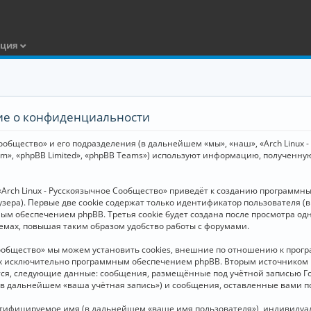
ация
ние о конфиденциальности
общество» и его подразделения (в дальнейшем «мы», «наш», «Arch Linux - Р
m», «phpBB Limited», «phpBB Teams») используют информацию, полученну
Arch Linux - Русскоязычное Сообщество» приведёт к созданию программн
зера). Первые две cookie содержат только идентификатор пользователя (
м обеспечением phpBB. Третья cookie будет создана после просмотра одн
емах, повышая таким образом удобство работы с форумами.
Сообщество» мы можем установить cookies, внешние по отношению к прогр
ных исключительно программным обеспечением phpBB. Вторым источнико
тся, следующие данные: сообщения, размещённые под учётной записью Г
 (в дальнейшем «ваша учётная запись») и сообщения, оставленные вами 
нтифицируемое имя (в дальнейшем «ваше имя пользователя»), индивидуал