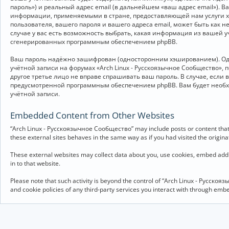
пароль») и реальный адрес email (в дальнейшем «ваш адрес email»).
информации, применяемыми в стране, предоставляющей нам услуги хо
пользователя, вашего пароля и вашего адреса email, может быть как 
случае у вас есть возможность выбрать, какая информация из вашей у
сгенерированных программным обеспечением phpBB.
Ваш пароль надёжно зашифрован (односторонним хэшированием). Однак
учётной записи на форумах «Arch Linux - Русскоязычное Сообщество», п
другое третье лицо не вправе спрашивать ваш пароль. В случае, если
предусмотренной программным обеспечением phpBB. Вам будет необхо
учётной записи.
Embedded Content from Other Websites
“Arch Linux - Русскоязычное Сообщество” may include posts or content that 
these external sites behaves in the same way as if you had visited the originat
These external websites may collect data about you, use cookies, embed addit
in to that website.
Please note that such activity is beyond the control of “Arch Linux - Русско
and cookie policies of any third-party services you interact with through em