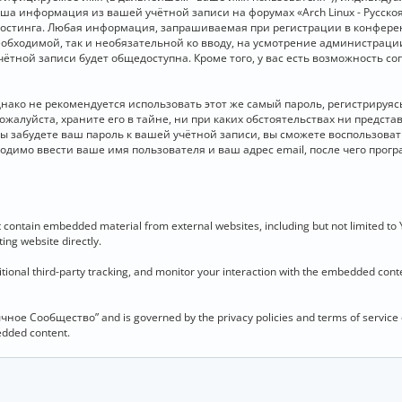
 Ваша информация из вашей учётной записи на форумах «Arch Linux - Рус
стинга. Любая информация, запрашиваемая при регистрации в конференц
необходимой, так и необязательной ко вводу, на усмотрение администраци
чётной записи будет общедоступна. Кроме того, у вас есть возможность с
о не рекомендуется использовать этот же самый пароль, регистрируясь 
ожалуйста, храните его в тайне, ни при каких обстоятельствах ни представ
 вы забудете ваш пароль к вашей учётной записи, вы сможете воспользова
димо ввести ваше имя пользователя и ваш адрес email, после чего прог
contain embedded material from external websites, including but not limited to
ing website directly.
ional third-party tracking, and monitor your interaction with the embedded conten
язычное Сообщество” and is governed by the privacy policies and terms of service
bedded content.