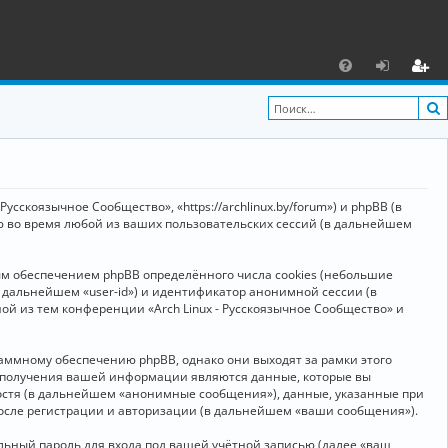
С
F
х
ег
A
о
и
Q
д
ст
р
усскоязычное Сообщество», «https://archlinux.by/forum») и phpBB (в
а
ю во время любой из ваших пользовательских сессий (в дальнейшем
ц
ым обеспечением phpBB определённого числа cookies (небольшие
и
в дальнейшем «user-id») и идентификатор анонимной сессии (в
я
ой из тем конференции «Arch Linux - Русскоязычное Сообщество» и
аммному обеспечению phpBB, однако они выходят за рамки этого
м получения вашей информации являются данные, которые вы
остя (в дальнейшем «анонимные сообщения»), данные, указанные при
после регистрации и авторизации (в дальнейшем «ваши сообщения»).
ьный пароль для входа под вашей учётной записью (далее «ваш