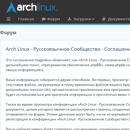
Главная
Форум
Загрузки
Документ
с
Форум
ы
л
Arch Linux - Русскоязычное Сообщество - Соглаше
к
Это соглашение подробно объясняет, как «Arch Linux - Русскоязычное Со
и
дальнейшем «они», «программное обеспечение phpBB», «www.phpbb.co
«ваша информация»).
Ваша информация собирается двумя способами. Во-первых, просмотр «
текстовые файлы, загружаемые в папку временных файлов вашего брау
дальнейшем «session-id»), автоматически присвоенные вам программны
будет использоваться для хранения информации о прочтённых вами т
Также во время просмотра конференции «Arch Linux - Русскоязычное 
документа, целью которого является рассмотрение страниц, создан
отправляете на форум. Этими данными могут быть, но не исчерпываю
регистрации в конференции «Arch Linux - Русскоязычное Сообщество»
Ваша учётная запись будет содержать, как минимум, однозначно иде