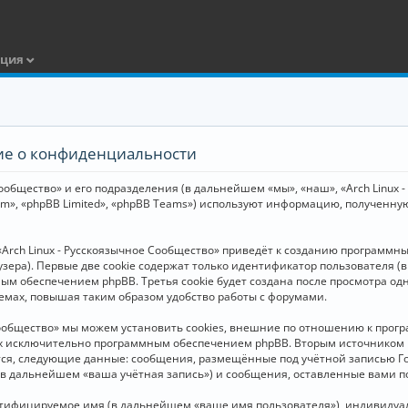
ация
ние о конфиденциальности
общество» и его подразделения (в дальнейшем «мы», «наш», «Arch Linux - Р
m», «phpBB Limited», «phpBB Teams») используют информацию, полученну
Arch Linux - Русскоязычное Сообщество» приведёт к созданию программн
зера). Первые две cookie содержат только идентификатор пользователя (
м обеспечением phpBB. Третья cookie будет создана после просмотра одн
емах, повышая таким образом удобство работы с форумами.
Сообщество» мы можем установить cookies, внешние по отношению к прогр
ных исключительно программным обеспечением phpBB. Вторым источнико
тся, следующие данные: сообщения, размещённые под учётной записью Г
 (в дальнейшем «ваша учётная запись») и сообщения, оставленные вами 
нтифицируемое имя (в дальнейшем «ваше имя пользователя»), индивидуал