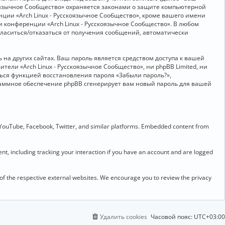
скоязычное Сообщество» охраняется законами о защите компьютерной
ии «Arch Linux - Русскоязычное Сообщество», кроме вашего имени
и конференции «Arch Linux - Русскоязычное Сообщество». В любом
огласиться/отказаться от получения сообщений, автоматически
на других сайтах. Ваш пароль является средством доступа к вашей
ители «Arch Linux - Русскоязычное Сообщество», ни phpBB Limited, ни
ться функцией восстановления пароля «Забыли пароль?»,
раммное обеспечение phpBB сгенерирует вам новый пароль для вашей
 YouTube, Facebook, Twitter, and similar platforms. Embedded content from
t, including tracking your interaction if you have an account and are logged
 of the respective external websites. We encourage you to review the privacy
Удалить cookies
Часовой пояс:
UTC+03:00