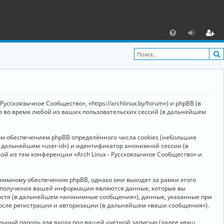
С
F
х
ег
A
о
и
Q
д
ст
р
усскоязычное Сообщество», «https://archlinux.by/forum») и phpBB (в
а
ю во время любой из ваших пользовательских сессий (в дальнейшем
ц
ым обеспечением phpBB определённого числа cookies (небольшие
и
в дальнейшем «user-id») и идентификатор анонимной сессии (в
я
ой из тем конференции «Arch Linux - Русскоязычное Сообщество» и
аммному обеспечению phpBB, однако они выходят за рамки этого
м получения вашей информации являются данные, которые вы
остя (в дальнейшем «анонимные сообщения»), данные, указанные при
после регистрации и авторизации (в дальнейшем «ваши сообщения»).
ьный пароль для входа под вашей учётной записью (далее «ваш