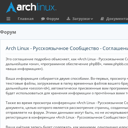
Главная
Форум
Загрузки
Документ
с
Форум
ы
л
Arch Linux - Русскоязычное Сообщество - Соглаше
к
Это соглашение подробно объясняет, как «Arch Linux - Русскоязычное Со
и
дальнейшем «они», «программное обеспечение phpBB», «www.phpbb.co
«ваша информация»).
Ваша информация собирается двумя способами. Во-первых, просмотр «
текстовые файлы, загружаемые в папку временных файлов вашего брау
дальнейшем «session-id»), автоматически присвоенные вам программны
будет использоваться для хранения информации о прочтённых вами т
Также во время просмотра конференции «Arch Linux - Русскоязычное 
документа, целью которого является рассмотрение страниц, создан
отправляете на форум. Этими данными могут быть, но не исчерпываю
регистрации в конференции «Arch Linux - Русскоязычное Сообщество»
Ваша учётная запись будет содержать, как минимум, однозначно иде