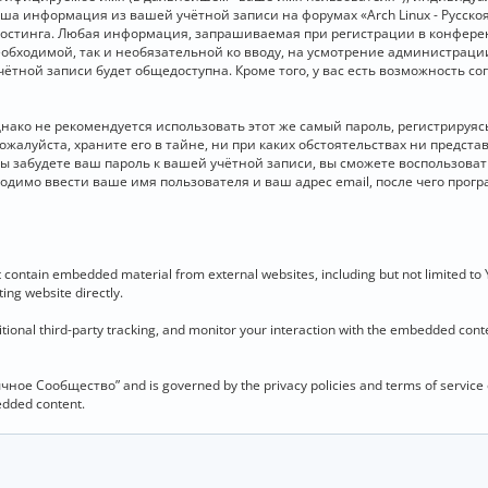
 Ваша информация из вашей учётной записи на форумах «Arch Linux - Рус
стинга. Любая информация, запрашиваемая при регистрации в конференц
необходимой, так и необязательной ко вводу, на усмотрение администраци
чётной записи будет общедоступна. Кроме того, у вас есть возможность с
о не рекомендуется использовать этот же самый пароль, регистрируясь 
ожалуйста, храните его в тайне, ни при каких обстоятельствах ни представ
 вы забудете ваш пароль к вашей учётной записи, вы сможете воспользова
димо ввести ваше имя пользователя и ваш адрес email, после чего прог
contain embedded material from external websites, including but not limited to
ing website directly.
ional third-party tracking, and monitor your interaction with the embedded conten
язычное Сообщество” and is governed by the privacy policies and terms of service
bedded content.