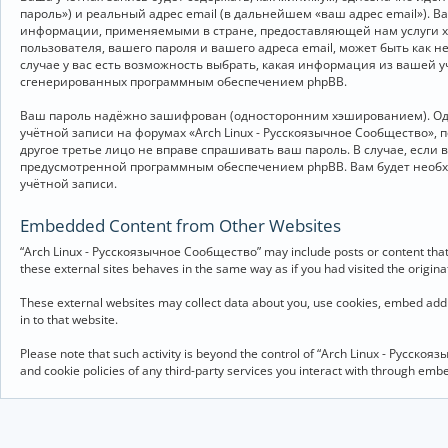
пароль») и реальный адрес email (в дальнейшем «ваш адрес email»).
информации, применяемыми в стране, предоставляющей нам услуги хо
пользователя, вашего пароля и вашего адреса email, может быть как 
случае у вас есть возможность выбрать, какая информация из вашей у
сгенерированных программным обеспечением phpBB.
Ваш пароль надёжно зашифрован (односторонним хэшированием). Однак
учётной записи на форумах «Arch Linux - Русскоязычное Сообщество», п
другое третье лицо не вправе спрашивать ваш пароль. В случае, если
предусмотренной программным обеспечением phpBB. Вам будет необхо
учётной записи.
Embedded Content from Other Websites
“Arch Linux - Русскоязычное Сообщество” may include posts or content that 
these external sites behaves in the same way as if you had visited the originat
These external websites may collect data about you, use cookies, embed addit
in to that website.
Please note that such activity is beyond the control of “Arch Linux - Русско
and cookie policies of any third-party services you interact with through em