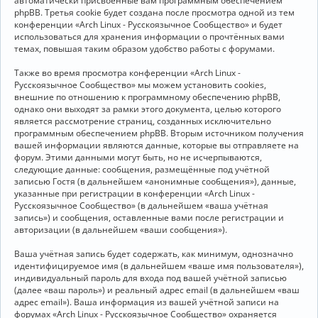
автоматически присвоенные вам программным обеспечением
phpBB. Третья cookie будет создана после просмотра одной из тем
конференции «Arch Linux - Русскоязычное Сообщество» и будет
использоваться для хранения информации о прочтённых вами
темах, повышая таким образом удобство работы с форумами.
Также во время просмотра конференции «Arch Linux -
Русскоязычное Сообщество» мы можем установить cookies,
внешние по отношению к программному обеспечению phpBB,
однако они выходят за рамки этого документа, целью которого
является рассмотрение страниц, созданных исключительно
программным обеспечением phpBB. Вторым источником получения
вашей информации являются данные, которые вы отправляете на
форум. Этими данными могут быть, но не исчерпываются,
следующие данные: сообщения, размещённые под учётной
записью Гостя (в дальнейшем «анонимные сообщения»), данные,
указанные при регистрации в конференции «Arch Linux -
Русскоязычное Сообщество» (в дальнейшем «ваша учётная
запись») и сообщения, оставленные вами после регистрации и
авторизации (в дальнейшем «ваши сообщения»).
Ваша учётная запись будет содержать, как минимум, однозначно
идентифицируемое имя (в дальнейшем «ваше имя пользователя»),
индивидуальный пароль для входа под вашей учётной записью
(далее «ваш пароль») и реальный адрес email (в дальнейшем «ваш
адрес email»). Ваша информация из вашей учётной записи на
форумах «Arch Linux - Русскоязычное Сообщество» охраняется