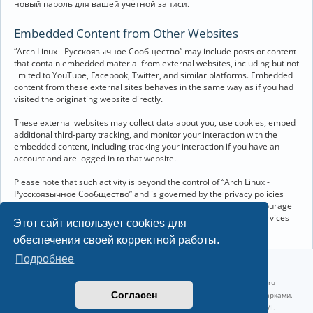
новый пароль для вашей учётной записи.
Embedded Content from Other Websites
“Arch Linux - Русскоязычное Сообщество” may include posts or content
that contain embedded material from external websites, including but not
limited to YouTube, Facebook, Twitter, and similar platforms. Embedded
content from these external sites behaves in the same way as if you had
visited the originating website directly.
These external websites may collect data about you, use cookies, embed
additional third-party tracking, and monitor your interaction with the
embedded content, including tracking your interaction if you have an
account and are logged in to that website.
Please note that such activity is beyond the control of “Arch Linux -
Русскоязычное Сообщество” and is governed by the privacy policies
and terms of service of the respective external websites. We encourage
you to review the privacy and cookie policies of any third-party services
Этот сайт использует cookies для
you interact with through embedded content.
обеспечения своей корректной работы.
Подробнее
©2022-2026, Русскоязычное сообщество Arch Linux.
Linux 6.18.40-1-lts x86_64 GNU/Linux 2026-07-26 08:48:12 |
vps reg.ru
Согласен
Название и логотип Arch Linux ™ являются признанными торговыми марками.
Linux ® — зарегистрированная торговая марка Linus Torvalds и LMI.