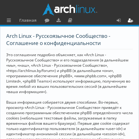
Главная
с
о
аг
о
х
ег
Arch Linux - Русскоязычное Сообщество -
ы
ру
ру
ку
о
и
Соглашение о конфиденциальности
л
м
зк
м
д
ст
Это соглашение подробно объясняет, как «Arch Linux -
к
и
е
р
Русскоязычное Сообщество» и его подразделения (в дальнейшем
«мы», «наш», «Arch Linux - Русскоязычное Сообщество»,
и
н
а
«https://archlinux.by/forum») и phpBB (в дальнейшем «они»,
«программное обеспечение phpBB», «www.phpbb.com», «phpBB
та
ц
Limited», «phpBB Teams») используют информацию, полученную во
ц
и
время любой из ваших пользовательских сессий (в дальнейшем
«ваша информация»).
и
я
Ваша информация собирается двумя способами. Во-первых,
я
просмотр «Arch Linux - Русскоязычное Сообщество» приведёт к
созданию программным обеспечением phpBB определённого числа
cookies (небольшие текстовые файлы, загружаемые в папку
временных файлов вашего браузера). Первые две cookie содержат
только идентификатор пользователя (в дальнейшем «user-id») и
идентификатор анонимной сессии (в дальнейшем «session-id»),