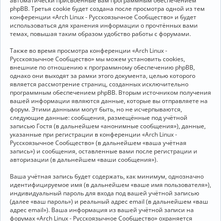
автоматически присвоенные вам программным обеспечением
phpBB. Третья cookie будет создана после просмотра одной из тем
конференции «Arch Linux - Русскоязычное Сообщество» и будет
использоваться для хранения информации о прочтённых вами
темах, повышая таким образом удобство работы с форумами.
Также во время просмотра конференции «Arch Linux -
Русскоязычное Сообщество» мы можем установить cookies,
внешние по отношению к программному обеспечению phpBB,
однако они выходят за рамки этого документа, целью которого
является рассмотрение страниц, созданных исключительно
программным обеспечением phpBB. Вторым источником получения
вашей информации являются данные, которые вы отправляете на
форум. Этими данными могут быть, но не исчерпываются,
следующие данные: сообщения, размещённые под учётной
записью Гостя (в дальнейшем «анонимные сообщения»), данные,
указанные при регистрации в конференции «Arch Linux -
Русскоязычное Сообщество» (в дальнейшем «ваша учётная
запись») и сообщения, оставленные вами после регистрации и
авторизации (в дальнейшем «ваши сообщения»).
Ваша учётная запись будет содержать, как минимум, однозначно
идентифицируемое имя (в дальнейшем «ваше имя пользователя»),
индивидуальный пароль для входа под вашей учётной записью
(далее «ваш пароль») и реальный адрес email (в дальнейшем «ваш
адрес email»). Ваша информация из вашей учётной записи на
форумах «Arch Linux - Русскоязычное Сообщество» охраняется