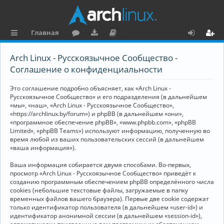
Главная
с
о
аг
о
х
ег
Arch Linux - Русскоязычное Сообщество -
ы
ру
ру
ку
о
и
Соглашение о конфиденциальности
л
м
зк
м
д
ст
Это соглашение подробно объясняет, как «Arch Linux -
к
и
е
р
Русскоязычное Сообщество» и его подразделения (в дальнейшем
«мы», «наш», «Arch Linux - Русскоязычное Сообщество»,
и
н
а
«https://archlinux.by/forum») и phpBB (в дальнейшем «они»,
«программное обеспечение phpBB», «www.phpbb.com», «phpBB
та
ц
Limited», «phpBB Teams») используют информацию, полученную во
ц
и
время любой из ваших пользовательских сессий (в дальнейшем
«ваша информация»).
и
я
Ваша информация собирается двумя способами. Во-первых,
я
просмотр «Arch Linux - Русскоязычное Сообщество» приведёт к
созданию программным обеспечением phpBB определённого числа
cookies (небольшие текстовые файлы, загружаемые в папку
временных файлов вашего браузера). Первые две cookie содержат
только идентификатор пользователя (в дальнейшем «user-id») и
идентификатор анонимной сессии (в дальнейшем «session-id»),