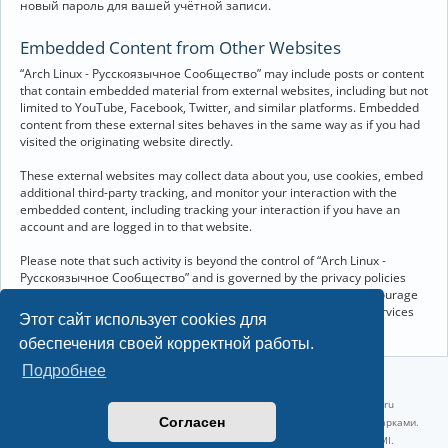
новый пароль для вашей учётной записи.
Embedded Content from Other Websites
“Arch Linux - Русскоязычное Сообщество” may include posts or content
that contain embedded material from external websites, including but not
limited to YouTube, Facebook, Twitter, and similar platforms. Embedded
content from these external sites behaves in the same way as if you had
visited the originating website directly.
These external websites may collect data about you, use cookies, embed
additional third-party tracking, and monitor your interaction with the
embedded content, including tracking your interaction if you have an
account and are logged in to that website.
Please note that such activity is beyond the control of “Arch Linux -
Русскоязычное Сообщество” and is governed by the privacy policies
and terms of service of the respective external websites. We encourage
you to review the privacy and cookie policies of any third-party services
Этот сайт использует cookies для
you interact with through embedded content.
обеспечения своей корректной работы.
Подробнее
©2022-2026, Русскоязычное сообщество Arch Linux.
Linux 6.18.40-1-lts x86_64 GNU/Linux 2026-07-26 08:48:12 |
vps reg.ru
Согласен
Название и логотип Arch Linux ™ являются признанными торговыми марками.
Linux ® — зарегистрированная торговая марка Linus Torvalds и LMI.