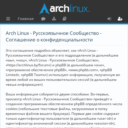
Главная
с
о
аг
о
х
ег
Arch Linux - Русскоязычное Сообщество -
ы
ру
ру
ку
о
и
Соглашение о конфиденциальности
л
м
зк
м
д
ст
Это соглашение подробно объясняет, как «Arch Linux -
к
и
е
р
Русскоязычное Сообщество» и его подразделения (в дальнейшем
«мы», «наш», «Arch Linux - Русскоязычное Сообщество»,
и
н
а
«https://archlinux.by/forum») и phpBB (в дальнейшем «они»,
«программное обеспечение phpBB», «www.phpbb.com», «phpBB
та
ц
Limited», «phpBB Teams») используют информацию, полученную во
ц
и
время любой из ваших пользовательских сессий (в дальнейшем
«ваша информация»).
и
я
Ваша информация собирается двумя способами. Во-первых,
я
просмотр «Arch Linux - Русскоязычное Сообщество» приведёт к
созданию программным обеспечением phpBB определённого числа
cookies (небольшие текстовые файлы, загружаемые в папку
временных файлов вашего браузера). Первые две cookie содержат
только идентификатор пользователя (в дальнейшем «user-id») и
идентификатор анонимной сессии (в дальнейшем «session-id»),