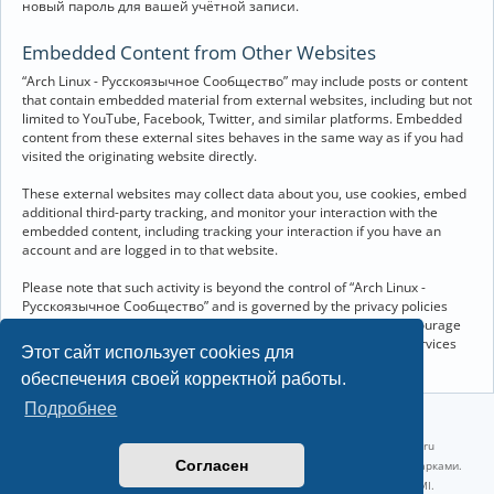
новый пароль для вашей учётной записи.
Embedded Content from Other Websites
“Arch Linux - Русскоязычное Сообщество” may include posts or content
that contain embedded material from external websites, including but not
limited to YouTube, Facebook, Twitter, and similar platforms. Embedded
content from these external sites behaves in the same way as if you had
visited the originating website directly.
These external websites may collect data about you, use cookies, embed
additional third-party tracking, and monitor your interaction with the
embedded content, including tracking your interaction if you have an
account and are logged in to that website.
Please note that such activity is beyond the control of “Arch Linux -
Русскоязычное Сообщество” and is governed by the privacy policies
and terms of service of the respective external websites. We encourage
you to review the privacy and cookie policies of any third-party services
Этот сайт использует cookies для
you interact with through embedded content.
обеспечения своей корректной работы.
Подробнее
©2022-2026, Русскоязычное сообщество Arch Linux.
Linux 6.18.40-1-lts x86_64 GNU/Linux 2026-07-26 08:48:12 |
vps reg.ru
Согласен
Название и логотип Arch Linux ™ являются признанными торговыми марками.
Linux ® — зарегистрированная торговая марка Linus Torvalds и LMI.