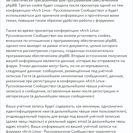
автоматически присвоенные вам программным обеспечением
phpBB. Третья cookie будет создана после просмотра одной из тем
конференции «Arch Linux - Русскоязычное Сообщество» и будет
использоваться для хранения информации о прочтённых вами
темах, повышая таким образом удобство работы с форумами.
Также во время просмотра конференции «Arch Linux -
Русскоязычное Сообщество» мы можем установить cookies,
внешние по отношению к программному обеспечению phpBB,
однако они выходят за рамки этого документа, целью которого
является рассмотрение страниц, созданных исключительно
программным обеспечением phpBB. Вторым источником получения
вашей информации являются данные, которые вы отправляете на
форум. Этими данными могут быть, но не исчерпываются,
следующие данные: сообщения, размещённые под учётной
записью Гостя (в дальнейшем «анонимные сообщения»), данные,
указанные при регистрации в конференции «Arch Linux -
Русскоязычное Сообщество» (в дальнейшем «ваша учётная
запись») и сообщения, оставленные вами после регистрации и
авторизации (в дальнейшем «ваши сообщения»).
Ваша учётная запись будет содержать, как минимум, однозначно
идентифицируемое имя (в дальнейшем «ваше имя пользователя»),
индивидуальный пароль для входа под вашей учётной записью
(далее «ваш пароль») и реальный адрес email (в дальнейшем «ваш
адрес email»). Ваша информация из вашей учётной записи на
форумах «Arch Linux - Русскоязычное Сообщество» охраняется