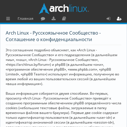
Главная
с
о
аг
о
х
ег
Arch Linux - Русскоязычное Сообщество -
ы
ру
ру
ку
о
и
Соглашение о конфиденциальности
л
м
зк
м
д
ст
Это соглашение подробно объясняет, как «Arch Linux -
к
и
е
р
Русскоязычное Сообщество» и его подразделения (в дальнейшем
«мы», «наш», «Arch Linux - Русскоязычное Сообщество»,
и
н
а
«https://archlinux.by/forum») и phpBB (в дальнейшем «они»,
«программное обеспечение phpBB», «www.phpbb.com», «phpBB
та
ц
Limited», «phpBB Teams») используют информацию, полученную во
ц
и
время любой из ваших пользовательских сессий (в дальнейшем
«ваша информация»).
и
я
Ваша информация собирается двумя способами. Во-первых,
я
просмотр «Arch Linux - Русскоязычное Сообщество» приведёт к
созданию программным обеспечением phpBB определённого числа
cookies (небольшие текстовые файлы, загружаемые в папку
временных файлов вашего браузера). Первые две cookie содержат
только идентификатор пользователя (в дальнейшем «user-id») и
идентификатор анонимной сессии (в дальнейшем «session-id»),