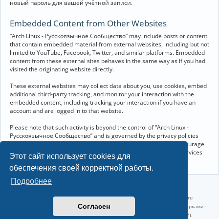
новый пароль для вашей учётной записи.
Embedded Content from Other Websites
“Arch Linux - Русскоязычное Сообщество” may include posts or content
that contain embedded material from external websites, including but not
limited to YouTube, Facebook, Twitter, and similar platforms. Embedded
content from these external sites behaves in the same way as if you had
visited the originating website directly.
These external websites may collect data about you, use cookies, embed
additional third-party tracking, and monitor your interaction with the
embedded content, including tracking your interaction if you have an
account and are logged in to that website.
Please note that such activity is beyond the control of “Arch Linux -
Русскоязычное Сообщество” and is governed by the privacy policies
and terms of service of the respective external websites. We encourage
you to review the privacy and cookie policies of any third-party services
Этот сайт использует cookies для
you interact with through embedded content.
обеспечения своей корректной работы.
Подробнее
©2022-2026, Русскоязычное сообщество Arch Linux.
Linux 6.18.40-1-lts x86_64 GNU/Linux 2026-07-26 08:48:12 |
vps reg.ru
Согласен
Название и логотип Arch Linux ™ являются признанными торговыми марками.
Linux ® — зарегистрированная торговая марка Linus Torvalds и LMI.