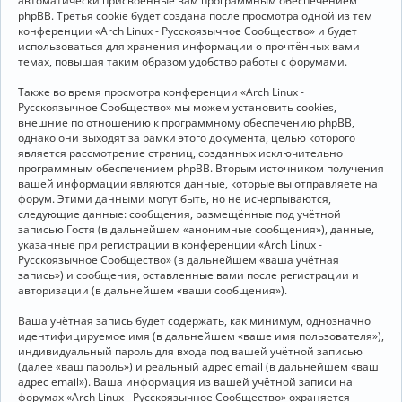
автоматически присвоенные вам программным обеспечением
phpBB. Третья cookie будет создана после просмотра одной из тем
конференции «Arch Linux - Русскоязычное Сообщество» и будет
использоваться для хранения информации о прочтённых вами
темах, повышая таким образом удобство работы с форумами.
Также во время просмотра конференции «Arch Linux -
Русскоязычное Сообщество» мы можем установить cookies,
внешние по отношению к программному обеспечению phpBB,
однако они выходят за рамки этого документа, целью которого
является рассмотрение страниц, созданных исключительно
программным обеспечением phpBB. Вторым источником получения
вашей информации являются данные, которые вы отправляете на
форум. Этими данными могут быть, но не исчерпываются,
следующие данные: сообщения, размещённые под учётной
записью Гостя (в дальнейшем «анонимные сообщения»), данные,
указанные при регистрации в конференции «Arch Linux -
Русскоязычное Сообщество» (в дальнейшем «ваша учётная
запись») и сообщения, оставленные вами после регистрации и
авторизации (в дальнейшем «ваши сообщения»).
Ваша учётная запись будет содержать, как минимум, однозначно
идентифицируемое имя (в дальнейшем «ваше имя пользователя»),
индивидуальный пароль для входа под вашей учётной записью
(далее «ваш пароль») и реальный адрес email (в дальнейшем «ваш
адрес email»). Ваша информация из вашей учётной записи на
форумах «Arch Linux - Русскоязычное Сообщество» охраняется