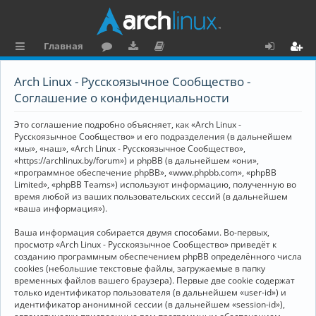
Главная
с
о
аг
о
х
ег
Arch Linux - Русскоязычное Сообщество -
ы
ру
ру
ку
о
и
Соглашение о конфиденциальности
л
м
зк
м
д
ст
Это соглашение подробно объясняет, как «Arch Linux -
к
и
е
р
Русскоязычное Сообщество» и его подразделения (в дальнейшем
«мы», «наш», «Arch Linux - Русскоязычное Сообщество»,
и
н
а
«https://archlinux.by/forum») и phpBB (в дальнейшем «они»,
«программное обеспечение phpBB», «www.phpbb.com», «phpBB
та
ц
Limited», «phpBB Teams») используют информацию, полученную во
ц
и
время любой из ваших пользовательских сессий (в дальнейшем
«ваша информация»).
и
я
Ваша информация собирается двумя способами. Во-первых,
я
просмотр «Arch Linux - Русскоязычное Сообщество» приведёт к
созданию программным обеспечением phpBB определённого числа
cookies (небольшие текстовые файлы, загружаемые в папку
временных файлов вашего браузера). Первые две cookie содержат
только идентификатор пользователя (в дальнейшем «user-id») и
идентификатор анонимной сессии (в дальнейшем «session-id»),