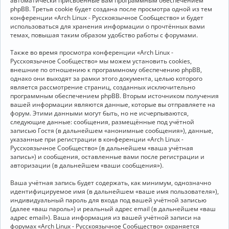
автоматически присвоенные вам программным обеспечением
phpBB. Третья cookie будет создана после просмотра одной из тем
конференции «Arch Linux - Русскоязычное Сообщество» и будет
использоваться для хранения информации о прочтённых вами
темах, повышая таким образом удобство работы с форумами.
Также во время просмотра конференции «Arch Linux -
Русскоязычное Сообщество» мы можем установить cookies,
внешние по отношению к программному обеспечению phpBB,
однако они выходят за рамки этого документа, целью которого
является рассмотрение страниц, созданных исключительно
программным обеспечением phpBB. Вторым источником получения
вашей информации являются данные, которые вы отправляете на
форум. Этими данными могут быть, но не исчерпываются,
следующие данные: сообщения, размещённые под учётной
записью Гостя (в дальнейшем «анонимные сообщения»), данные,
указанные при регистрации в конференции «Arch Linux -
Русскоязычное Сообщество» (в дальнейшем «ваша учётная
запись») и сообщения, оставленные вами после регистрации и
авторизации (в дальнейшем «ваши сообщения»).
Ваша учётная запись будет содержать, как минимум, однозначно
идентифицируемое имя (в дальнейшем «ваше имя пользователя»),
индивидуальный пароль для входа под вашей учётной записью
(далее «ваш пароль») и реальный адрес email (в дальнейшем «ваш
адрес email»). Ваша информация из вашей учётной записи на
форумах «Arch Linux - Русскоязычное Сообщество» охраняется