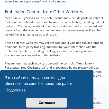
новый пароль для вашей учётной записи.
Embedded Content from Other Websites
“Arch Linux - Русскоязычное Сообщество” may include posts or content
that contain embedded material from external websites, including but not
limited to YouTube, Facebook, Twitter, and similar platforms. Embedded
content from these external sites behaves in the same way as if you had
visited the originating website directly.
These external websites may collect data about you, use cookies, embed
additional third-party tracking, and monitor your interaction with the
embedded content, including tracking your interaction if you have an
account and are logged in to that website.
Please note that such activity is beyond the control of “Arch Linux -
Русскоязычное Сообщество” and is governed by the privacy policies
and terms of service of the respective external websites. We encourage
you to review the privacy and cookie policies of any third-party services
Этот сайт использует cookies для
you interact with through embedded content.
обеспечения своей корректной работы.
Подробнее
©2022-2026, Русскоязычное сообщество Arch Linux.
Linux 6.18.40-1-lts x86_64 GNU/Linux 2026-07-26 08:48:12 |
vps reg.ru
Согласен
Название и логотип Arch Linux ™ являются признанными торговыми марками.
Linux ® — зарегистрированная торговая марка Linus Torvalds и LMI.