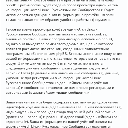
автоматически присвоенные вам программным обеспечением
phpBB. Третья cookie будет создана после просмотра одной из тем
конференции «Arch Linux - Русскоязычное Сообщество» и будет
использоваться для хранения информации о прочтённых вами
темах, повышая таким образом удобство работы с форумами.
Также во время просмотра конференции «Arch Linux -
Русскоязычное Сообщество» мы можем установить cookies,
внешние по отношению к программному обеспечению phpBB,
однако они выходят за рамки этого документа, целью которого
является рассмотрение страниц, созданных исключительно
программным обеспечением phpBB. Вторым источником получения
вашей информации являются данные, которые вы отправляете на
форум. Этими данными могут быть, но не исчерпываются,
следующие данные: сообщения, размещённые под учётной
записью Гостя (в дальнейшем «анонимные сообщения»), данные,
указанные при регистрации в конференции «Arch Linux -
Русскоязычное Сообщество» (в дальнейшем «ваша учётная
запись») и сообщения, оставленные вами после регистрации и
авторизации (в дальнейшем «ваши сообщения»).
Ваша учётная запись будет содержать, как минимум, однозначно
идентифицируемое имя (в дальнейшем «ваше имя пользователя»),
индивидуальный пароль для входа под вашей учётной записью
(далее «ваш пароль») и реальный адрес email (в дальнейшем «ваш
адрес email»). Ваша информация из вашей учётной записи на
форумах «Arch Linux - Русскоязычное Сообщество» охраняется