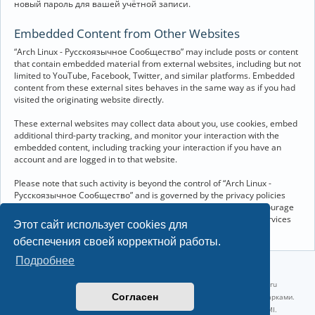
новый пароль для вашей учётной записи.
Embedded Content from Other Websites
“Arch Linux - Русскоязычное Сообщество” may include posts or content
that contain embedded material from external websites, including but not
limited to YouTube, Facebook, Twitter, and similar platforms. Embedded
content from these external sites behaves in the same way as if you had
visited the originating website directly.
These external websites may collect data about you, use cookies, embed
additional third-party tracking, and monitor your interaction with the
embedded content, including tracking your interaction if you have an
account and are logged in to that website.
Please note that such activity is beyond the control of “Arch Linux -
Русскоязычное Сообщество” and is governed by the privacy policies
and terms of service of the respective external websites. We encourage
you to review the privacy and cookie policies of any third-party services
Этот сайт использует cookies для
you interact with through embedded content.
обеспечения своей корректной работы.
Подробнее
©2022-2026, Русскоязычное сообщество Arch Linux.
Linux 6.18.40-1-lts x86_64 GNU/Linux 2026-07-26 08:48:12 |
vps reg.ru
Согласен
Название и логотип Arch Linux ™ являются признанными торговыми марками.
Linux ® — зарегистрированная торговая марка Linus Torvalds и LMI.