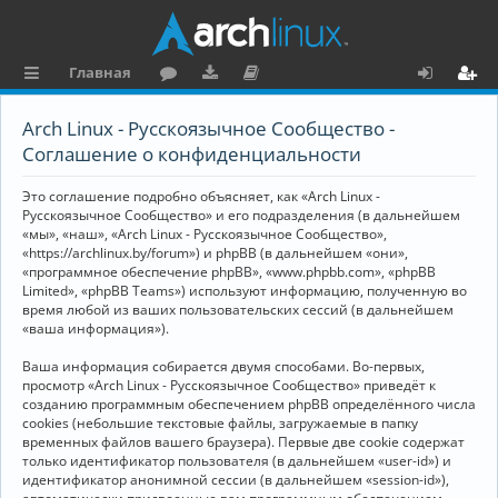
Главная
с
о
аг
о
х
ег
Arch Linux - Русскоязычное Сообщество -
ы
ру
ру
ку
о
и
Соглашение о конфиденциальности
л
м
зк
м
д
ст
Это соглашение подробно объясняет, как «Arch Linux -
к
и
е
р
Русскоязычное Сообщество» и его подразделения (в дальнейшем
«мы», «наш», «Arch Linux - Русскоязычное Сообщество»,
и
н
а
«https://archlinux.by/forum») и phpBB (в дальнейшем «они»,
«программное обеспечение phpBB», «www.phpbb.com», «phpBB
та
ц
Limited», «phpBB Teams») используют информацию, полученную во
ц
и
время любой из ваших пользовательских сессий (в дальнейшем
«ваша информация»).
и
я
Ваша информация собирается двумя способами. Во-первых,
я
просмотр «Arch Linux - Русскоязычное Сообщество» приведёт к
созданию программным обеспечением phpBB определённого числа
cookies (небольшие текстовые файлы, загружаемые в папку
временных файлов вашего браузера). Первые две cookie содержат
только идентификатор пользователя (в дальнейшем «user-id») и
идентификатор анонимной сессии (в дальнейшем «session-id»),