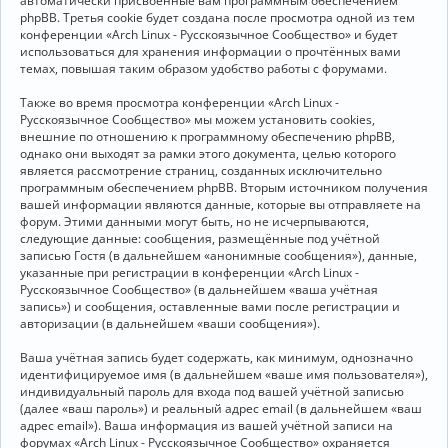
автоматически присвоенные вам программным обеспечением
phpBB. Третья cookie будет создана после просмотра одной из тем
конференции «Arch Linux - Русскоязычное Сообщество» и будет
использоваться для хранения информации о прочтённых вами
темах, повышая таким образом удобство работы с форумами.
Также во время просмотра конференции «Arch Linux -
Русскоязычное Сообщество» мы можем установить cookies,
внешние по отношению к программному обеспечению phpBB,
однако они выходят за рамки этого документа, целью которого
является рассмотрение страниц, созданных исключительно
программным обеспечением phpBB. Вторым источником получения
вашей информации являются данные, которые вы отправляете на
форум. Этими данными могут быть, но не исчерпываются,
следующие данные: сообщения, размещённые под учётной
записью Гостя (в дальнейшем «анонимные сообщения»), данные,
указанные при регистрации в конференции «Arch Linux -
Русскоязычное Сообщество» (в дальнейшем «ваша учётная
запись») и сообщения, оставленные вами после регистрации и
авторизации (в дальнейшем «ваши сообщения»).
Ваша учётная запись будет содержать, как минимум, однозначно
идентифицируемое имя (в дальнейшем «ваше имя пользователя»),
индивидуальный пароль для входа под вашей учётной записью
(далее «ваш пароль») и реальный адрес email (в дальнейшем «ваш
адрес email»). Ваша информация из вашей учётной записи на
форумах «Arch Linux - Русскоязычное Сообщество» охраняется