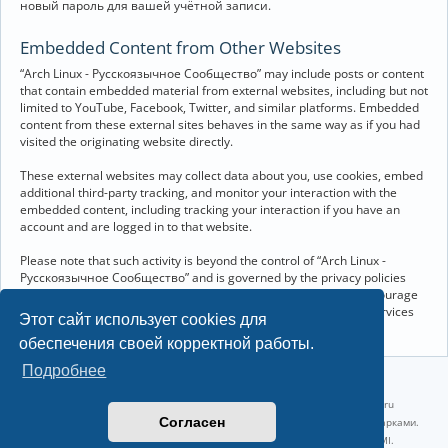
новый пароль для вашей учётной записи.
Embedded Content from Other Websites
“Arch Linux - Русскоязычное Сообщество” may include posts or content
that contain embedded material from external websites, including but not
limited to YouTube, Facebook, Twitter, and similar platforms. Embedded
content from these external sites behaves in the same way as if you had
visited the originating website directly.
These external websites may collect data about you, use cookies, embed
additional third-party tracking, and monitor your interaction with the
embedded content, including tracking your interaction if you have an
account and are logged in to that website.
Please note that such activity is beyond the control of “Arch Linux -
Русскоязычное Сообщество” and is governed by the privacy policies
and terms of service of the respective external websites. We encourage
you to review the privacy and cookie policies of any third-party services
Этот сайт использует cookies для
you interact with through embedded content.
обеспечения своей корректной работы.
Подробнее
©2022-2026, Русскоязычное сообщество Arch Linux.
Linux 6.18.40-1-lts x86_64 GNU/Linux 2026-07-26 08:48:12 |
vps reg.ru
Согласен
Название и логотип Arch Linux ™ являются признанными торговыми марками.
Linux ® — зарегистрированная торговая марка Linus Torvalds и LMI.