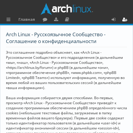
Главная
с
о
аг
о
х
ег
Arch Linux - Русскоязычное Сообщество -
ы
ру
ру
ку
о
и
Соглашение о конфиденциальности
л
м
зк
м
д
ст
Это соглашение подробно объясняет, как «Arch Linux -
к
и
е
р
Русскоязычное Сообщество» и его подразделения (в дальнейшем
«мы», «наш», «Arch Linux - Русскоязычное Сообщество»,
и
н
а
«https://archlinux.by/forum») и phpBB (в дальнейшем «они»,
«программное обеспечение phpBB», «www.phpbb.com», «phpBB
та
ц
Limited», «phpBB Teams») используют информацию, полученную во
ц
и
время любой из ваших пользовательских сессий (в дальнейшем
«ваша информация»).
и
я
Ваша информация собирается двумя способами. Во-первых,
я
просмотр «Arch Linux - Русскоязычное Сообщество» приведёт к
созданию программным обеспечением phpBB определённого числа
cookies (небольшие текстовые файлы, загружаемые в папку
временных файлов вашего браузера). Первые две cookie содержат
только идентификатор пользователя (в дальнейшем «user-id») и
идентификатор анонимной сессии (в дальнейшем «session-id»),