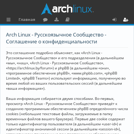
Главная
с
о
аг
о
х
ег
Arch Linux - Русскоязычное Сообщество -
ы
ру
ру
ку
о
и
Соглашение о конфиденциальности
л
м
зк
м
д
ст
Это соглашение подробно объясняет, как «Arch Linux -
к
и
е
р
Русскоязычное Сообщество» и его подразделения (в дальнейшем
«мы», «наш», «Arch Linux - Русскоязычное Сообщество»,
и
н
а
«https://archlinux.by/forum») и phpBB (в дальнейшем «они»,
«программное обеспечение phpBB», «www.phpbb.com», «phpBB
та
ц
Limited», «phpBB Teams») используют информацию, полученную во
ц
и
время любой из ваших пользовательских сессий (в дальнейшем
«ваша информация»).
и
я
Ваша информация собирается двумя способами. Во-первых,
я
просмотр «Arch Linux - Русскоязычное Сообщество» приведёт к
созданию программным обеспечением phpBB определённого числа
cookies (небольшие текстовые файлы, загружаемые в папку
временных файлов вашего браузера). Первые две cookie содержат
только идентификатор пользователя (в дальнейшем «user-id») и
идентификатор анонимной сессии (в дальнейшем «session-id»),