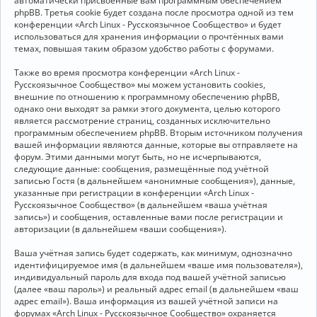
автоматически присвоенные вам программным обеспечением
phpBB. Третья cookie будет создана после просмотра одной из тем
конференции «Arch Linux - Русскоязычное Сообщество» и будет
использоваться для хранения информации о прочтённых вами
темах, повышая таким образом удобство работы с форумами.
Также во время просмотра конференции «Arch Linux -
Русскоязычное Сообщество» мы можем установить cookies,
внешние по отношению к программному обеспечению phpBB,
однако они выходят за рамки этого документа, целью которого
является рассмотрение страниц, созданных исключительно
программным обеспечением phpBB. Вторым источником получения
вашей информации являются данные, которые вы отправляете на
форум. Этими данными могут быть, но не исчерпываются,
следующие данные: сообщения, размещённые под учётной
записью Гостя (в дальнейшем «анонимные сообщения»), данные,
указанные при регистрации в конференции «Arch Linux -
Русскоязычное Сообщество» (в дальнейшем «ваша учётная
запись») и сообщения, оставленные вами после регистрации и
авторизации (в дальнейшем «ваши сообщения»).
Ваша учётная запись будет содержать, как минимум, однозначно
идентифицируемое имя (в дальнейшем «ваше имя пользователя»),
индивидуальный пароль для входа под вашей учётной записью
(далее «ваш пароль») и реальный адрес email (в дальнейшем «ваш
адрес email»). Ваша информация из вашей учётной записи на
форумах «Arch Linux - Русскоязычное Сообщество» охраняется