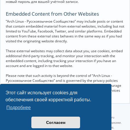
новый пароль для вашей учётной записи.
Embedded Content from Other Websites
“Arch Linux - Русскоязычное Сообщество” may include posts or content
that contain embedded material from external websites, including but not
limited to YouTube, Facebook, Twitter, and similar platforms. Embedded
content from these external sites behaves in the same way as if you had
visited the originating website directly.
These external websites may collect data about you, use cookies, embed
additional third-party tracking, and monitor your interaction with the
embedded content, including tracking your interaction if you have an
account and are logged in to that website.
Please note that such activity is beyond the control of “Arch Linux -
Русскоязычное Сообщество” and is governed by the privacy policies
and terms of service of the respective external websites. We encourage
you to review the privacy and cookie policies of any third-party services
Этот сайт использует cookies для
you interact with through embedded content.
обеспечения своей корректной работы.
Подробнее
©2022-2026, Русскоязычное сообщество Arch Linux.
Linux 6.18.40-1-lts x86_64 GNU/Linux 2026-07-26 08:48:12 |
vps reg.ru
Согласен
Название и логотип Arch Linux ™ являются признанными торговыми марками.
Linux ® — зарегистрированная торговая марка Linus Torvalds и LMI.