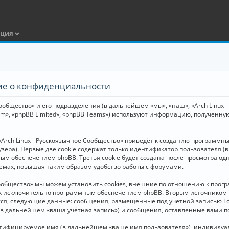
ация
ние о конфиденциальности
общество» и его подразделения (в дальнейшем «мы», «наш», «Arch Linux - Р
m», «phpBB Limited», «phpBB Teams») используют информацию, полученну
Arch Linux - Русскоязычное Сообщество» приведёт к созданию программн
зера). Первые две cookie содержат только идентификатор пользователя (
м обеспечением phpBB. Третья cookie будет создана после просмотра одн
емах, повышая таким образом удобство работы с форумами.
Сообщество» мы можем установить cookies, внешние по отношению к прогр
ных исключительно программным обеспечением phpBB. Вторым источнико
тся, следующие данные: сообщения, размещённые под учётной записью Г
 (в дальнейшем «ваша учётная запись») и сообщения, оставленные вами 
нтифицируемое имя (в дальнейшем «ваше имя пользователя»), индивидуал