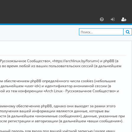
С
F
х
ег
A
о
и
Q
д
ст
р
усскоязычное Сообщество», «https://archlinux.by/forum») и phpBB (в
а
ю во время любой из ваших пользовательских сессий (в дальнейшем
ц
ым обеспечением phpBB определённого числа cookies (небольшие
и
в дальнейшем «user-id») и идентификатор анонимной сессии (в
я
ой из тем конференции «Arch Linux - Русскоязычное Сообщество» и
аммному обеспечению phpBB, однако они выходят за рамки этого
м получения вашей информации являются данные, которые вы
остя (в дальнейшем «анонимные сообщения»), данные, указанные при
после регистрации и авторизации (в дальнейшем «ваши сообщения»).
ьный пароль для входа под вашей учётной записью (далее «ваш