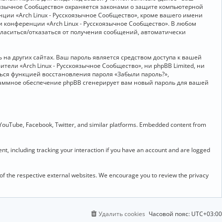
скоязычное Сообщество» охраняется законами о защите компьютерной
ии «Arch Linux - Русскоязычное Сообщество», кроме вашего имени
и конференции «Arch Linux - Русскоязычное Сообщество». В любом
огласиться/отказаться от получения сообщений, автоматически
на других сайтах. Ваш пароль является средством доступа к вашей
ители «Arch Linux - Русскоязычное Сообщество», ни phpBB Limited, ни
ться функцией восстановления пароля «Забыли пароль?»,
раммное обеспечение phpBB сгенерирует вам новый пароль для вашей
 YouTube, Facebook, Twitter, and similar platforms. Embedded content from
t, including tracking your interaction if you have an account and are logged
 of the respective external websites. We encourage you to review the privacy
Удалить cookies
Часовой пояс:
UTC+03:00