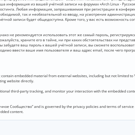
 Ваша информация из вашей учётной записи на форумах «Arch Linux - Рус
стинга. Любая информация, запрашиваемая при регистрации в конференц
необходимой, так и необязательной ко вводу, на усмотрение администраци
чётной записи будет общедоступна. Кроме того, у вас есть возможность с
о не рекомендуется использовать этот же самый пароль, регистрируясь 
ожалуйста, храните его в тайне, ни при каких обстоятельствах ни представ
 вы забудете ваш пароль к вашей учётной записи, вы сможете воспользова
димо ввести ваше имя пользователя и ваш адрес email, после чего прог
contain embedded material from external websites, including but not limited to
ing website directly.
ional third-party tracking, and monitor your interaction with the embedded conten
язычное Сообщество” and is governed by the privacy policies and terms of service
bedded content.