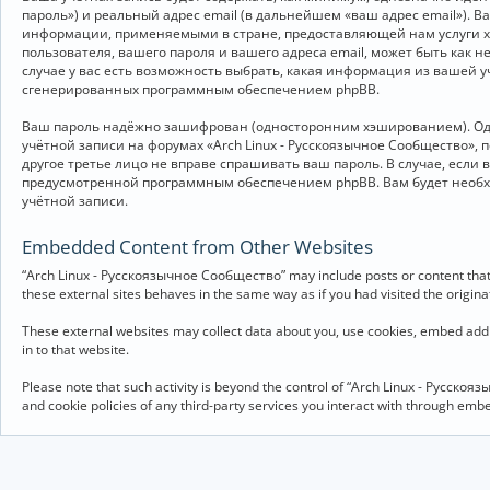
пароль») и реальный адрес email (в дальнейшем «ваш адрес email»).
информации, применяемыми в стране, предоставляющей нам услуги хо
пользователя, вашего пароля и вашего адреса email, может быть как 
случае у вас есть возможность выбрать, какая информация из вашей у
сгенерированных программным обеспечением phpBB.
Ваш пароль надёжно зашифрован (односторонним хэшированием). Однак
учётной записи на форумах «Arch Linux - Русскоязычное Сообщество», п
другое третье лицо не вправе спрашивать ваш пароль. В случае, если
предусмотренной программным обеспечением phpBB. Вам будет необхо
учётной записи.
Embedded Content from Other Websites
“Arch Linux - Русскоязычное Сообщество” may include posts or content that 
these external sites behaves in the same way as if you had visited the originat
These external websites may collect data about you, use cookies, embed addit
in to that website.
Please note that such activity is beyond the control of “Arch Linux - Русско
and cookie policies of any third-party services you interact with through em