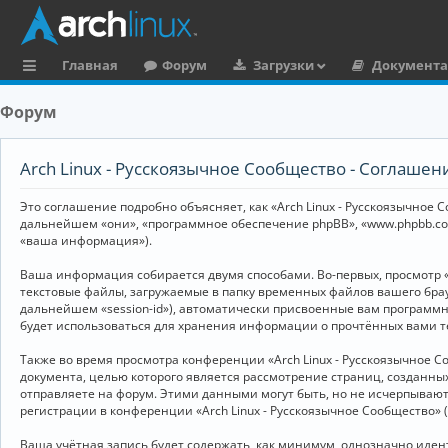
Главная
Форум
Загрузки
Документ
с
Форум
ы
л
Arch Linux - Русскоязычное Сообщество - Соглаше
к
Это соглашение подробно объясняет, как «Arch Linux - Русскоязычное Со
и
дальнейшем «они», «программное обеспечение phpBB», «www.phpbb.co
«ваша информация»).
Ваша информация собирается двумя способами. Во-первых, просмотр «
текстовые файлы, загружаемые в папку временных файлов вашего брау
дальнейшем «session-id»), автоматически присвоенные вам программны
будет использоваться для хранения информации о прочтённых вами т
Также во время просмотра конференции «Arch Linux - Русскоязычное 
документа, целью которого является рассмотрение страниц, создан
отправляете на форум. Этими данными могут быть, но не исчерпываю
регистрации в конференции «Arch Linux - Русскоязычное Сообщество»
Ваша учётная запись будет содержать, как минимум, однозначно иде