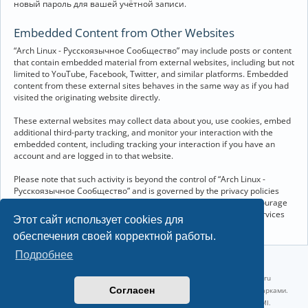
новый пароль для вашей учётной записи.
Embedded Content from Other Websites
“Arch Linux - Русскоязычное Сообщество” may include posts or content
that contain embedded material from external websites, including but not
limited to YouTube, Facebook, Twitter, and similar platforms. Embedded
content from these external sites behaves in the same way as if you had
visited the originating website directly.
These external websites may collect data about you, use cookies, embed
additional third-party tracking, and monitor your interaction with the
embedded content, including tracking your interaction if you have an
account and are logged in to that website.
Please note that such activity is beyond the control of “Arch Linux -
Русскоязычное Сообщество” and is governed by the privacy policies
and terms of service of the respective external websites. We encourage
you to review the privacy and cookie policies of any third-party services
Этот сайт использует cookies для
you interact with through embedded content.
обеспечения своей корректной работы.
Подробнее
©2022-2026, Русскоязычное сообщество Arch Linux.
Linux 6.18.40-1-lts x86_64 GNU/Linux 2026-07-26 08:48:12 |
vps reg.ru
Согласен
Название и логотип Arch Linux ™ являются признанными торговыми марками.
Linux ® — зарегистрированная торговая марка Linus Torvalds и LMI.