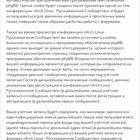
автоматически присвоенные вам программным обеспечением
phpBB. Третья cookie будет создана после просмотра одной из тем
конференции «Arch Linux - Русскоязычное Сообщество» и будет
использоваться для хранения информации о прочтённых вами
темах, повышая таким образом удобство работы с форумами.
Также во время просмотра конференции «Arch Linux -
Русскоязычное Сообщество» мы можем установить cookies,
внешние по отношению к программному обеспечению phpBB,
однако они выходят за рамки этого документа, целью которого
является рассмотрение страниц, созданных исключительно
программным обеспечением phpBB. Вторым источником получения
вашей информации являются данные, которые вы отправляете на
форум. Этими данными могут быть, но не исчерпываются,
следующие данные: сообщения, размещённые под учётной
записью Гостя (в дальнейшем «анонимные сообщения»), данные,
указанные при регистрации в конференции «Arch Linux -
Русскоязычное Сообщество» (в дальнейшем «ваша учётная
запись») и сообщения, оставленные вами после регистрации и
авторизации (в дальнейшем «ваши сообщения»).
Ваша учётная запись будет содержать, как минимум, однозначно
идентифицируемое имя (в дальнейшем «ваше имя пользователя»),
индивидуальный пароль для входа под вашей учётной записью
(далее «ваш пароль») и реальный адрес email (в дальнейшем «ваш
адрес email»). Ваша информация из вашей учётной записи на
форумах «Arch Linux - Русскоязычное Сообщество» охраняется