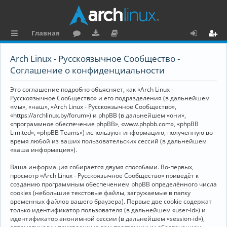
Главная
с
о
аг
о
х
ег
Arch Linux - Русскоязычное Сообщество -
ы
ру
ру
ку
о
и
Соглашение о конфиденциальности
л
м
зк
м
д
ст
Это соглашение подробно объясняет, как «Arch Linux -
к
и
е
р
Русскоязычное Сообщество» и его подразделения (в дальнейшем
«мы», «наш», «Arch Linux - Русскоязычное Сообщество»,
и
н
а
«https://archlinux.by/forum») и phpBB (в дальнейшем «они»,
«программное обеспечение phpBB», «www.phpbb.com», «phpBB
та
ц
Limited», «phpBB Teams») используют информацию, полученную во
ц
и
время любой из ваших пользовательских сессий (в дальнейшем
«ваша информация»).
и
я
Ваша информация собирается двумя способами. Во-первых,
я
просмотр «Arch Linux - Русскоязычное Сообщество» приведёт к
созданию программным обеспечением phpBB определённого числа
cookies (небольшие текстовые файлы, загружаемые в папку
временных файлов вашего браузера). Первые две cookie содержат
только идентификатор пользователя (в дальнейшем «user-id») и
идентификатор анонимной сессии (в дальнейшем «session-id»),