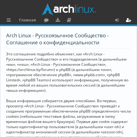
Главная
с
о
аг
о
х
ег
Arch Linux - Русскоязычное Сообщество -
ы
ру
ру
ку
о
и
Соглашение о конфиденциальности
л
м
зк
м
д
ст
Это соглашение подробно объясняет, как «Arch Linux -
к
и
е
р
Русскоязычное Сообщество» и его подразделения (в дальнейшем
«мы», «наш», «Arch Linux - Русскоязычное Сообщество»,
и
н
а
«https://archlinux.by/forum») и phpBB (в дальнейшем «они»,
«программное обеспечение phpBB», «www.phpbb.com», «phpBB
та
ц
Limited», «phpBB Teams») используют информацию, полученную во
ц
и
время любой из ваших пользовательских сессий (в дальнейшем
«ваша информация»).
и
я
Ваша информация собирается двумя способами. Во-первых,
я
просмотр «Arch Linux - Русскоязычное Сообщество» приведёт к
созданию программным обеспечением phpBB определённого числа
cookies (небольшие текстовые файлы, загружаемые в папку
временных файлов вашего браузера). Первые две cookie содержат
только идентификатор пользователя (в дальнейшем «user-id») и
идентификатор анонимной сессии (в дальнейшем «session-id»),