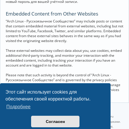
новый пароль для вашей учётной записи.
Embedded Content from Other Websites
“Arch Linux - Русскоязычное Сообщество” may include posts or content
that contain embedded material from external websites, including but not
limited to YouTube, Facebook, Twitter, and similar platforms. Embedded
content from these external sites behaves in the same way as if you had
visited the originating website directly.
These external websites may collect data about you, use cookies, embed
additional third-party tracking, and monitor your interaction with the
embedded content, including tracking your interaction if you have an
account and are logged in to that website.
Please note that such activity is beyond the control of “Arch Linux -
Русскоязычное Сообщество” and is governed by the privacy policies
and terms of service of the respective external websites. We encourage
you to review the privacy and cookie policies of any third-party services
Этот сайт использует cookies для
you interact with through embedded content.
обеспечения своей корректной работы.
Подробнее
©2022-2026, Русскоязычное сообщество Arch Linux.
Linux 6.18.40-1-lts x86_64 GNU/Linux 2026-07-26 08:48:12 |
vps reg.ru
Согласен
Название и логотип Arch Linux ™ являются признанными торговыми марками.
Linux ® — зарегистрированная торговая марка Linus Torvalds и LMI.