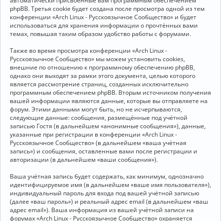
автоматически присвоенные вам программным обеспечением
phpBB. Третья cookie будет создана после просмотра одной из тем
конференции «Arch Linux - Русскоязычное Сообщество» и будет
использоваться для хранения информации о прочтённых вами
темах, повышая таким образом удобство работы с форумами.
Также во время просмотра конференции «Arch Linux -
Русскоязычное Сообщество» мы можем установить cookies,
внешние по отношению к программному обеспечению phpBB,
однако они выходят за рамки этого документа, целью которого
является рассмотрение страниц, созданных исключительно
программным обеспечением phpBB. Вторым источником получения
вашей информации являются данные, которые вы отправляете на
форум. Этими данными могут быть, но не исчерпываются,
следующие данные: сообщения, размещённые под учётной
записью Гостя (в дальнейшем «анонимные сообщения»), данные,
указанные при регистрации в конференции «Arch Linux -
Русскоязычное Сообщество» (в дальнейшем «ваша учётная
запись») и сообщения, оставленные вами после регистрации и
авторизации (в дальнейшем «ваши сообщения»).
Ваша учётная запись будет содержать, как минимум, однозначно
идентифицируемое имя (в дальнейшем «ваше имя пользователя»),
индивидуальный пароль для входа под вашей учётной записью
(далее «ваш пароль») и реальный адрес email (в дальнейшем «ваш
адрес email»). Ваша информация из вашей учётной записи на
форумах «Arch Linux - Русскоязычное Сообщество» охраняется