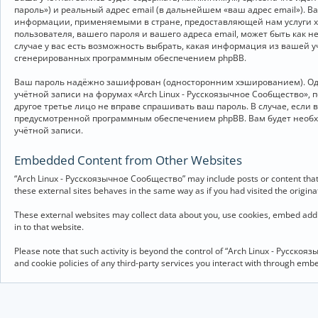
пароль») и реальный адрес email (в дальнейшем «ваш адрес email»).
информации, применяемыми в стране, предоставляющей нам услуги хо
пользователя, вашего пароля и вашего адреса email, может быть как 
случае у вас есть возможность выбрать, какая информация из вашей у
сгенерированных программным обеспечением phpBB.
Ваш пароль надёжно зашифрован (односторонним хэшированием). Однак
учётной записи на форумах «Arch Linux - Русскоязычное Сообщество», п
другое третье лицо не вправе спрашивать ваш пароль. В случае, если
предусмотренной программным обеспечением phpBB. Вам будет необхо
учётной записи.
Embedded Content from Other Websites
“Arch Linux - Русскоязычное Сообщество” may include posts or content that 
these external sites behaves in the same way as if you had visited the originat
These external websites may collect data about you, use cookies, embed addit
in to that website.
Please note that such activity is beyond the control of “Arch Linux - Русско
and cookie policies of any third-party services you interact with through em