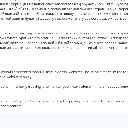
 Ваша информация из вашей учётной записи на форумах «Arch Linux - Рус
стинга. Любая информация, запрашиваемая при регистрации в конференц
необходимой, так и необязательной ко вводу, на усмотрение администраци
чётной записи будет общедоступна. Кроме того, у вас есть возможность с
о не рекомендуется использовать этот же самый пароль, регистрируясь 
ожалуйста, храните его в тайне, ни при каких обстоятельствах ни представ
 вы забудете ваш пароль к вашей учётной записи, вы сможете воспользова
димо ввести ваше имя пользователя и ваш адрес email, после чего прог
contain embedded material from external websites, including but not limited to
ing website directly.
ional third-party tracking, and monitor your interaction with the embedded conten
язычное Сообщество” and is governed by the privacy policies and terms of service
bedded content.