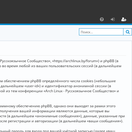
С
F
х
ег
A
о
и
Q
д
ст
р
усскоязычное Сообщество», «https://archlinux.by/forum») и phpBB (в
а
ю во время любой из ваших пользовательских сессий (в дальнейшем
ц
ым обеспечением phpBB определённого числа cookies (небольшие
и
в дальнейшем «user-id») и идентификатор анонимной сессии (в
я
ой из тем конференции «Arch Linux - Русскоязычное Сообщество» и
аммному обеспечению phpBB, однако они выходят за рамки этого
м получения вашей информации являются данные, которые вы
остя (в дальнейшем «анонимные сообщения»), данные, указанные при
после регистрации и авторизации (в дальнейшем «ваши сообщения»).
ьный пароль для входа под вашей учётной записью (далее «ваш