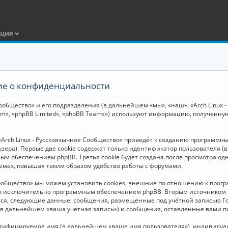
ация
ние о конфиденциальности
общество» и его подразделения (в дальнейшем «мы», «наш», «Arch Linux - Р
m», «phpBB Limited», «phpBB Teams») используют информацию, полученну
Arch Linux - Русскоязычное Сообщество» приведёт к созданию программн
зера). Первые две cookie содержат только идентификатор пользователя (
м обеспечением phpBB. Третья cookie будет создана после просмотра одн
емах, повышая таким образом удобство работы с форумами.
Сообщество» мы можем установить cookies, внешние по отношению к прогр
ных исключительно программным обеспечением phpBB. Вторым источнико
тся, следующие данные: сообщения, размещённые под учётной записью Г
 (в дальнейшем «ваша учётная запись») и сообщения, оставленные вами 
нтифицируемое имя (в дальнейшем «ваше имя пользователя»), индивидуал