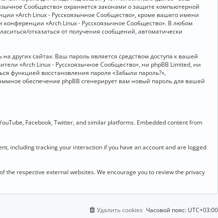
скоязычное Сообщество» охраняется законами о защите компьютерной
ии «Arch Linux - Русскоязычное Сообщество», кроме вашего имени
и конференции «Arch Linux - Русскоязычное Сообщество». В любом
огласиться/отказаться от получения сообщений, автоматически
на других сайтах. Ваш пароль является средством доступа к вашей
ители «Arch Linux - Русскоязычное Сообщество», ни phpBB Limited, ни
ться функцией восстановления пароля «Забыли пароль?»,
раммное обеспечение phpBB сгенерирует вам новый пароль для вашей
 YouTube, Facebook, Twitter, and similar platforms. Embedded content from
t, including tracking your interaction if you have an account and are logged
 of the respective external websites. We encourage you to review the privacy
Удалить cookies
Часовой пояс:
UTC+03:00