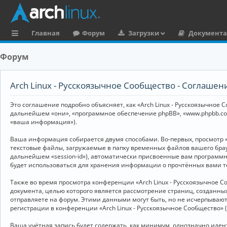
Главная
Форум
Загрузки
Документ
с
Форум
ы
л
Arch Linux - Русскоязычное Сообщество - Соглаше
к
Это соглашение подробно объясняет, как «Arch Linux - Русскоязычное Со
и
дальнейшем «они», «программное обеспечение phpBB», «www.phpbb.co
«ваша информация»).
Ваша информация собирается двумя способами. Во-первых, просмотр «
текстовые файлы, загружаемые в папку временных файлов вашего брау
дальнейшем «session-id»), автоматически присвоенные вам программны
будет использоваться для хранения информации о прочтённых вами т
Также во время просмотра конференции «Arch Linux - Русскоязычное 
документа, целью которого является рассмотрение страниц, создан
отправляете на форум. Этими данными могут быть, но не исчерпываю
регистрации в конференции «Arch Linux - Русскоязычное Сообщество»
Ваша учётная запись будет содержать, как минимум, однозначно иде