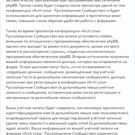
автоматически присвоенные вам программным обеспечением
phpBB. Третья cookie будет создана после просмотра одной из тем
конференции «Arch Linux - Русскоязычное Сообщество» и будет
использоваться для хранения информации о прочтённых вами
темах, повышая таким образом удобство работы с форумами.
Также во время просмотра конференции «Arch Linux -
Русскоязычное Сообщество» мы можем установить cookies,
внешние по отношению к программному обеспечению phpBB,
однако они выходят за рамки этого документа, целью которого
является рассмотрение страниц, созданных исключительно
программным обеспечением phpBB. Вторым источником получения
вашей информации являются данные, которые вы отправляете на
форум. Этими данными могут быть, но не исчерпываются,
следующие данные: сообщения, размещённые под учётной
записью Гостя (в дальнейшем «анонимные сообщения»), данные,
указанные при регистрации в конференции «Arch Linux -
Русскоязычное Сообщество» (в дальнейшем «ваша учётная
запись») и сообщения, оставленные вами после регистрации и
авторизации (в дальнейшем «ваши сообщения»).
Ваша учётная запись будет содержать, как минимум, однозначно
идентифицируемое имя (в дальнейшем «ваше имя пользователя»),
индивидуальный пароль для входа под вашей учётной записью
(далее «ваш пароль») и реальный адрес email (в дальнейшем «ваш
адрес email»). Ваша информация из вашей учётной записи на
форумах «Arch Linux - Русскоязычное Сообщество» охраняется