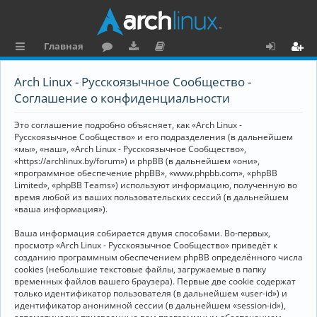
Главная
с
о
аг
о
х
ег
Arch Linux - Русскоязычное Сообщество -
ы
ру
ру
ку
о
и
Соглашение о конфиденциальности
л
м
зк
м
д
ст
Это соглашение подробно объясняет, как «Arch Linux -
к
и
е
р
Русскоязычное Сообщество» и его подразделения (в дальнейшем
«мы», «наш», «Arch Linux - Русскоязычное Сообщество»,
и
н
а
«https://archlinux.by/forum») и phpBB (в дальнейшем «они»,
«программное обеспечение phpBB», «www.phpbb.com», «phpBB
та
ц
Limited», «phpBB Teams») используют информацию, полученную во
ц
и
время любой из ваших пользовательских сессий (в дальнейшем
«ваша информация»).
и
я
Ваша информация собирается двумя способами. Во-первых,
я
просмотр «Arch Linux - Русскоязычное Сообщество» приведёт к
созданию программным обеспечением phpBB определённого числа
cookies (небольшие текстовые файлы, загружаемые в папку
временных файлов вашего браузера). Первые две cookie содержат
только идентификатор пользователя (в дальнейшем «user-id») и
идентификатор анонимной сессии (в дальнейшем «session-id»),