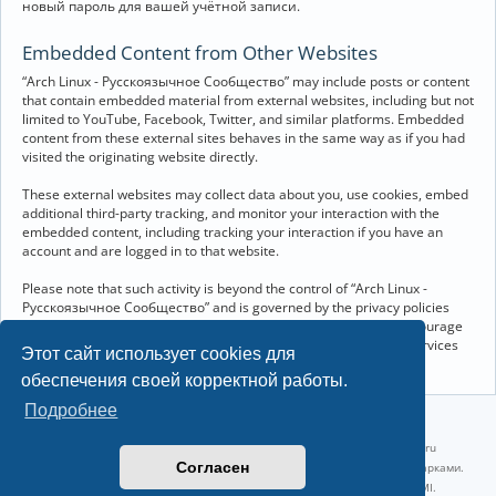
новый пароль для вашей учётной записи.
Embedded Content from Other Websites
“Arch Linux - Русскоязычное Сообщество” may include posts or content
that contain embedded material from external websites, including but not
limited to YouTube, Facebook, Twitter, and similar platforms. Embedded
content from these external sites behaves in the same way as if you had
visited the originating website directly.
These external websites may collect data about you, use cookies, embed
additional third-party tracking, and monitor your interaction with the
embedded content, including tracking your interaction if you have an
account and are logged in to that website.
Please note that such activity is beyond the control of “Arch Linux -
Русскоязычное Сообщество” and is governed by the privacy policies
and terms of service of the respective external websites. We encourage
you to review the privacy and cookie policies of any third-party services
Этот сайт использует cookies для
you interact with through embedded content.
обеспечения своей корректной работы.
Подробнее
©2022-2026, Русскоязычное сообщество Arch Linux.
Linux 6.18.40-1-lts x86_64 GNU/Linux 2026-07-26 08:48:12 |
vps reg.ru
Согласен
Название и логотип Arch Linux ™ являются признанными торговыми марками.
Linux ® — зарегистрированная торговая марка Linus Torvalds и LMI.