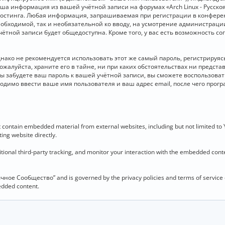
 Ваша информация из вашей учётной записи на форумах «Arch Linux - Рус
стинга. Любая информация, запрашиваемая при регистрации в конференц
необходимой, так и необязательной ко вводу, на усмотрение администраци
чётной записи будет общедоступна. Кроме того, у вас есть возможность с
о не рекомендуется использовать этот же самый пароль, регистрируясь 
ожалуйста, храните его в тайне, ни при каких обстоятельствах ни представ
 вы забудете ваш пароль к вашей учётной записи, вы сможете воспользова
димо ввести ваше имя пользователя и ваш адрес email, после чего прог
contain embedded material from external websites, including but not limited to
ing website directly.
ional third-party tracking, and monitor your interaction with the embedded conten
язычное Сообщество” and is governed by the privacy policies and terms of service
bedded content.