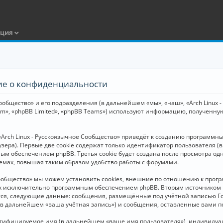
ация
ние о конфиденциальности
общество» и его подразделения (в дальнейшем «мы», «наш», «Arch Linux - Р
m», «phpBB Limited», «phpBB Teams») используют информацию, полученну
Arch Linux - Русскоязычное Сообщество» приведёт к созданию программн
зера). Первые две cookie содержат только идентификатор пользователя (
м обеспечением phpBB. Третья cookie будет создана после просмотра одн
емах, повышая таким образом удобство работы с форумами.
Сообщество» мы можем установить cookies, внешние по отношению к прогр
ных исключительно программным обеспечением phpBB. Вторым источнико
тся, следующие данные: сообщения, размещённые под учётной записью Г
 (в дальнейшем «ваша учётная запись») и сообщения, оставленные вами 
нтифицируемое имя (в дальнейшем «ваше имя пользователя»), индивидуал