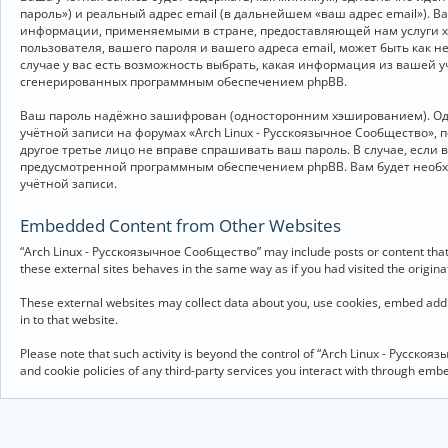
пароль») и реальный адрес email (в дальнейшем «ваш адрес email»).
информации, применяемыми в стране, предоставляющей нам услуги хо
пользователя, вашего пароля и вашего адреса email, может быть как 
случае у вас есть возможность выбрать, какая информация из вашей у
сгенерированных программным обеспечением phpBB.
Ваш пароль надёжно зашифрован (односторонним хэшированием). Однак
учётной записи на форумах «Arch Linux - Русскоязычное Сообщество», п
другое третье лицо не вправе спрашивать ваш пароль. В случае, если
предусмотренной программным обеспечением phpBB. Вам будет необхо
учётной записи.
Embedded Content from Other Websites
“Arch Linux - Русскоязычное Сообщество” may include posts or content that 
these external sites behaves in the same way as if you had visited the originat
These external websites may collect data about you, use cookies, embed addit
in to that website.
Please note that such activity is beyond the control of “Arch Linux - Русско
and cookie policies of any third-party services you interact with through em