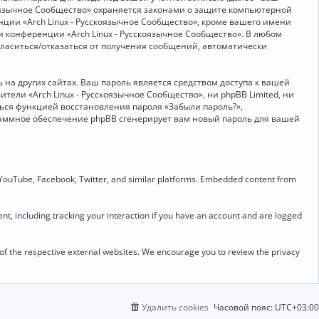
скоязычное Сообщество» охраняется законами о защите компьютерной
ии «Arch Linux - Русскоязычное Сообщество», кроме вашего имени
и конференции «Arch Linux - Русскоязычное Сообщество». В любом
огласиться/отказаться от получения сообщений, автоматически
на других сайтах. Ваш пароль является средством доступа к вашей
ители «Arch Linux - Русскоязычное Сообщество», ни phpBB Limited, ни
ться функцией восстановления пароля «Забыли пароль?»,
раммное обеспечение phpBB сгенерирует вам новый пароль для вашей
 YouTube, Facebook, Twitter, and similar platforms. Embedded content from
t, including tracking your interaction if you have an account and are logged
 of the respective external websites. We encourage you to review the privacy
Удалить cookies
Часовой пояс:
UTC+03:00