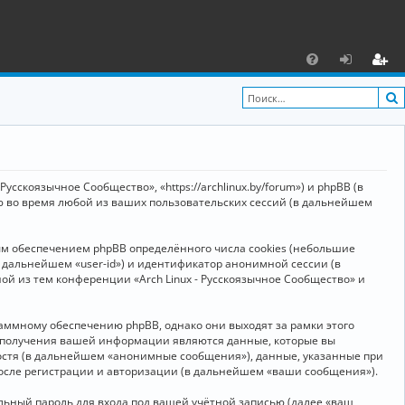
С
F
х
ег
A
о
и
Q
д
ст
р
усскоязычное Сообщество», «https://archlinux.by/forum») и phpBB (в
а
ю во время любой из ваших пользовательских сессий (в дальнейшем
ц
ым обеспечением phpBB определённого числа cookies (небольшие
и
в дальнейшем «user-id») и идентификатор анонимной сессии (в
я
ой из тем конференции «Arch Linux - Русскоязычное Сообщество» и
аммному обеспечению phpBB, однако они выходят за рамки этого
м получения вашей информации являются данные, которые вы
остя (в дальнейшем «анонимные сообщения»), данные, указанные при
после регистрации и авторизации (в дальнейшем «ваши сообщения»).
ьный пароль для входа под вашей учётной записью (далее «ваш