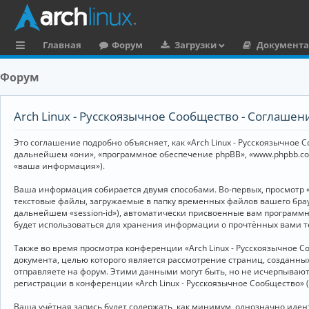
Главная
Форум
Загрузки
Документ
с
Форум
ы
л
Arch Linux - Русскоязычное Сообщество - Соглаше
к
Это соглашение подробно объясняет, как «Arch Linux - Русскоязычное Со
и
дальнейшем «они», «программное обеспечение phpBB», «www.phpbb.co
«ваша информация»).
Ваша информация собирается двумя способами. Во-первых, просмотр «
текстовые файлы, загружаемые в папку временных файлов вашего брау
дальнейшем «session-id»), автоматически присвоенные вам программны
будет использоваться для хранения информации о прочтённых вами т
Также во время просмотра конференции «Arch Linux - Русскоязычное 
документа, целью которого является рассмотрение страниц, создан
отправляете на форум. Этими данными могут быть, но не исчерпываю
регистрации в конференции «Arch Linux - Русскоязычное Сообщество»
Ваша учётная запись будет содержать, как минимум, однозначно иде