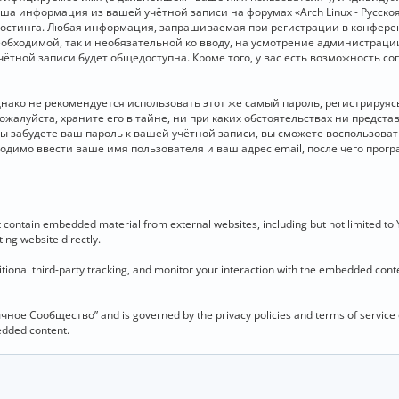
 Ваша информация из вашей учётной записи на форумах «Arch Linux - Рус
стинга. Любая информация, запрашиваемая при регистрации в конференц
необходимой, так и необязательной ко вводу, на усмотрение администраци
чётной записи будет общедоступна. Кроме того, у вас есть возможность с
о не рекомендуется использовать этот же самый пароль, регистрируясь 
ожалуйста, храните его в тайне, ни при каких обстоятельствах ни представ
 вы забудете ваш пароль к вашей учётной записи, вы сможете воспользова
димо ввести ваше имя пользователя и ваш адрес email, после чего прог
contain embedded material from external websites, including but not limited to
ing website directly.
ional third-party tracking, and monitor your interaction with the embedded conten
язычное Сообщество” and is governed by the privacy policies and terms of service
bedded content.