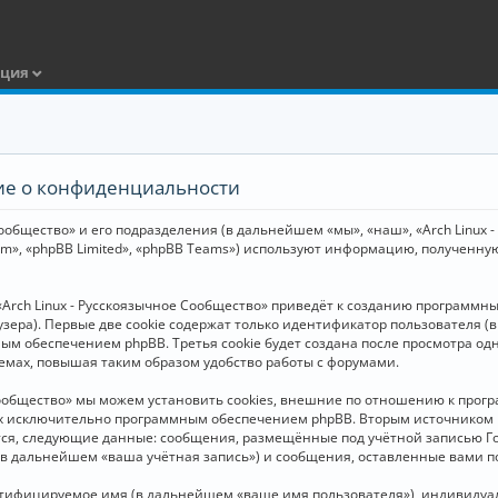
ация
ние о конфиденциальности
общество» и его подразделения (в дальнейшем «мы», «наш», «Arch Linux - Р
m», «phpBB Limited», «phpBB Teams») используют информацию, полученну
Arch Linux - Русскоязычное Сообщество» приведёт к созданию программн
зера). Первые две cookie содержат только идентификатор пользователя (
м обеспечением phpBB. Третья cookie будет создана после просмотра одн
емах, повышая таким образом удобство работы с форумами.
Сообщество» мы можем установить cookies, внешние по отношению к прогр
ных исключительно программным обеспечением phpBB. Вторым источнико
тся, следующие данные: сообщения, размещённые под учётной записью Г
 (в дальнейшем «ваша учётная запись») и сообщения, оставленные вами 
нтифицируемое имя (в дальнейшем «ваше имя пользователя»), индивидуал