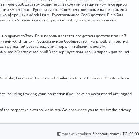
скоязычное Сообщество» охраняется законами о защите компьютерной
ии «Arch Linux - Русскоязычное Сообщество», кроме вашего имени
и конференции «Arch Linux - Русскоязычное Сообщество». В любом
огласиться/отказаться от получения сообщений, автоматически
на других сайтах. Ваш пароль является средством доступа к вашей
ители «Arch Linux - Русскоязычное Сообщество», ни phpBB Limited, ни
ться функцией восстановления пароля «Забыли пароль?»,
раммное обеспечение phpBB сгенерирует вам новый пароль для вашей
 YouTube, Facebook, Twitter, and similar platforms. Embedded content from
t, including tracking your interaction if you have an account and are logged
 of the respective external websites. We encourage you to review the privacy
Удалить cookies
Часовой пояс:
UTC+03:00