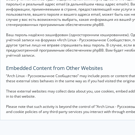
пароль») и реальный адрес email (в дальнейшем «ваш адрес email»).
информации, применяемыми в стране, предоставляющей нам услуги хо
пользователя, вашего пароля и вашего адреса email, может быть как 
случае у вас есть возможность выбрать, какая информация из вашей у
сгенерированных программным обеспечением phpBB.
Ваш пароль надёжно зашифрован (односторонним хэшированием). Однак
учётной записи на форумах «Arch Linux - Русскоязычное Сообщество», п
другое третье лицо не вправе спрашивать ваш пароль. В случае, если
предусмотренной программным обеспечением phpBB. Вам будет необхо
учётной записи.
Embedded Content from Other Websites
“Arch Linux - Русскоязычное Сообщество” may include posts or content that 
these external sites behaves in the same way as if you had visited the originat
These external websites may collect data about you, use cookies, embed addit
in to that website.
Please note that such activity is beyond the control of “Arch Linux - Русско
and cookie policies of any third-party services you interact with through em