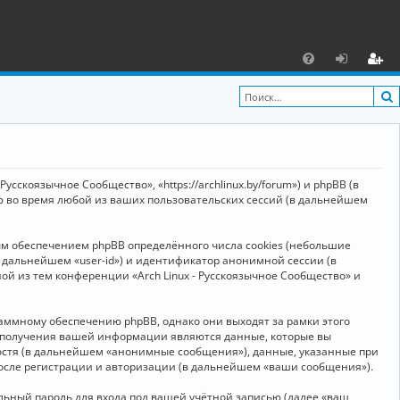
С
F
х
ег
A
о
и
Q
д
ст
р
усскоязычное Сообщество», «https://archlinux.by/forum») и phpBB (в
а
ю во время любой из ваших пользовательских сессий (в дальнейшем
ц
ым обеспечением phpBB определённого числа cookies (небольшие
и
в дальнейшем «user-id») и идентификатор анонимной сессии (в
я
ой из тем конференции «Arch Linux - Русскоязычное Сообщество» и
аммному обеспечению phpBB, однако они выходят за рамки этого
м получения вашей информации являются данные, которые вы
остя (в дальнейшем «анонимные сообщения»), данные, указанные при
после регистрации и авторизации (в дальнейшем «ваши сообщения»).
ьный пароль для входа под вашей учётной записью (далее «ваш