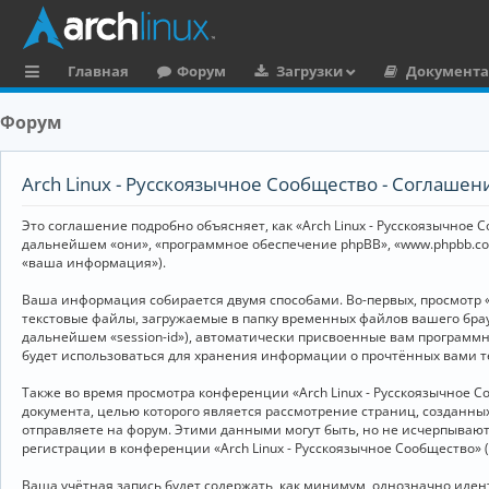
Главная
Форум
Загрузки
Документ
с
Форум
ы
л
Arch Linux - Русскоязычное Сообщество - Соглаше
к
Это соглашение подробно объясняет, как «Arch Linux - Русскоязычное Со
и
дальнейшем «они», «программное обеспечение phpBB», «www.phpbb.co
«ваша информация»).
Ваша информация собирается двумя способами. Во-первых, просмотр «
текстовые файлы, загружаемые в папку временных файлов вашего брау
дальнейшем «session-id»), автоматически присвоенные вам программны
будет использоваться для хранения информации о прочтённых вами т
Также во время просмотра конференции «Arch Linux - Русскоязычное 
документа, целью которого является рассмотрение страниц, создан
отправляете на форум. Этими данными могут быть, но не исчерпываю
регистрации в конференции «Arch Linux - Русскоязычное Сообщество»
Ваша учётная запись будет содержать, как минимум, однозначно иде