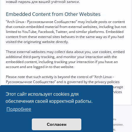
новый пароль для вашей учётной записи.
Embedded Content from Other Websites
“Arch Linux - Русскоязычное Сообщество” may include posts or content
that contain embedded material from external websites, including but not
limited to YouTube, Facebook, Twitter, and similar platforms. Embedded
content from these external sites behaves in the same way as if you had
visited the originating website directly.
These external websites may collect data about you, use cookies, embed
additional third-party tracking, and monitor your interaction with the
embedded content, including tracking your interaction if you have an
account and are logged in to that website.
Please note that such activity is beyond the control of “Arch Linux -
Русскоязычное Сообщество” and is governed by the privacy policies
and terms of service of the respective external websites. We encourage
you to review the privacy and cookie policies of any third-party services
Этот сайт использует cookies для
you interact with through embedded content.
обеспечения своей корректной работы.
Подробнее
©2022-2026, Русскоязычное сообщество Arch Linux.
Linux 6.18.40-1-lts x86_64 GNU/Linux 2026-07-26 08:48:12 |
vps reg.ru
Согласен
Название и логотип Arch Linux ™ являются признанными торговыми марками.
Linux ® — зарегистрированная торговая марка Linus Torvalds и LMI.