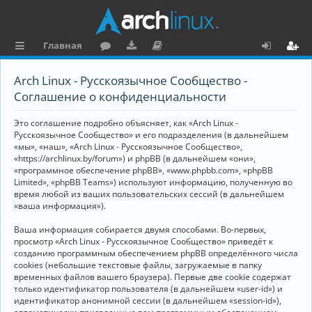
Главная
с
о
аг
о
х
ег
Arch Linux - Русскоязычное Сообщество -
ы
ру
ру
ку
о
и
Соглашение о конфиденциальности
л
м
зк
м
д
ст
Это соглашение подробно объясняет, как «Arch Linux -
к
и
е
р
Русскоязычное Сообщество» и его подразделения (в дальнейшем
«мы», «наш», «Arch Linux - Русскоязычное Сообщество»,
и
н
а
«https://archlinux.by/forum») и phpBB (в дальнейшем «они»,
«программное обеспечение phpBB», «www.phpbb.com», «phpBB
та
ц
Limited», «phpBB Teams») используют информацию, полученную во
ц
и
время любой из ваших пользовательских сессий (в дальнейшем
«ваша информация»).
и
я
Ваша информация собирается двумя способами. Во-первых,
я
просмотр «Arch Linux - Русскоязычное Сообщество» приведёт к
созданию программным обеспечением phpBB определённого числа
cookies (небольшие текстовые файлы, загружаемые в папку
временных файлов вашего браузера). Первые две cookie содержат
только идентификатор пользователя (в дальнейшем «user-id») и
идентификатор анонимной сессии (в дальнейшем «session-id»),