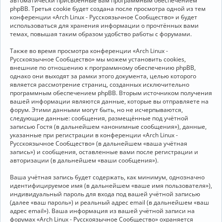
автоматически присвоенные вам программным обеспечением
phpBB. Третья cookie будет создана после просмотра одной из тем
конференции «Arch Linux - Русскоязычное Сообщество» и будет
использоваться для хранения информации о прочтённых вами
темах, повышая таким образом удобство работы с форумами.
Также во время просмотра конференции «Arch Linux -
Русскоязычное Сообщество» мы можем установить cookies,
внешние по отношению к программному обеспечению phpBB,
однако они выходят за рамки этого документа, целью которого
является рассмотрение страниц, созданных исключительно
программным обеспечением phpBB. Вторым источником получения
вашей информации являются данные, которые вы отправляете на
форум. Этими данными могут быть, но не исчерпываются,
следующие данные: сообщения, размещённые под учётной
записью Гостя (в дальнейшем «анонимные сообщения»), данные,
указанные при регистрации в конференции «Arch Linux -
Русскоязычное Сообщество» (в дальнейшем «ваша учётная
запись») и сообщения, оставленные вами после регистрации и
авторизации (в дальнейшем «ваши сообщения»).
Ваша учётная запись будет содержать, как минимум, однозначно
идентифицируемое имя (в дальнейшем «ваше имя пользователя»),
индивидуальный пароль для входа под вашей учётной записью
(далее «ваш пароль») и реальный адрес email (в дальнейшем «ваш
адрес email»). Ваша информация из вашей учётной записи на
форумах «Arch Linux - Русскоязычное Сообщество» охраняется