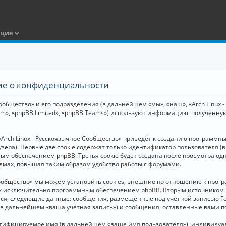
ация
ние о конфиденциальности
общество» и его подразделения (в дальнейшем «мы», «наш», «Arch Linux - Р
m», «phpBB Limited», «phpBB Teams») используют информацию, полученну
Arch Linux - Русскоязычное Сообщество» приведёт к созданию программн
зера). Первые две cookie содержат только идентификатор пользователя (
м обеспечением phpBB. Третья cookie будет создана после просмотра одн
емах, повышая таким образом удобство работы с форумами.
Сообщество» мы можем установить cookies, внешние по отношению к прогр
ных исключительно программным обеспечением phpBB. Вторым источнико
тся, следующие данные: сообщения, размещённые под учётной записью Г
 (в дальнейшем «ваша учётная запись») и сообщения, оставленные вами 
нтифицируемое имя (в дальнейшем «ваше имя пользователя»), индивидуал