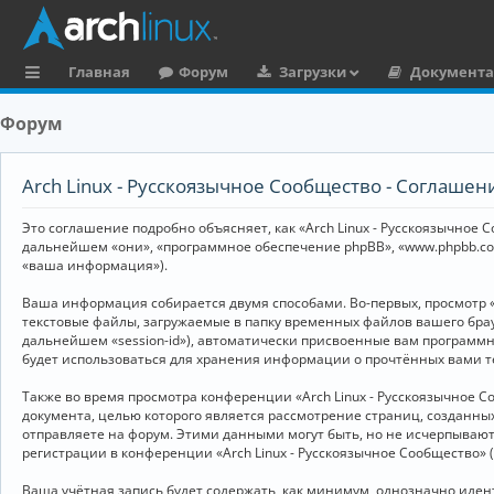
Главная
Форум
Загрузки
Документ
с
Форум
ы
л
Arch Linux - Русскоязычное Сообщество - Соглаше
к
Это соглашение подробно объясняет, как «Arch Linux - Русскоязычное Со
и
дальнейшем «они», «программное обеспечение phpBB», «www.phpbb.co
«ваша информация»).
Ваша информация собирается двумя способами. Во-первых, просмотр «
текстовые файлы, загружаемые в папку временных файлов вашего брау
дальнейшем «session-id»), автоматически присвоенные вам программны
будет использоваться для хранения информации о прочтённых вами т
Также во время просмотра конференции «Arch Linux - Русскоязычное 
документа, целью которого является рассмотрение страниц, создан
отправляете на форум. Этими данными могут быть, но не исчерпываю
регистрации в конференции «Arch Linux - Русскоязычное Сообщество»
Ваша учётная запись будет содержать, как минимум, однозначно иде