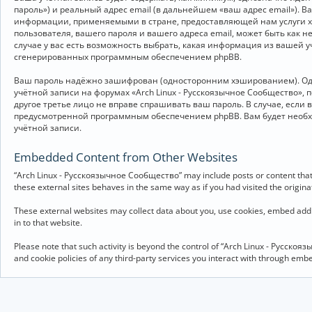
пароль») и реальный адрес email (в дальнейшем «ваш адрес email»).
информации, применяемыми в стране, предоставляющей нам услуги хо
пользователя, вашего пароля и вашего адреса email, может быть как 
случае у вас есть возможность выбрать, какая информация из вашей у
сгенерированных программным обеспечением phpBB.
Ваш пароль надёжно зашифрован (односторонним хэшированием). Однак
учётной записи на форумах «Arch Linux - Русскоязычное Сообщество», п
другое третье лицо не вправе спрашивать ваш пароль. В случае, если
предусмотренной программным обеспечением phpBB. Вам будет необхо
учётной записи.
Embedded Content from Other Websites
“Arch Linux - Русскоязычное Сообщество” may include posts or content that 
these external sites behaves in the same way as if you had visited the originat
These external websites may collect data about you, use cookies, embed addit
in to that website.
Please note that such activity is beyond the control of “Arch Linux - Русско
and cookie policies of any third-party services you interact with through em