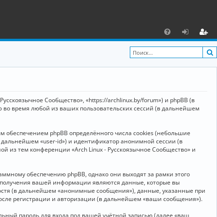
С
F
х
ег
A
о
и
Q
д
ст
р
усскоязычное Сообщество», «https://archlinux.by/forum») и phpBB (в
а
ю во время любой из ваших пользовательских сессий (в дальнейшем
ц
ым обеспечением phpBB определённого числа cookies (небольшие
и
в дальнейшем «user-id») и идентификатор анонимной сессии (в
я
ой из тем конференции «Arch Linux - Русскоязычное Сообщество» и
аммному обеспечению phpBB, однако они выходят за рамки этого
м получения вашей информации являются данные, которые вы
остя (в дальнейшем «анонимные сообщения»), данные, указанные при
после регистрации и авторизации (в дальнейшем «ваши сообщения»).
ьный пароль для входа под вашей учётной записью (далее «ваш