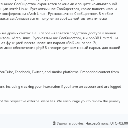
скоязычное Сообщество» охраняется законами о защите компьютерной
ии «Arch Linux - Русскоязычное Сообщество», кроме вашего имени
и конференции «Arch Linux - Русскоязычное Сообщество». В любом
огласиться/отказаться от получения сообщений, автоматически
на других сайтах. Ваш пароль является средством доступа к вашей
ители «Arch Linux - Русскоязычное Сообщество», ни phpBB Limited, ни
ться функцией восстановления пароля «Забыли пароль?»,
раммное обеспечение phpBB сгенерирует вам новый пароль для вашей
 YouTube, Facebook, Twitter, and similar platforms. Embedded content from
t, including tracking your interaction if you have an account and are logged
 of the respective external websites. We encourage you to review the privacy
Удалить cookies
Часовой пояс:
UTC+03:00