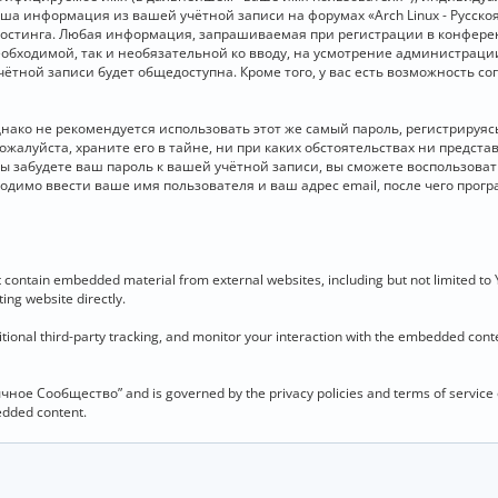
 Ваша информация из вашей учётной записи на форумах «Arch Linux - Рус
стинга. Любая информация, запрашиваемая при регистрации в конференц
необходимой, так и необязательной ко вводу, на усмотрение администраци
чётной записи будет общедоступна. Кроме того, у вас есть возможность с
о не рекомендуется использовать этот же самый пароль, регистрируясь 
ожалуйста, храните его в тайне, ни при каких обстоятельствах ни представ
 вы забудете ваш пароль к вашей учётной записи, вы сможете воспользова
димо ввести ваше имя пользователя и ваш адрес email, после чего прог
contain embedded material from external websites, including but not limited to
ing website directly.
ional third-party tracking, and monitor your interaction with the embedded conten
язычное Сообщество” and is governed by the privacy policies and terms of service
bedded content.