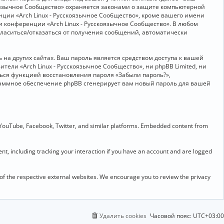
скоязычное Сообщество» охраняется законами о защите компьютерной
ии «Arch Linux - Русскоязычное Сообщество», кроме вашего имени
и конференции «Arch Linux - Русскоязычное Сообщество». В любом
огласиться/отказаться от получения сообщений, автоматически
на других сайтах. Ваш пароль является средством доступа к вашей
ители «Arch Linux - Русскоязычное Сообщество», ни phpBB Limited, ни
ться функцией восстановления пароля «Забыли пароль?»,
раммное обеспечение phpBB сгенерирует вам новый пароль для вашей
 YouTube, Facebook, Twitter, and similar platforms. Embedded content from
t, including tracking your interaction if you have an account and are logged
 of the respective external websites. We encourage you to review the privacy
Удалить cookies
Часовой пояс:
UTC+03:00