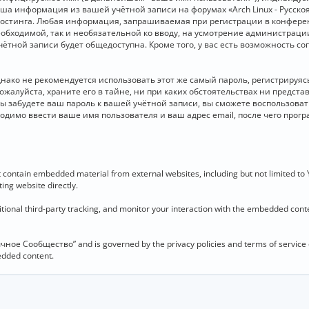
 Ваша информация из вашей учётной записи на форумах «Arch Linux - Рус
стинга. Любая информация, запрашиваемая при регистрации в конференц
необходимой, так и необязательной ко вводу, на усмотрение администраци
чётной записи будет общедоступна. Кроме того, у вас есть возможность с
о не рекомендуется использовать этот же самый пароль, регистрируясь 
ожалуйста, храните его в тайне, ни при каких обстоятельствах ни представ
 вы забудете ваш пароль к вашей учётной записи, вы сможете воспользова
димо ввести ваше имя пользователя и ваш адрес email, после чего прог
contain embedded material from external websites, including but not limited to
ing website directly.
ional third-party tracking, and monitor your interaction with the embedded conten
язычное Сообщество” and is governed by the privacy policies and terms of service
bedded content.