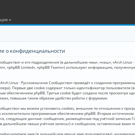
ация
ние о конфиденциальности
общество» и его подразделения (в дальнейшем «мы», «наш», «Arch Linux - Р
m», «phpBB Limited», «phpBB Teams») используют информацию, полученну
Arch Linux - Русскоязычное Сообщество» приведёт к созданию программн
зера). Первые две cookie содержат только идентификатор пользователя (
м обеспечением phpBB. Третья cookie будет создана после просмотра одн
емах, повышая таким образом удобство работы с форумами.
Сообщество» мы можем установить cookies, внешние по отношению к прогр
ных исключительно программным обеспечением phpBB. Вторым источнико
тся, следующие данные: сообщения, размещённые под учётной записью Г
 (в дальнейшем «ваша учётная запись») и сообщения, оставленные вами 
нтифицируемое имя (в дальнейшем «ваше имя пользователя»), индивидуал