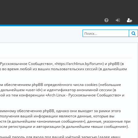
С
F
х
ег
A
о
и
Q
д
ст
р
усскоязычное Сообщество», «https://archlinux.by/forum») и phpBB (в
а
ю во время любой из ваших пользовательских сессий (в дальнейшем
ц
ым обеспечением phpBB определённого числа cookies (небольшие
и
в дальнейшем «user-id») и идентификатор анонимной сессии (в
я
ой из тем конференции «Arch Linux - Русскоязычное Сообщество» и
аммному обеспечению phpBB, однако они выходят за рамки этого
м получения вашей информации являются данные, которые вы
остя (в дальнейшем «анонимные сообщения»), данные, указанные при
после регистрации и авторизации (в дальнейшем «ваши сообщения»).
ьный пароль для входа под вашей учётной записью (далее «ваш