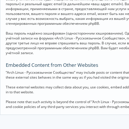
пароль») и реальный адрес email (в дальнейшем «ваш адрес email»).
информации, применяемыми в стране, предоставляющей нам услуги хо
пользователя, вашего пароля и вашего адреса email, может быть как 
случае у вас есть возможность выбрать, какая информация из вашей у
сгенерированных программным обеспечением phpBB.
Ваш пароль надёжно зашифрован (односторонним хэшированием). Однак
учётной записи на форумах «Arch Linux - Русскоязычное Сообщество», п
другое третье лицо не вправе спрашивать ваш пароль. В случае, если
предусмотренной программным обеспечением phpBB. Вам будет необхо
учётной записи.
Embedded Content from Other Websites
“Arch Linux - Русскоязычное Сообщество” may include posts or content that 
these external sites behaves in the same way as if you had visited the originat
These external websites may collect data about you, use cookies, embed addit
in to that website.
Please note that such activity is beyond the control of “Arch Linux - Русско
and cookie policies of any third-party services you interact with through em