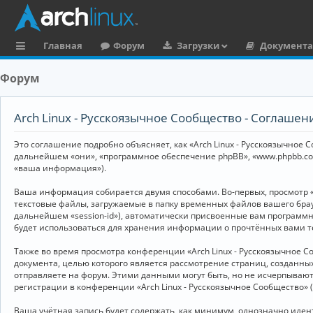
Главная
Форум
Загрузки
Документ
с
Форум
ы
л
Arch Linux - Русскоязычное Сообщество - Соглаше
к
Это соглашение подробно объясняет, как «Arch Linux - Русскоязычное Со
и
дальнейшем «они», «программное обеспечение phpBB», «www.phpbb.co
«ваша информация»).
Ваша информация собирается двумя способами. Во-первых, просмотр «
текстовые файлы, загружаемые в папку временных файлов вашего брау
дальнейшем «session-id»), автоматически присвоенные вам программны
будет использоваться для хранения информации о прочтённых вами т
Также во время просмотра конференции «Arch Linux - Русскоязычное 
документа, целью которого является рассмотрение страниц, создан
отправляете на форум. Этими данными могут быть, но не исчерпываю
регистрации в конференции «Arch Linux - Русскоязычное Сообщество»
Ваша учётная запись будет содержать, как минимум, однозначно иде