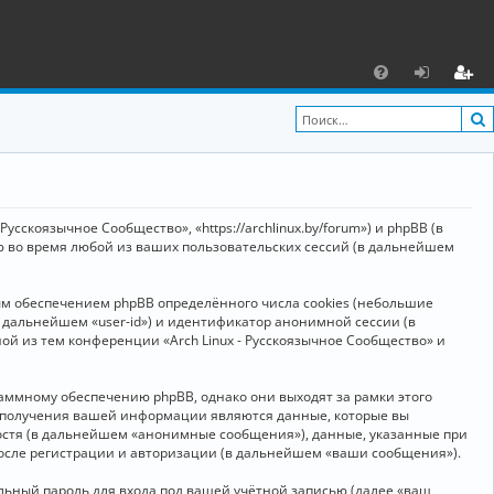
С
F
х
ег
A
о
и
Q
д
ст
р
усскоязычное Сообщество», «https://archlinux.by/forum») и phpBB (в
а
ю во время любой из ваших пользовательских сессий (в дальнейшем
ц
ым обеспечением phpBB определённого числа cookies (небольшие
и
в дальнейшем «user-id») и идентификатор анонимной сессии (в
я
ой из тем конференции «Arch Linux - Русскоязычное Сообщество» и
аммному обеспечению phpBB, однако они выходят за рамки этого
м получения вашей информации являются данные, которые вы
остя (в дальнейшем «анонимные сообщения»), данные, указанные при
после регистрации и авторизации (в дальнейшем «ваши сообщения»).
ьный пароль для входа под вашей учётной записью (далее «ваш