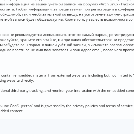
 Ваша информация из вашей учётной записи на форумах «Arch Linux - Рус
стинга. Любая информация, запрашиваемая при регистрации в конференц
необходимой, так и необязательной ко вводу, на усмотрение администраци
чётной записи будет общедоступна. Кроме того, у вас есть возможность с
о не рекомендуется использовать этот же самый пароль, регистрируясь 
ожалуйста, храните его в тайне, ни при каких обстоятельствах ни представ
 вы забудете ваш пароль к вашей учётной записи, вы сможете воспользова
димо ввести ваше имя пользователя и ваш адрес email, после чего прог
contain embedded material from external websites, including but not limited to
ing website directly.
ional third-party tracking, and monitor your interaction with the embedded conten
язычное Сообщество” and is governed by the privacy policies and terms of service
bedded content.