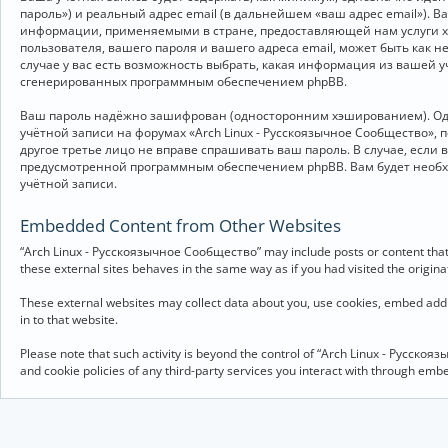
пароль») и реальный адрес email (в дальнейшем «ваш адрес email»).
информации, применяемыми в стране, предоставляющей нам услуги хо
пользователя, вашего пароля и вашего адреса email, может быть как 
случае у вас есть возможность выбрать, какая информация из вашей у
сгенерированных программным обеспечением phpBB.
Ваш пароль надёжно зашифрован (односторонним хэшированием). Однак
учётной записи на форумах «Arch Linux - Русскоязычное Сообщество», п
другое третье лицо не вправе спрашивать ваш пароль. В случае, если
предусмотренной программным обеспечением phpBB. Вам будет необхо
учётной записи.
Embedded Content from Other Websites
“Arch Linux - Русскоязычное Сообщество” may include posts or content that 
these external sites behaves in the same way as if you had visited the originat
These external websites may collect data about you, use cookies, embed addit
in to that website.
Please note that such activity is beyond the control of “Arch Linux - Русско
and cookie policies of any third-party services you interact with through em