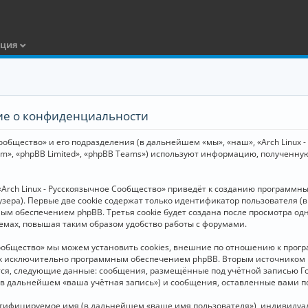
ация
ние о конфиденциальности
общество» и его подразделения (в дальнейшем «мы», «наш», «Arch Linux - Р
m», «phpBB Limited», «phpBB Teams») используют информацию, полученну
Arch Linux - Русскоязычное Сообщество» приведёт к созданию программн
зера). Первые две cookie содержат только идентификатор пользователя (
м обеспечением phpBB. Третья cookie будет создана после просмотра одн
емах, повышая таким образом удобство работы с форумами.
Сообщество» мы можем установить cookies, внешние по отношению к прогр
ных исключительно программным обеспечением phpBB. Вторым источнико
тся, следующие данные: сообщения, размещённые под учётной записью Г
 (в дальнейшем «ваша учётная запись») и сообщения, оставленные вами 
нтифицируемое имя (в дальнейшем «ваше имя пользователя»), индивидуал