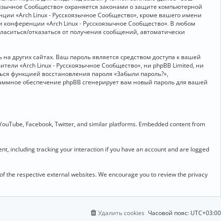
скоязычное Сообщество» охраняется законами о защите компьютерной
ии «Arch Linux - Русскоязычное Сообщество», кроме вашего имени
и конференции «Arch Linux - Русскоязычное Сообщество». В любом
огласиться/отказаться от получения сообщений, автоматически
на других сайтах. Ваш пароль является средством доступа к вашей
ители «Arch Linux - Русскоязычное Сообщество», ни phpBB Limited, ни
ться функцией восстановления пароля «Забыли пароль?»,
раммное обеспечение phpBB сгенерирует вам новый пароль для вашей
 YouTube, Facebook, Twitter, and similar platforms. Embedded content from
t, including tracking your interaction if you have an account and are logged
 of the respective external websites. We encourage you to review the privacy
Удалить cookies
Часовой пояс:
UTC+03:00