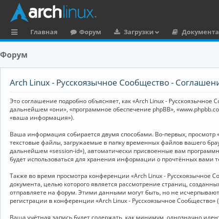
Главная
Форум
Загрузки
Документ
с
Форум
ы
л
Arch Linux - Русскоязычное Сообщество - Соглаше
к
Это соглашение подробно объясняет, как «Arch Linux - Русскоязычное Со
и
дальнейшем «они», «программное обеспечение phpBB», «www.phpbb.co
«ваша информация»).
Ваша информация собирается двумя способами. Во-первых, просмотр «
текстовые файлы, загружаемые в папку временных файлов вашего брау
дальнейшем «session-id»), автоматически присвоенные вам программны
будет использоваться для хранения информации о прочтённых вами т
Также во время просмотра конференции «Arch Linux - Русскоязычное 
документа, целью которого является рассмотрение страниц, создан
отправляете на форум. Этими данными могут быть, но не исчерпываю
регистрации в конференции «Arch Linux - Русскоязычное Сообщество»
Ваша учётная запись будет содержать, как минимум, однозначно иде