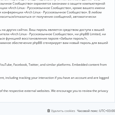
скоязычное Сообщество» охраняется законами о защите компьютерной
ии «Arch Linux - Русскоязычное Сообщество», кроме вашего имени
и конференции «Arch Linux - Русскоязычное Сообщество». В любом
огласиться/отказаться от получения сообщений, автоматически
на других сайтах. Ваш пароль является средством доступа к вашей
ители «Arch Linux - Русскоязычное Сообщество», ни phpBB Limited, ни
ться функцией восстановления пароля «Забыли пароль?»,
раммное обеспечение phpBB сгенерирует вам новый пароль для вашей
 YouTube, Facebook, Twitter, and similar platforms. Embedded content from
t, including tracking your interaction if you have an account and are logged
 of the respective external websites. We encourage you to review the privacy
Удалить cookies
Часовой пояс:
UTC+03:00