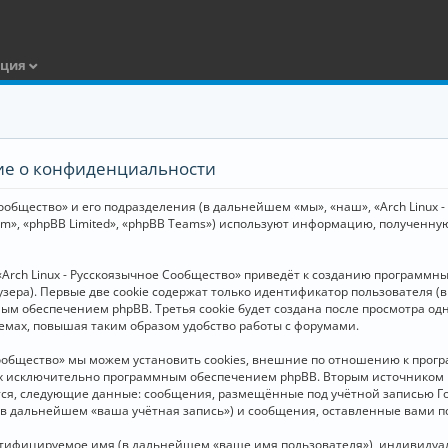
ация
ние о конфиденциальности
общество» и его подразделения (в дальнейшем «мы», «наш», «Arch Linux - Р
m», «phpBB Limited», «phpBB Teams») используют информацию, полученну
Arch Linux - Русскоязычное Сообщество» приведёт к созданию программн
зера). Первые две cookie содержат только идентификатор пользователя (
м обеспечением phpBB. Третья cookie будет создана после просмотра одн
емах, повышая таким образом удобство работы с форумами.
Сообщество» мы можем установить cookies, внешние по отношению к прогр
ных исключительно программным обеспечением phpBB. Вторым источнико
тся, следующие данные: сообщения, размещённые под учётной записью Г
 (в дальнейшем «ваша учётная запись») и сообщения, оставленные вами 
нтифицируемое имя (в дальнейшем «ваше имя пользователя»), индивидуал