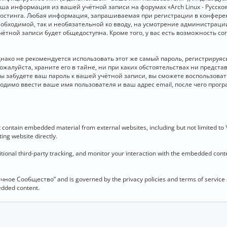
 Ваша информация из вашей учётной записи на форумах «Arch Linux - Рус
стинга. Любая информация, запрашиваемая при регистрации в конференц
необходимой, так и необязательной ко вводу, на усмотрение администраци
чётной записи будет общедоступна. Кроме того, у вас есть возможность с
о не рекомендуется использовать этот же самый пароль, регистрируясь 
ожалуйста, храните его в тайне, ни при каких обстоятельствах ни представ
 вы забудете ваш пароль к вашей учётной записи, вы сможете воспользова
димо ввести ваше имя пользователя и ваш адрес email, после чего прог
contain embedded material from external websites, including but not limited to
ing website directly.
ional third-party tracking, and monitor your interaction with the embedded conten
язычное Сообщество” and is governed by the privacy policies and terms of service
bedded content.