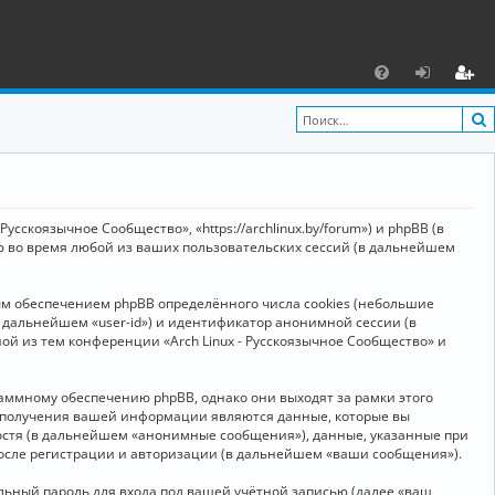
С
F
х
ег
A
о
и
Q
д
ст
р
усскоязычное Сообщество», «https://archlinux.by/forum») и phpBB (в
а
ю во время любой из ваших пользовательских сессий (в дальнейшем
ц
ым обеспечением phpBB определённого числа cookies (небольшие
и
в дальнейшем «user-id») и идентификатор анонимной сессии (в
я
ой из тем конференции «Arch Linux - Русскоязычное Сообщество» и
аммному обеспечению phpBB, однако они выходят за рамки этого
м получения вашей информации являются данные, которые вы
остя (в дальнейшем «анонимные сообщения»), данные, указанные при
после регистрации и авторизации (в дальнейшем «ваши сообщения»).
ьный пароль для входа под вашей учётной записью (далее «ваш