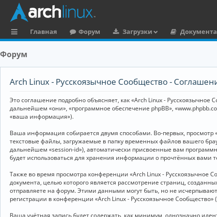
Главная
Форум
Загрузки
Документ
с
Форум
ы
л
Arch Linux - Русскоязычное Сообщество - Соглаше
к
Это соглашение подробно объясняет, как «Arch Linux - Русскоязычное Со
и
дальнейшем «они», «программное обеспечение phpBB», «www.phpbb.co
«ваша информация»).
Ваша информация собирается двумя способами. Во-первых, просмотр «
текстовые файлы, загружаемые в папку временных файлов вашего брау
дальнейшем «session-id»), автоматически присвоенные вам программны
будет использоваться для хранения информации о прочтённых вами т
Также во время просмотра конференции «Arch Linux - Русскоязычное 
документа, целью которого является рассмотрение страниц, создан
отправляете на форум. Этими данными могут быть, но не исчерпываю
регистрации в конференции «Arch Linux - Русскоязычное Сообщество»
Ваша учётная запись будет содержать, как минимум, однозначно иде