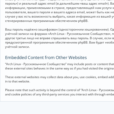
пароль») и реальный адрес email (в дальнейшем «ваш адрес email»).
информации, применяемыми в стране, предоставляющей нам услуги хо
пользователя, вашего пароля и вашего адреса email, может быть как 
случае у вас есть возможность выбрать, какая информация из вашей у
сгенерированных программным обеспечением phpBB.
Ваш пароль надёжно зашифрован (односторонним хэшированием). Однак
учётной записи на форумах «Arch Linux - Русскоязычное Сообщество», п
другое третье лицо не вправе спрашивать ваш пароль. В случае, если
предусмотренной программным обеспечением phpBB. Вам будет необхо
учётной записи.
Embedded Content from Other Websites
“Arch Linux - Русскоязычное Сообщество” may include posts or content that 
these external sites behaves in the same way as if you had visited the originat
These external websites may collect data about you, use cookies, embed addit
in to that website.
Please note that such activity is beyond the control of “Arch Linux - Русско
and cookie policies of any third-party services you interact with through em