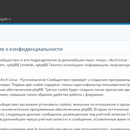
ация
ние о конфиденциальности
общество» и его подразделения (в дальнейшем «мы», «наш», «Arch Linux - Р
m», «phpBB Limited», «phpBB Teams») используют информацию, полученну
Arch Linux - Русскоязычное Сообщество» приведёт к созданию программн
зера). Первые две cookie содержат только идентификатор пользователя (
м обеспечением phpBB. Третья cookie будет создана после просмотра одн
емах, повышая таким образом удобство работы с форумами.
Сообщество» мы можем установить cookies, внешние по отношению к прогр
ных исключительно программным обеспечением phpBB. Вторым источнико
тся, следующие данные: сообщения, размещённые под учётной записью Г
 (в дальнейшем «ваша учётная запись») и сообщения, оставленные вами 
нтифицируемое имя (в дальнейшем «ваше имя пользователя»), индивидуал