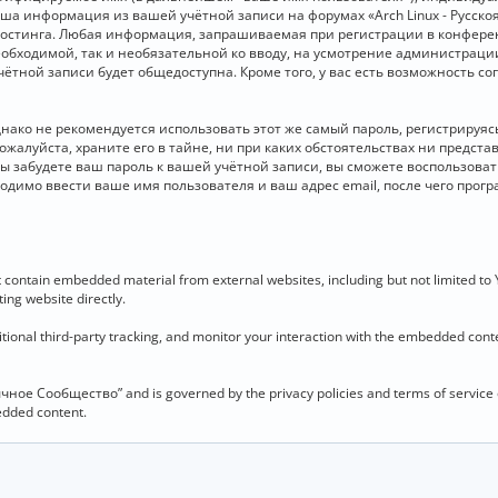
 Ваша информация из вашей учётной записи на форумах «Arch Linux - Рус
стинга. Любая информация, запрашиваемая при регистрации в конференц
необходимой, так и необязательной ко вводу, на усмотрение администраци
чётной записи будет общедоступна. Кроме того, у вас есть возможность с
о не рекомендуется использовать этот же самый пароль, регистрируясь 
ожалуйста, храните его в тайне, ни при каких обстоятельствах ни представ
 вы забудете ваш пароль к вашей учётной записи, вы сможете воспользова
димо ввести ваше имя пользователя и ваш адрес email, после чего прог
contain embedded material from external websites, including but not limited to
ing website directly.
ional third-party tracking, and monitor your interaction with the embedded conten
язычное Сообщество” and is governed by the privacy policies and terms of service
bedded content.