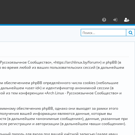
С
F
х
ег
A
о
и
Q
д
ст
р
усскоязычное Сообщество», «https://archlinux.by/forum») и phpBB (в
а
ю во время любой из ваших пользовательских сессий (в дальнейшем
ц
ым обеспечением phpBB определённого числа cookies (небольшие
и
в дальнейшем «user-id») и идентификатор анонимной сессии (в
я
ой из тем конференции «Arch Linux - Русскоязычное Сообщество» и
аммному обеспечению phpBB, однако они выходят за рамки этого
м получения вашей информации являются данные, которые вы
остя (в дальнейшем «анонимные сообщения»), данные, указанные при
после регистрации и авторизации (в дальнейшем «ваши сообщения»).
ьный пароль для входа под вашей учётной записью (далее «ваш