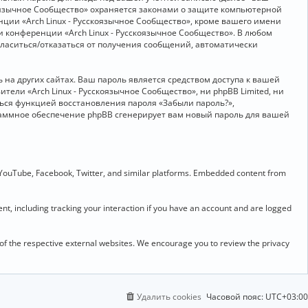
скоязычное Сообщество» охраняется законами о защите компьютерной
ии «Arch Linux - Русскоязычное Сообщество», кроме вашего имени
и конференции «Arch Linux - Русскоязычное Сообщество». В любом
огласиться/отказаться от получения сообщений, автоматически
на других сайтах. Ваш пароль является средством доступа к вашей
ители «Arch Linux - Русскоязычное Сообщество», ни phpBB Limited, ни
ться функцией восстановления пароля «Забыли пароль?»,
раммное обеспечение phpBB сгенерирует вам новый пароль для вашей
 YouTube, Facebook, Twitter, and similar platforms. Embedded content from
t, including tracking your interaction if you have an account and are logged
 of the respective external websites. We encourage you to review the privacy
Удалить cookies
Часовой пояс:
UTC+03:00