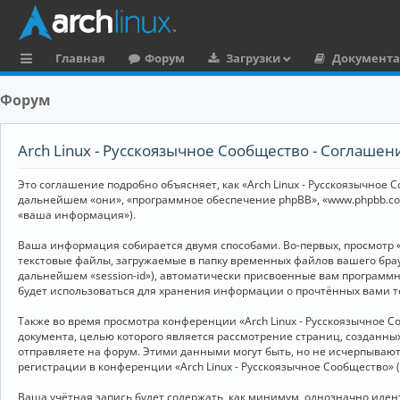
Главная
Форум
Загрузки
Документ
с
Форум
ы
л
Arch Linux - Русскоязычное Сообщество - Соглаше
к
Это соглашение подробно объясняет, как «Arch Linux - Русскоязычное Со
и
дальнейшем «они», «программное обеспечение phpBB», «www.phpbb.co
«ваша информация»).
Ваша информация собирается двумя способами. Во-первых, просмотр «
текстовые файлы, загружаемые в папку временных файлов вашего брау
дальнейшем «session-id»), автоматически присвоенные вам программны
будет использоваться для хранения информации о прочтённых вами т
Также во время просмотра конференции «Arch Linux - Русскоязычное 
документа, целью которого является рассмотрение страниц, создан
отправляете на форум. Этими данными могут быть, но не исчерпываю
регистрации в конференции «Arch Linux - Русскоязычное Сообщество»
Ваша учётная запись будет содержать, как минимум, однозначно иде