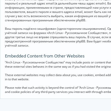
пароль») и реальный адрес email (в дальнейшем «ваш адрес email»).
информации, применяемыми в стране, предоставляющей нам услуги хо
пользователя, вашего пароля и вашего адреса email, может быть как 
случае у вас есть возможность выбрать, какая информация из вашей у
сгенерированных программным обеспечением phpBB.
Ваш пароль надёжно зашифрован (односторонним хэшированием). Однак
учётной записи на форумах «Arch Linux - Русскоязычное Сообщество», п
другое третье лицо не вправе спрашивать ваш пароль. В случае, если
предусмотренной программным обеспечением phpBB. Вам будет необхо
учётной записи.
Embedded Content from Other Websites
“Arch Linux - Русскоязычное Сообщество” may include posts or content that 
these external sites behaves in the same way as if you had visited the originat
These external websites may collect data about you, use cookies, embed addit
in to that website.
Please note that such activity is beyond the control of “Arch Linux - Русско
and cookie policies of any third-party services you interact with through em