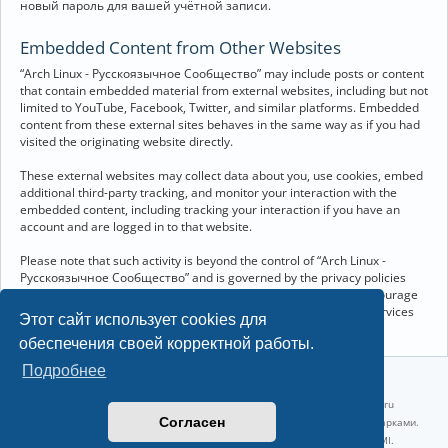
новый пароль для вашей учётной записи.
Embedded Content from Other Websites
“Arch Linux - Русскоязычное Сообщество” may include posts or content
that contain embedded material from external websites, including but not
limited to YouTube, Facebook, Twitter, and similar platforms. Embedded
content from these external sites behaves in the same way as if you had
visited the originating website directly.
These external websites may collect data about you, use cookies, embed
additional third-party tracking, and monitor your interaction with the
embedded content, including tracking your interaction if you have an
account and are logged in to that website.
Please note that such activity is beyond the control of “Arch Linux -
Русскоязычное Сообщество” and is governed by the privacy policies
and terms of service of the respective external websites. We encourage
you to review the privacy and cookie policies of any third-party services
Этот сайт использует cookies для
you interact with through embedded content.
обеспечения своей корректной работы.
Подробнее
©2022-2026, Русскоязычное сообщество Arch Linux.
Linux 6.18.40-1-lts x86_64 GNU/Linux 2026-07-26 08:48:12 |
vps reg.ru
Согласен
Название и логотип Arch Linux ™ являются признанными торговыми марками.
Linux ® — зарегистрированная торговая марка Linus Torvalds и LMI.