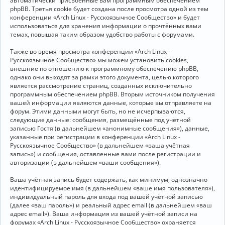
автоматически присвоенные вам программным обеспечением
phpBB. Третья cookie будет создана после просмотра одной из тем
конференции «Arch Linux - Русскоязычное Сообщество» и будет
использоваться для хранения информации о прочтённых вами
темах, повышая таким образом удобство работы с форумами.
Также во время просмотра конференции «Arch Linux -
Русскоязычное Сообщество» мы можем установить cookies,
внешние по отношению к программному обеспечению phpBB,
однако они выходят за рамки этого документа, целью которого
является рассмотрение страниц, созданных исключительно
программным обеспечением phpBB. Вторым источником получения
вашей информации являются данные, которые вы отправляете на
форум. Этими данными могут быть, но не исчерпываются,
следующие данные: сообщения, размещённые под учётной
записью Гостя (в дальнейшем «анонимные сообщения»), данные,
указанные при регистрации в конференции «Arch Linux -
Русскоязычное Сообщество» (в дальнейшем «ваша учётная
запись») и сообщения, оставленные вами после регистрации и
авторизации (в дальнейшем «ваши сообщения»).
Ваша учётная запись будет содержать, как минимум, однозначно
идентифицируемое имя (в дальнейшем «ваше имя пользователя»),
индивидуальный пароль для входа под вашей учётной записью
(далее «ваш пароль») и реальный адрес email (в дальнейшем «ваш
адрес email»). Ваша информация из вашей учётной записи на
форумах «Arch Linux - Русскоязычное Сообщество» охраняется