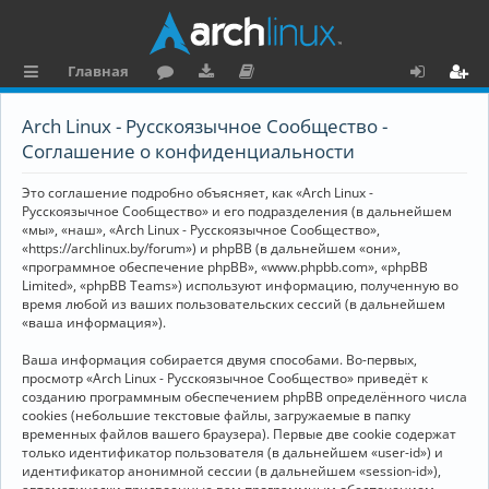
Главная
с
о
аг
о
х
ег
Arch Linux - Русскоязычное Сообщество -
ы
ру
ру
ку
о
и
Соглашение о конфиденциальности
л
м
зк
м
д
ст
Это соглашение подробно объясняет, как «Arch Linux -
к
и
е
р
Русскоязычное Сообщество» и его подразделения (в дальнейшем
«мы», «наш», «Arch Linux - Русскоязычное Сообщество»,
и
н
а
«https://archlinux.by/forum») и phpBB (в дальнейшем «они»,
«программное обеспечение phpBB», «www.phpbb.com», «phpBB
та
ц
Limited», «phpBB Teams») используют информацию, полученную во
ц
и
время любой из ваших пользовательских сессий (в дальнейшем
«ваша информация»).
и
я
Ваша информация собирается двумя способами. Во-первых,
я
просмотр «Arch Linux - Русскоязычное Сообщество» приведёт к
созданию программным обеспечением phpBB определённого числа
cookies (небольшие текстовые файлы, загружаемые в папку
временных файлов вашего браузера). Первые две cookie содержат
только идентификатор пользователя (в дальнейшем «user-id») и
идентификатор анонимной сессии (в дальнейшем «session-id»),