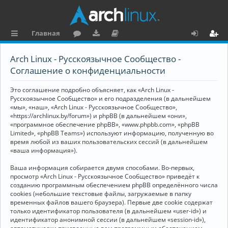
Главная
с
о
аг
о
х
ег
Arch Linux - Русскоязычное Сообщество -
ы
ру
ру
ку
о
и
Соглашение о конфиденциальности
л
м
зк
м
д
ст
Это соглашение подробно объясняет, как «Arch Linux -
к
и
е
р
Русскоязычное Сообщество» и его подразделения (в дальнейшем
«мы», «наш», «Arch Linux - Русскоязычное Сообщество»,
и
н
а
«https://archlinux.by/forum») и phpBB (в дальнейшем «они»,
«программное обеспечение phpBB», «www.phpbb.com», «phpBB
та
ц
Limited», «phpBB Teams») используют информацию, полученную во
ц
и
время любой из ваших пользовательских сессий (в дальнейшем
«ваша информация»).
и
я
Ваша информация собирается двумя способами. Во-первых,
я
просмотр «Arch Linux - Русскоязычное Сообщество» приведёт к
созданию программным обеспечением phpBB определённого числа
cookies (небольшие текстовые файлы, загружаемые в папку
временных файлов вашего браузера). Первые две cookie содержат
только идентификатор пользователя (в дальнейшем «user-id») и
идентификатор анонимной сессии (в дальнейшем «session-id»),