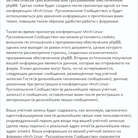
автоматически присвоенные вам программным обеспечением
phpBB. Третья cookie будет создана после просмотра одной из тем
конференции «Arch Linux - Русскоязычное Сообщество» и будет
использоваться для хранения информации о прочтённых вами
темах, повышая таким образом удобство работы с форумами.
Также во время просмотра конференции «Arch Linux -
Русскоязычное Сообщество» мы можем установить cookies,
внешние по отношению к программному обеспечению phpBB,
однако они выходят за рамки этого документа, целью которого
является рассмотрение страниц, созданных исключительно
программным обеспечением phpBB. Вторым источником получения
вашей информации являются данные, которые вы отправляете на
форум. Этими данными могут быть, но не исчерпываются,
следующие данные: сообщения, размещённые под учётной
записью Гостя (в дальнейшем «анонимные сообщения»), данные,
указанные при регистрации в конференции «Arch Linux -
Русскоязычное Сообщество» (в дальнейшем «ваша учётная
запись») и сообщения, оставленные вами после регистрации и
авторизации (в дальнейшем «ваши сообщения»).
Ваша учётная запись будет содержать, как минимум, однозначно
идентифицируемое имя (в дальнейшем «ваше имя пользователя»),
индивидуальный пароль для входа под вашей учётной записью
(далее «ваш пароль») и реальный адрес email (в дальнейшем «ваш
адрес email»). Ваша информация из вашей учётной записи на
форумах «Arch Linux - Русскоязычное Сообщество» охраняется