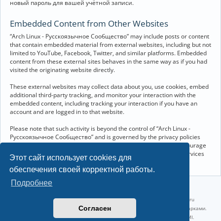
новый пароль для вашей учётной записи.
Embedded Content from Other Websites
“Arch Linux - Русскоязычное Сообщество” may include posts or content
that contain embedded material from external websites, including but not
limited to YouTube, Facebook, Twitter, and similar platforms. Embedded
content from these external sites behaves in the same way as if you had
visited the originating website directly.
These external websites may collect data about you, use cookies, embed
additional third-party tracking, and monitor your interaction with the
embedded content, including tracking your interaction if you have an
account and are logged in to that website.
Please note that such activity is beyond the control of “Arch Linux -
Русскоязычное Сообщество” and is governed by the privacy policies
and terms of service of the respective external websites. We encourage
you to review the privacy and cookie policies of any third-party services
Этот сайт использует cookies для
you interact with through embedded content.
обеспечения своей корректной работы.
Подробнее
©2022-2026, Русскоязычное сообщество Arch Linux.
Linux 6.18.40-1-lts x86_64 GNU/Linux 2026-07-26 08:48:12 |
vps reg.ru
Согласен
Название и логотип Arch Linux ™ являются признанными торговыми марками.
Linux ® — зарегистрированная торговая марка Linus Torvalds и LMI.