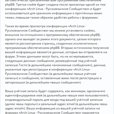
автоматически присвоенные вам программным обеспечением
phpBB. Третья cookie будет создана после просмотра одной из тем
конференции «Arch Linux - Русскоязычное Сообщество» и будет
использоваться для хранения информации о прочтённых вами
темах, повышая таким образом удобство работы с форумами.
Также во время просмотра конференции «Arch Linux -
Русскоязычное Сообщество» мы можем установить cookies,
внешние по отношению к программному обеспечению phpBB,
однако они выходят за рамки этого документа, целью которого
является рассмотрение страниц, созданных исключительно
программным обеспечением phpBB. Вторым источником получения
вашей информации являются данные, которые вы отправляете на
форум. Этими данными могут быть, но не исчерпываются,
следующие данные: сообщения, размещённые под учётной
записью Гостя (в дальнейшем «анонимные сообщения»), данные,
указанные при регистрации в конференции «Arch Linux -
Русскоязычное Сообщество» (в дальнейшем «ваша учётная
запись») и сообщения, оставленные вами после регистрации и
авторизации (в дальнейшем «ваши сообщения»).
Ваша учётная запись будет содержать, как минимум, однозначно
идентифицируемое имя (в дальнейшем «ваше имя пользователя»),
индивидуальный пароль для входа под вашей учётной записью
(далее «ваш пароль») и реальный адрес email (в дальнейшем «ваш
адрес email»). Ваша информация из вашей учётной записи на
форумах «Arch Linux - Русскоязычное Сообщество» охраняется