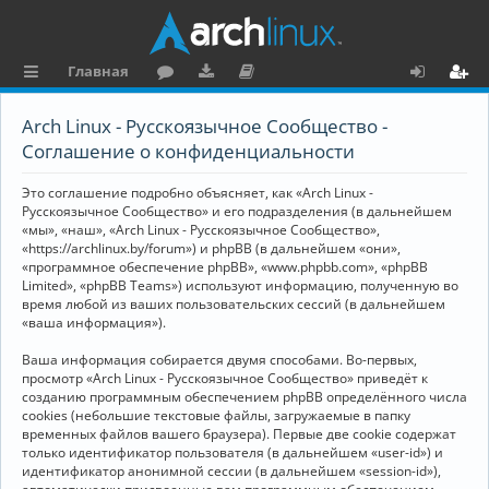
Главная
с
о
аг
о
х
ег
Arch Linux - Русскоязычное Сообщество -
ы
ру
ру
ку
о
и
Соглашение о конфиденциальности
л
м
зк
м
д
ст
Это соглашение подробно объясняет, как «Arch Linux -
к
и
е
р
Русскоязычное Сообщество» и его подразделения (в дальнейшем
«мы», «наш», «Arch Linux - Русскоязычное Сообщество»,
и
н
а
«https://archlinux.by/forum») и phpBB (в дальнейшем «они»,
«программное обеспечение phpBB», «www.phpbb.com», «phpBB
та
ц
Limited», «phpBB Teams») используют информацию, полученную во
ц
и
время любой из ваших пользовательских сессий (в дальнейшем
«ваша информация»).
и
я
Ваша информация собирается двумя способами. Во-первых,
я
просмотр «Arch Linux - Русскоязычное Сообщество» приведёт к
созданию программным обеспечением phpBB определённого числа
cookies (небольшие текстовые файлы, загружаемые в папку
временных файлов вашего браузера). Первые две cookie содержат
только идентификатор пользователя (в дальнейшем «user-id») и
идентификатор анонимной сессии (в дальнейшем «session-id»),