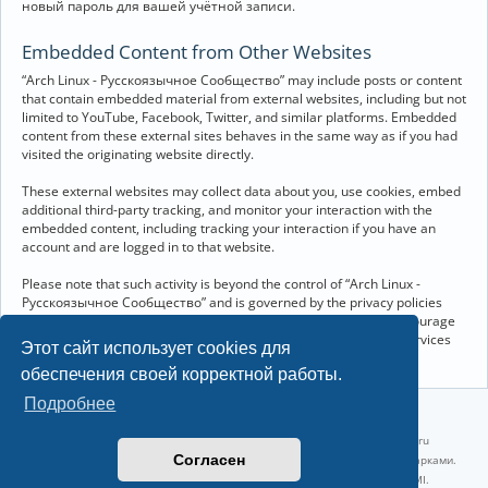
новый пароль для вашей учётной записи.
Embedded Content from Other Websites
“Arch Linux - Русскоязычное Сообщество” may include posts or content
that contain embedded material from external websites, including but not
limited to YouTube, Facebook, Twitter, and similar platforms. Embedded
content from these external sites behaves in the same way as if you had
visited the originating website directly.
These external websites may collect data about you, use cookies, embed
additional third-party tracking, and monitor your interaction with the
embedded content, including tracking your interaction if you have an
account and are logged in to that website.
Please note that such activity is beyond the control of “Arch Linux -
Русскоязычное Сообщество” and is governed by the privacy policies
and terms of service of the respective external websites. We encourage
you to review the privacy and cookie policies of any third-party services
Этот сайт использует cookies для
you interact with through embedded content.
обеспечения своей корректной работы.
Подробнее
©2022-2026, Русскоязычное сообщество Arch Linux.
Linux 6.18.40-1-lts x86_64 GNU/Linux 2026-07-26 08:48:12 |
vps reg.ru
Согласен
Название и логотип Arch Linux ™ являются признанными торговыми марками.
Linux ® — зарегистрированная торговая марка Linus Torvalds и LMI.