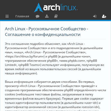
Главная
с
о
аг
о
х
ег
Arch Linux - Русскоязычное Сообщество -
ы
ру
ру
ку
о
и
Соглашение о конфиденциальности
л
м
зк
м
д
ст
Это соглашение подробно объясняет, как «Arch Linux -
к
и
е
р
Русскоязычное Сообщество» и его подразделения (в дальнейшем
«мы», «наш», «Arch Linux - Русскоязычное Сообщество»,
и
н
а
«https://archlinux.by/forum») и phpBB (в дальнейшем «они»,
«программное обеспечение phpBB», «www.phpbb.com», «phpBB
та
ц
Limited», «phpBB Teams») используют информацию, полученную во
ц
и
время любой из ваших пользовательских сессий (в дальнейшем
«ваша информация»).
и
я
Ваша информация собирается двумя способами. Во-первых,
я
просмотр «Arch Linux - Русскоязычное Сообщество» приведёт к
созданию программным обеспечением phpBB определённого числа
cookies (небольшие текстовые файлы, загружаемые в папку
временных файлов вашего браузера). Первые две cookie содержат
только идентификатор пользователя (в дальнейшем «user-id») и
идентификатор анонимной сессии (в дальнейшем «session-id»),