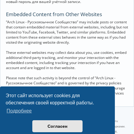
новый пароль для вашей учётной записи.
Embedded Content from Other Websites
“Arch Linux - Русскоязычное Сообщество” may include posts or content
that contain embedded material from external websites, including but not
limited to YouTube, Facebook, Twitter, and similar platforms. Embedded
content from these external sites behaves in the same way as if you had
visited the originating website directly.
These external websites may collect data about you, use cookies, embed
additional third-party tracking, and monitor your interaction with the
embedded content, including tracking your interaction if you have an
account and are logged in to that website.
Please note that such activity is beyond the control of “Arch Linux -
Русскоязычное Сообщество” and is governed by the privacy policies
and terms of service of the respective external websites. We encourage
you to review the privacy and cookie policies of any third-party services
Этот сайт использует cookies для
you interact with through embedded content.
обеспечения своей корректной работы.
Подробнее
©2022-2026, Русскоязычное сообщество Arch Linux.
Linux 6.18.40-1-lts x86_64 GNU/Linux 2026-07-26 08:48:12 |
vps reg.ru
Согласен
Название и логотип Arch Linux ™ являются признанными торговыми марками.
Linux ® — зарегистрированная торговая марка Linus Torvalds и LMI.