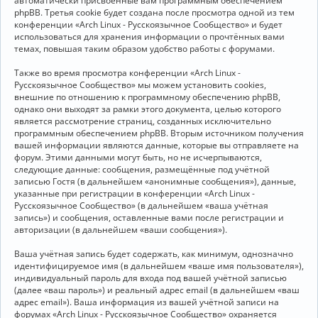
автоматически присвоенные вам программным обеспечением
phpBB. Третья cookie будет создана после просмотра одной из тем
конференции «Arch Linux - Русскоязычное Сообщество» и будет
использоваться для хранения информации о прочтённых вами
темах, повышая таким образом удобство работы с форумами.
Также во время просмотра конференции «Arch Linux -
Русскоязычное Сообщество» мы можем установить cookies,
внешние по отношению к программному обеспечению phpBB,
однако они выходят за рамки этого документа, целью которого
является рассмотрение страниц, созданных исключительно
программным обеспечением phpBB. Вторым источником получения
вашей информации являются данные, которые вы отправляете на
форум. Этими данными могут быть, но не исчерпываются,
следующие данные: сообщения, размещённые под учётной
записью Гостя (в дальнейшем «анонимные сообщения»), данные,
указанные при регистрации в конференции «Arch Linux -
Русскоязычное Сообщество» (в дальнейшем «ваша учётная
запись») и сообщения, оставленные вами после регистрации и
авторизации (в дальнейшем «ваши сообщения»).
Ваша учётная запись будет содержать, как минимум, однозначно
идентифицируемое имя (в дальнейшем «ваше имя пользователя»),
индивидуальный пароль для входа под вашей учётной записью
(далее «ваш пароль») и реальный адрес email (в дальнейшем «ваш
адрес email»). Ваша информация из вашей учётной записи на
форумах «Arch Linux - Русскоязычное Сообщество» охраняется