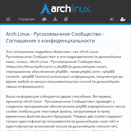
Главная
с
о
аг
о
х
ег
Arch Linux - Русскоязычное Сообщество -
ы
ру
ру
ку
о
и
Соглашение о конфиденциальности
л
м
зк
м
д
ст
Это соглашение подробно объясняет, как «Arch Linux -
к
и
е
р
Русскоязычное Сообщество» и его подразделения (в дальнейшем
«мы», «наш», «Arch Linux - Русскоязычное Сообщество»,
и
н
а
«https://archlinux.by/forum») и phpBB (в дальнейшем «они»,
«программное обеспечение phpBB», «www.phpbb.com», «phpBB
та
ц
Limited», «phpBB Teams») используют информацию, полученную во
ц
и
время любой из ваших пользовательских сессий (в дальнейшем
«ваша информация»).
и
я
Ваша информация собирается двумя способами. Во-первых,
я
просмотр «Arch Linux - Русскоязычное Сообщество» приведёт к
созданию программным обеспечением phpBB определённого числа
cookies (небольшие текстовые файлы, загружаемые в папку
временных файлов вашего браузера). Первые две cookie содержат
только идентификатор пользователя (в дальнейшем «user-id») и
идентификатор анонимной сессии (в дальнейшем «session-id»),