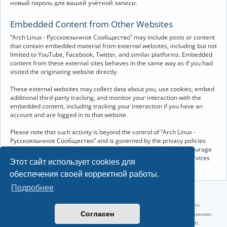
новый пароль для вашей учётной записи.
Embedded Content from Other Websites
“Arch Linux - Русскоязычное Сообщество” may include posts or content
that contain embedded material from external websites, including but not
limited to YouTube, Facebook, Twitter, and similar platforms. Embedded
content from these external sites behaves in the same way as if you had
visited the originating website directly.
These external websites may collect data about you, use cookies, embed
additional third-party tracking, and monitor your interaction with the
embedded content, including tracking your interaction if you have an
account and are logged in to that website.
Please note that such activity is beyond the control of “Arch Linux -
Русскоязычное Сообщество” and is governed by the privacy policies
and terms of service of the respective external websites. We encourage
you to review the privacy and cookie policies of any third-party services
Этот сайт использует cookies для
you interact with through embedded content.
обеспечения своей корректной работы.
Подробнее
©2022-2026, Русскоязычное сообщество Arch Linux.
Linux 6.18.40-1-lts x86_64 GNU/Linux 2026-07-26 08:48:12 |
vps reg.ru
Согласен
Название и логотип Arch Linux ™ являются признанными торговыми марками.
Linux ® — зарегистрированная торговая марка Linus Torvalds и LMI.