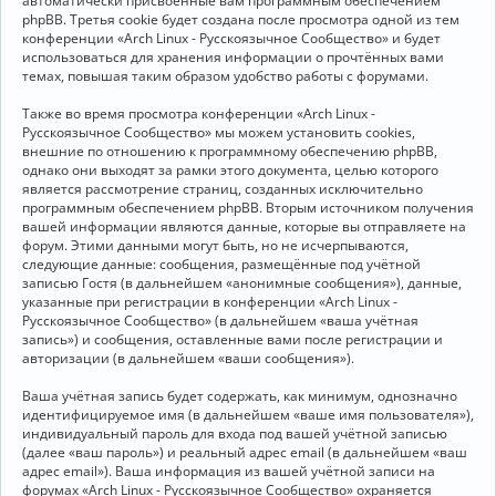
автоматически присвоенные вам программным обеспечением
phpBB. Третья cookie будет создана после просмотра одной из тем
конференции «Arch Linux - Русскоязычное Сообщество» и будет
использоваться для хранения информации о прочтённых вами
темах, повышая таким образом удобство работы с форумами.
Также во время просмотра конференции «Arch Linux -
Русскоязычное Сообщество» мы можем установить cookies,
внешние по отношению к программному обеспечению phpBB,
однако они выходят за рамки этого документа, целью которого
является рассмотрение страниц, созданных исключительно
программным обеспечением phpBB. Вторым источником получения
вашей информации являются данные, которые вы отправляете на
форум. Этими данными могут быть, но не исчерпываются,
следующие данные: сообщения, размещённые под учётной
записью Гостя (в дальнейшем «анонимные сообщения»), данные,
указанные при регистрации в конференции «Arch Linux -
Русскоязычное Сообщество» (в дальнейшем «ваша учётная
запись») и сообщения, оставленные вами после регистрации и
авторизации (в дальнейшем «ваши сообщения»).
Ваша учётная запись будет содержать, как минимум, однозначно
идентифицируемое имя (в дальнейшем «ваше имя пользователя»),
индивидуальный пароль для входа под вашей учётной записью
(далее «ваш пароль») и реальный адрес email (в дальнейшем «ваш
адрес email»). Ваша информация из вашей учётной записи на
форумах «Arch Linux - Русскоязычное Сообщество» охраняется