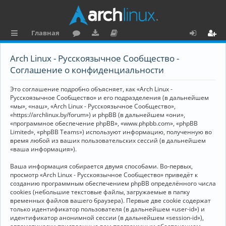
Главная
с
о
аг
о
х
ег
Arch Linux - Русскоязычное Сообщество -
ы
ру
ру
ку
о
и
Соглашение о конфиденциальности
л
м
зк
м
д
ст
Это соглашение подробно объясняет, как «Arch Linux -
к
и
е
р
Русскоязычное Сообщество» и его подразделения (в дальнейшем
«мы», «наш», «Arch Linux - Русскоязычное Сообщество»,
и
н
а
«https://archlinux.by/forum») и phpBB (в дальнейшем «они»,
«программное обеспечение phpBB», «www.phpbb.com», «phpBB
та
ц
Limited», «phpBB Teams») используют информацию, полученную во
ц
и
время любой из ваших пользовательских сессий (в дальнейшем
«ваша информация»).
и
я
Ваша информация собирается двумя способами. Во-первых,
я
просмотр «Arch Linux - Русскоязычное Сообщество» приведёт к
созданию программным обеспечением phpBB определённого числа
cookies (небольшие текстовые файлы, загружаемые в папку
временных файлов вашего браузера). Первые две cookie содержат
только идентификатор пользователя (в дальнейшем «user-id») и
идентификатор анонимной сессии (в дальнейшем «session-id»),