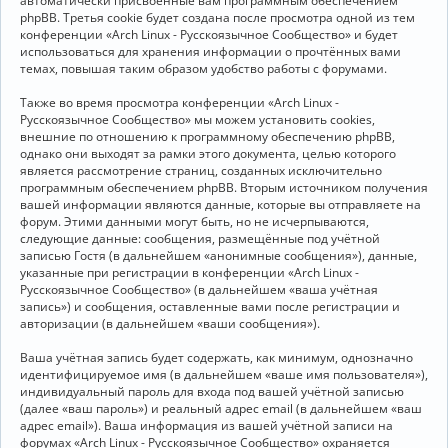
автоматически присвоенные вам программным обеспечением
phpBB. Третья cookie будет создана после просмотра одной из тем
конференции «Arch Linux - Русскоязычное Сообщество» и будет
использоваться для хранения информации о прочтённых вами
темах, повышая таким образом удобство работы с форумами.
Также во время просмотра конференции «Arch Linux -
Русскоязычное Сообщество» мы можем установить cookies,
внешние по отношению к программному обеспечению phpBB,
однако они выходят за рамки этого документа, целью которого
является рассмотрение страниц, созданных исключительно
программным обеспечением phpBB. Вторым источником получения
вашей информации являются данные, которые вы отправляете на
форум. Этими данными могут быть, но не исчерпываются,
следующие данные: сообщения, размещённые под учётной
записью Гостя (в дальнейшем «анонимные сообщения»), данные,
указанные при регистрации в конференции «Arch Linux -
Русскоязычное Сообщество» (в дальнейшем «ваша учётная
запись») и сообщения, оставленные вами после регистрации и
авторизации (в дальнейшем «ваши сообщения»).
Ваша учётная запись будет содержать, как минимум, однозначно
идентифицируемое имя (в дальнейшем «ваше имя пользователя»),
индивидуальный пароль для входа под вашей учётной записью
(далее «ваш пароль») и реальный адрес email (в дальнейшем «ваш
адрес email»). Ваша информация из вашей учётной записи на
форумах «Arch Linux - Русскоязычное Сообщество» охраняется