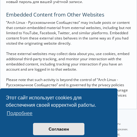
новый пароль для вашей учётной записи.
Embedded Content from Other Websites
“Arch Linux - Русскоязычное Сообщество” may include posts or content
that contain embedded material from external websites, including but not
limited to YouTube, Facebook, Twitter, and similar platforms. Embedded
content from these external sites behaves in the same way as if you had
visited the originating website directly.
These external websites may collect data about you, use cookies, embed
additional third-party tracking, and monitor your interaction with the
embedded content, including tracking your interaction if you have an
account and are logged in to that website.
Please note that such activity is beyond the control of “Arch Linux -
Русскоязычное Сообщество” and is governed by the privacy policies
and terms of service of the respective external websites. We encourage
you to review the privacy and cookie policies of any third-party services
Этот сайт использует cookies для
you interact with through embedded content.
обеспечения своей корректной работы.
Подробнее
©2022-2026, Русскоязычное сообщество Arch Linux.
Linux 6.18.40-1-lts x86_64 GNU/Linux 2026-07-26 08:48:12 |
vps reg.ru
Согласен
Название и логотип Arch Linux ™ являются признанными торговыми марками.
Linux ® — зарегистрированная торговая марка Linus Torvalds и LMI.