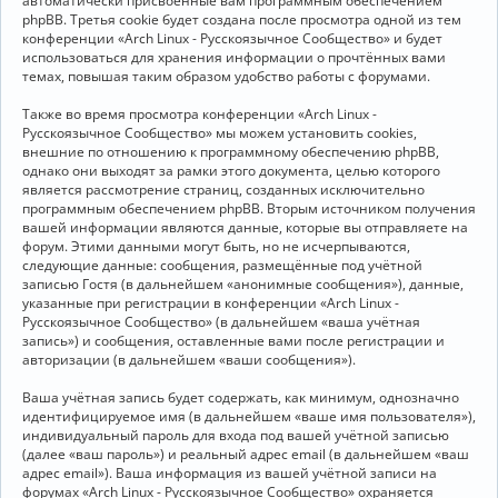
автоматически присвоенные вам программным обеспечением
phpBB. Третья cookie будет создана после просмотра одной из тем
конференции «Arch Linux - Русскоязычное Сообщество» и будет
использоваться для хранения информации о прочтённых вами
темах, повышая таким образом удобство работы с форумами.
Также во время просмотра конференции «Arch Linux -
Русскоязычное Сообщество» мы можем установить cookies,
внешние по отношению к программному обеспечению phpBB,
однако они выходят за рамки этого документа, целью которого
является рассмотрение страниц, созданных исключительно
программным обеспечением phpBB. Вторым источником получения
вашей информации являются данные, которые вы отправляете на
форум. Этими данными могут быть, но не исчерпываются,
следующие данные: сообщения, размещённые под учётной
записью Гостя (в дальнейшем «анонимные сообщения»), данные,
указанные при регистрации в конференции «Arch Linux -
Русскоязычное Сообщество» (в дальнейшем «ваша учётная
запись») и сообщения, оставленные вами после регистрации и
авторизации (в дальнейшем «ваши сообщения»).
Ваша учётная запись будет содержать, как минимум, однозначно
идентифицируемое имя (в дальнейшем «ваше имя пользователя»),
индивидуальный пароль для входа под вашей учётной записью
(далее «ваш пароль») и реальный адрес email (в дальнейшем «ваш
адрес email»). Ваша информация из вашей учётной записи на
форумах «Arch Linux - Русскоязычное Сообщество» охраняется