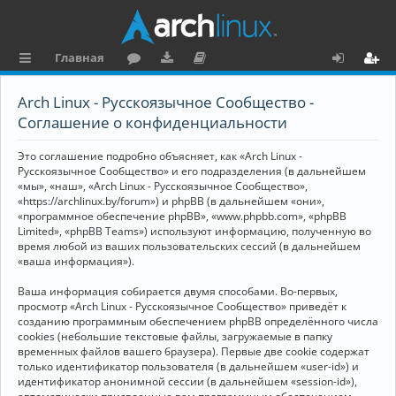
Главная
с
о
аг
о
х
ег
Arch Linux - Русскоязычное Сообщество -
ы
ру
ру
ку
о
и
Соглашение о конфиденциальности
л
м
зк
м
д
ст
Это соглашение подробно объясняет, как «Arch Linux -
к
и
е
р
Русскоязычное Сообщество» и его подразделения (в дальнейшем
«мы», «наш», «Arch Linux - Русскоязычное Сообщество»,
и
н
а
«https://archlinux.by/forum») и phpBB (в дальнейшем «они»,
«программное обеспечение phpBB», «www.phpbb.com», «phpBB
та
ц
Limited», «phpBB Teams») используют информацию, полученную во
ц
и
время любой из ваших пользовательских сессий (в дальнейшем
«ваша информация»).
и
я
Ваша информация собирается двумя способами. Во-первых,
я
просмотр «Arch Linux - Русскоязычное Сообщество» приведёт к
созданию программным обеспечением phpBB определённого числа
cookies (небольшие текстовые файлы, загружаемые в папку
временных файлов вашего браузера). Первые две cookie содержат
только идентификатор пользователя (в дальнейшем «user-id») и
идентификатор анонимной сессии (в дальнейшем «session-id»),