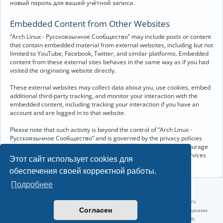
новый пароль для вашей учётной записи.
Embedded Content from Other Websites
“Arch Linux - Русскоязычное Сообщество” may include posts or content
that contain embedded material from external websites, including but not
limited to YouTube, Facebook, Twitter, and similar platforms. Embedded
content from these external sites behaves in the same way as if you had
visited the originating website directly.
These external websites may collect data about you, use cookies, embed
additional third-party tracking, and monitor your interaction with the
embedded content, including tracking your interaction if you have an
account and are logged in to that website.
Please note that such activity is beyond the control of “Arch Linux -
Русскоязычное Сообщество” and is governed by the privacy policies
and terms of service of the respective external websites. We encourage
you to review the privacy and cookie policies of any third-party services
Этот сайт использует cookies для
you interact with through embedded content.
обеспечения своей корректной работы.
Подробнее
©2022-2026, Русскоязычное сообщество Arch Linux.
Linux 6.18.40-1-lts x86_64 GNU/Linux 2026-07-26 08:48:12 |
vps reg.ru
Согласен
Название и логотип Arch Linux ™ являются признанными торговыми марками.
Linux ® — зарегистрированная торговая марка Linus Torvalds и LMI.