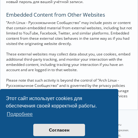
новый пароль для вашей учётной записи.
Embedded Content from Other Websites
“Arch Linux - Русскоязычное Сообщество” may include posts or content
that contain embedded material from external websites, including but not
limited to YouTube, Facebook, Twitter, and similar platforms. Embedded
content from these external sites behaves in the same way as if you had
visited the originating website directly.
These external websites may collect data about you, use cookies, embed
additional third-party tracking, and monitor your interaction with the
embedded content, including tracking your interaction if you have an
account and are logged in to that website.
Please note that such activity is beyond the control of “Arch Linux -
Русскоязычное Сообщество” and is governed by the privacy policies
and terms of service of the respective external websites. We encourage
you to review the privacy and cookie policies of any third-party services
Этот сайт использует cookies для
you interact with through embedded content.
обеспечения своей корректной работы.
Подробнее
©2022-2026, Русскоязычное сообщество Arch Linux.
Linux 6.18.40-1-lts x86_64 GNU/Linux 2026-07-26 08:48:12 |
vps reg.ru
Согласен
Название и логотип Arch Linux ™ являются признанными торговыми марками.
Linux ® — зарегистрированная торговая марка Linus Torvalds и LMI.