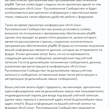
автоматически присвоенные вам программным обеспечением
phpBB. Третья cookie будет создана после просмотра одной из тем
конференции «Arch Linux - Русскоязычное Сообщество» и будет
использоваться для хранения информации о прочтённых вами
темах, повышая таким образом удобство работы с форумами.
Также во время просмотра конференции «Arch Linux -
Русскоязычное Сообщество» мы можем установить cookies,
внешние по отношению к программному обеспечению phpBB,
однако они выходят за рамки этого документа, целью которого
является рассмотрение страниц, созданных исключительно
программным обеспечением phpBB. Вторым источником получения
вашей информации являются данные, которые вы отправляете на
форум. Этими данными могут быть, но не исчерпываются,
следующие данные: сообщения, размещённые под учётной
записью Гостя (в дальнейшем «анонимные сообщения»), данные,
указанные при регистрации в конференции «Arch Linux -
Русскоязычное Сообщество» (в дальнейшем «ваша учётная
запись») и сообщения, оставленные вами после регистрации и
авторизации (в дальнейшем «ваши сообщения»).
Ваша учётная запись будет содержать, как минимум, однозначно
идентифицируемое имя (в дальнейшем «ваше имя пользователя»),
индивидуальный пароль для входа под вашей учётной записью
(далее «ваш пароль») и реальный адрес email (в дальнейшем «ваш
адрес email»). Ваша информация из вашей учётной записи на
форумах «Arch Linux - Русскоязычное Сообщество» охраняется