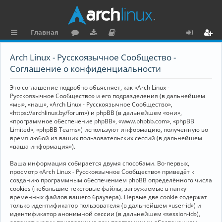
Главная
с
о
аг
о
х
ег
Arch Linux - Русскоязычное Сообщество -
ы
ру
ру
ку
о
и
Соглашение о конфиденциальности
л
м
зк
м
д
ст
Это соглашение подробно объясняет, как «Arch Linux -
к
и
е
р
Русскоязычное Сообщество» и его подразделения (в дальнейшем
«мы», «наш», «Arch Linux - Русскоязычное Сообщество»,
и
н
а
«https://archlinux.by/forum») и phpBB (в дальнейшем «они»,
«программное обеспечение phpBB», «www.phpbb.com», «phpBB
та
ц
Limited», «phpBB Teams») используют информацию, полученную во
ц
и
время любой из ваших пользовательских сессий (в дальнейшем
«ваша информация»).
и
я
Ваша информация собирается двумя способами. Во-первых,
я
просмотр «Arch Linux - Русскоязычное Сообщество» приведёт к
созданию программным обеспечением phpBB определённого числа
cookies (небольшие текстовые файлы, загружаемые в папку
временных файлов вашего браузера). Первые две cookie содержат
только идентификатор пользователя (в дальнейшем «user-id») и
идентификатор анонимной сессии (в дальнейшем «session-id»),