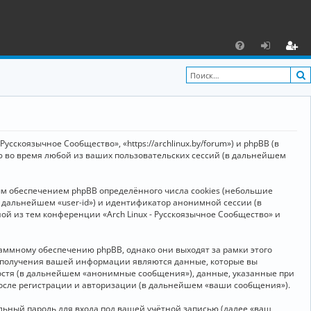
С
F
х
ег
A
о
и
Q
д
ст
р
усскоязычное Сообщество», «https://archlinux.by/forum») и phpBB (в
а
ю во время любой из ваших пользовательских сессий (в дальнейшем
ц
ым обеспечением phpBB определённого числа cookies (небольшие
и
в дальнейшем «user-id») и идентификатор анонимной сессии (в
я
ой из тем конференции «Arch Linux - Русскоязычное Сообщество» и
аммному обеспечению phpBB, однако они выходят за рамки этого
м получения вашей информации являются данные, которые вы
остя (в дальнейшем «анонимные сообщения»), данные, указанные при
после регистрации и авторизации (в дальнейшем «ваши сообщения»).
ьный пароль для входа под вашей учётной записью (далее «ваш