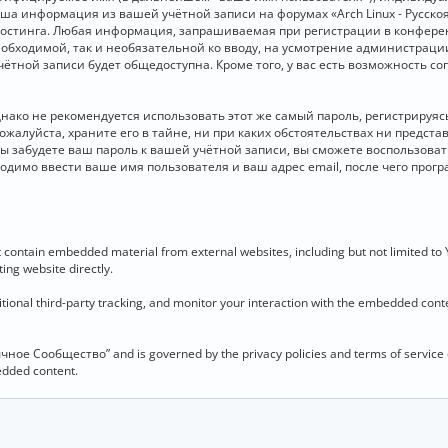
 Ваша информация из вашей учётной записи на форумах «Arch Linux - Рус
стинга. Любая информация, запрашиваемая при регистрации в конференц
необходимой, так и необязательной ко вводу, на усмотрение администраци
чётной записи будет общедоступна. Кроме того, у вас есть возможность с
о не рекомендуется использовать этот же самый пароль, регистрируясь 
ожалуйста, храните его в тайне, ни при каких обстоятельствах ни представ
 вы забудете ваш пароль к вашей учётной записи, вы сможете воспользова
димо ввести ваше имя пользователя и ваш адрес email, после чего прог
contain embedded material from external websites, including but not limited to
ing website directly.
ional third-party tracking, and monitor your interaction with the embedded conten
язычное Сообщество” and is governed by the privacy policies and terms of service
bedded content.