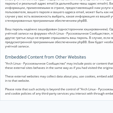
пароль») и реальный адрес email (в дальнейшем «ваш адрес email»).
информации, применяемыми в стране, предоставляющей нам услуги хо
пользователя, вашего пароля и вашего адреса email, может быть как 
случае у вас есть возможность выбрать, какая информация из вашей у
сгенерированных программным обеспечением phpBB.
Ваш пароль надёжно зашифрован (односторонним хэшированием). Однак
учётной записи на форумах «Arch Linux - Русскоязычное Сообщество», п
другое третье лицо не вправе спрашивать ваш пароль. В случае, если
предусмотренной программным обеспечением phpBB. Вам будет необхо
учётной записи.
Embedded Content from Other Websites
“Arch Linux - Русскоязычное Сообщество” may include posts or content that 
these external sites behaves in the same way as if you had visited the originat
These external websites may collect data about you, use cookies, embed addit
in to that website.
Please note that such activity is beyond the control of “Arch Linux - Русско
and cookie policies of any third-party services you interact with through em