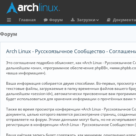
Главная
Форум
Загрузки
Документ
с
Форум
ы
л
Arch Linux - Русскоязычное Сообщество - Соглаше
к
Это соглашение подробно объясняет, как «Arch Linux - Русскоязычное Со
и
дальнейшем «они», «программное обеспечение phpBB», «www.phpbb.co
«ваша информация»).
Ваша информация собирается двумя способами. Во-первых, просмотр «
текстовые файлы, загружаемые в папку временных файлов вашего брау
дальнейшем «session-id»), автоматически присвоенные вам программны
будет использоваться для хранения информации о прочтённых вами т
Также во время просмотра конференции «Arch Linux - Русскоязычное 
документа, целью которого является рассмотрение страниц, создан
отправляете на форум. Этими данными могут быть, но не исчерпываю
регистрации в конференции «Arch Linux - Русскоязычное Сообщество»
Ваша учётная запись будет содержать, как минимум, однозначно иде