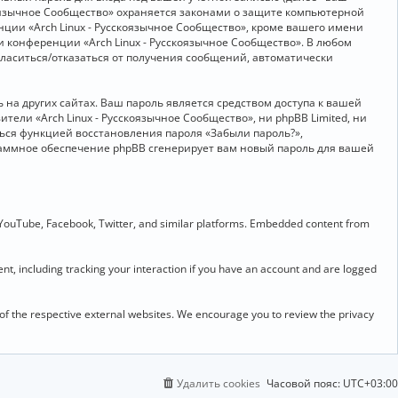
скоязычное Сообщество» охраняется законами о защите компьютерной
ии «Arch Linux - Русскоязычное Сообщество», кроме вашего имени
и конференции «Arch Linux - Русскоязычное Сообщество». В любом
огласиться/отказаться от получения сообщений, автоматически
на других сайтах. Ваш пароль является средством доступа к вашей
ители «Arch Linux - Русскоязычное Сообщество», ни phpBB Limited, ни
ться функцией восстановления пароля «Забыли пароль?»,
раммное обеспечение phpBB сгенерирует вам новый пароль для вашей
 YouTube, Facebook, Twitter, and similar platforms. Embedded content from
t, including tracking your interaction if you have an account and are logged
 of the respective external websites. We encourage you to review the privacy
Удалить cookies
Часовой пояс:
UTC+03:00