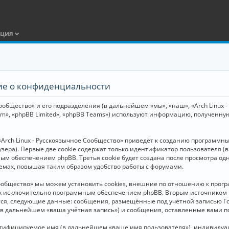
ация
ние о конфиденциальности
общество» и его подразделения (в дальнейшем «мы», «наш», «Arch Linux - Р
m», «phpBB Limited», «phpBB Teams») используют информацию, полученну
Arch Linux - Русскоязычное Сообщество» приведёт к созданию программн
зера). Первые две cookie содержат только идентификатор пользователя (
м обеспечением phpBB. Третья cookie будет создана после просмотра одн
емах, повышая таким образом удобство работы с форумами.
Сообщество» мы можем установить cookies, внешние по отношению к прогр
ных исключительно программным обеспечением phpBB. Вторым источнико
тся, следующие данные: сообщения, размещённые под учётной записью Г
 (в дальнейшем «ваша учётная запись») и сообщения, оставленные вами 
нтифицируемое имя (в дальнейшем «ваше имя пользователя»), индивидуал