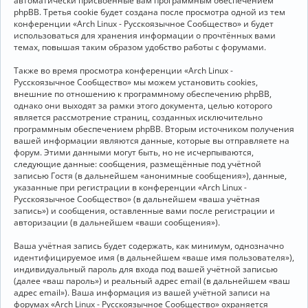
автоматически присвоенные вам программным обеспечением
phpBB. Третья cookie будет создана после просмотра одной из тем
конференции «Arch Linux - Русскоязычное Сообщество» и будет
использоваться для хранения информации о прочтённых вами
темах, повышая таким образом удобство работы с форумами.
Также во время просмотра конференции «Arch Linux -
Русскоязычное Сообщество» мы можем установить cookies,
внешние по отношению к программному обеспечению phpBB,
однако они выходят за рамки этого документа, целью которого
является рассмотрение страниц, созданных исключительно
программным обеспечением phpBB. Вторым источником получения
вашей информации являются данные, которые вы отправляете на
форум. Этими данными могут быть, но не исчерпываются,
следующие данные: сообщения, размещённые под учётной
записью Гостя (в дальнейшем «анонимные сообщения»), данные,
указанные при регистрации в конференции «Arch Linux -
Русскоязычное Сообщество» (в дальнейшем «ваша учётная
запись») и сообщения, оставленные вами после регистрации и
авторизации (в дальнейшем «ваши сообщения»).
Ваша учётная запись будет содержать, как минимум, однозначно
идентифицируемое имя (в дальнейшем «ваше имя пользователя»),
индивидуальный пароль для входа под вашей учётной записью
(далее «ваш пароль») и реальный адрес email (в дальнейшем «ваш
адрес email»). Ваша информация из вашей учётной записи на
форумах «Arch Linux - Русскоязычное Сообщество» охраняется