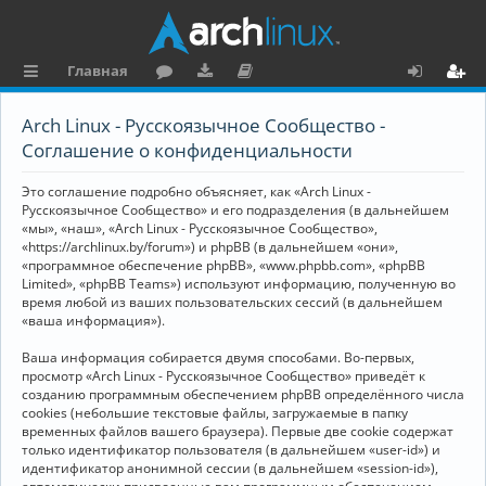
Главная
с
о
аг
о
х
ег
Arch Linux - Русскоязычное Сообщество -
ы
ру
ру
ку
о
и
Соглашение о конфиденциальности
л
м
зк
м
д
ст
Это соглашение подробно объясняет, как «Arch Linux -
к
и
е
р
Русскоязычное Сообщество» и его подразделения (в дальнейшем
«мы», «наш», «Arch Linux - Русскоязычное Сообщество»,
и
н
а
«https://archlinux.by/forum») и phpBB (в дальнейшем «они»,
«программное обеспечение phpBB», «www.phpbb.com», «phpBB
та
ц
Limited», «phpBB Teams») используют информацию, полученную во
ц
и
время любой из ваших пользовательских сессий (в дальнейшем
«ваша информация»).
и
я
Ваша информация собирается двумя способами. Во-первых,
я
просмотр «Arch Linux - Русскоязычное Сообщество» приведёт к
созданию программным обеспечением phpBB определённого числа
cookies (небольшие текстовые файлы, загружаемые в папку
временных файлов вашего браузера). Первые две cookie содержат
только идентификатор пользователя (в дальнейшем «user-id») и
идентификатор анонимной сессии (в дальнейшем «session-id»),