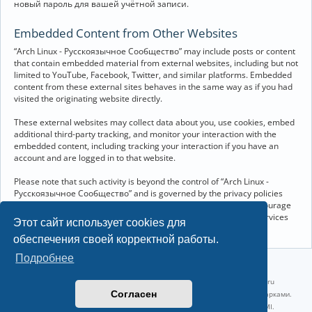
новый пароль для вашей учётной записи.
Embedded Content from Other Websites
“Arch Linux - Русскоязычное Сообщество” may include posts or content
that contain embedded material from external websites, including but not
limited to YouTube, Facebook, Twitter, and similar platforms. Embedded
content from these external sites behaves in the same way as if you had
visited the originating website directly.
These external websites may collect data about you, use cookies, embed
additional third-party tracking, and monitor your interaction with the
embedded content, including tracking your interaction if you have an
account and are logged in to that website.
Please note that such activity is beyond the control of “Arch Linux -
Русскоязычное Сообщество” and is governed by the privacy policies
and terms of service of the respective external websites. We encourage
you to review the privacy and cookie policies of any third-party services
Этот сайт использует cookies для
you interact with through embedded content.
обеспечения своей корректной работы.
Подробнее
©2022-2026, Русскоязычное сообщество Arch Linux.
Linux 6.18.40-1-lts x86_64 GNU/Linux 2026-07-26 08:48:12 |
vps reg.ru
Согласен
Название и логотип Arch Linux ™ являются признанными торговыми марками.
Linux ® — зарегистрированная торговая марка Linus Torvalds и LMI.