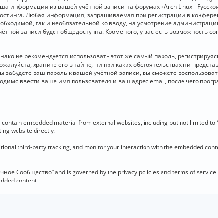
 Ваша информация из вашей учётной записи на форумах «Arch Linux - Рус
стинга. Любая информация, запрашиваемая при регистрации в конференц
необходимой, так и необязательной ко вводу, на усмотрение администраци
чётной записи будет общедоступна. Кроме того, у вас есть возможность с
о не рекомендуется использовать этот же самый пароль, регистрируясь 
ожалуйста, храните его в тайне, ни при каких обстоятельствах ни представ
 вы забудете ваш пароль к вашей учётной записи, вы сможете воспользова
димо ввести ваше имя пользователя и ваш адрес email, после чего прог
contain embedded material from external websites, including but not limited to
ing website directly.
ional third-party tracking, and monitor your interaction with the embedded conten
язычное Сообщество” and is governed by the privacy policies and terms of service
bedded content.