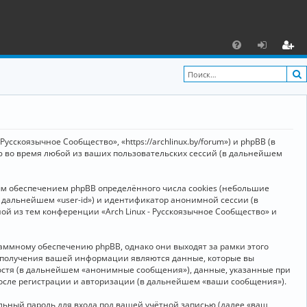
С
F
х
ег
A
о
и
Q
д
ст
р
усскоязычное Сообщество», «https://archlinux.by/forum») и phpBB (в
а
ю во время любой из ваших пользовательских сессий (в дальнейшем
ц
ым обеспечением phpBB определённого числа cookies (небольшие
и
в дальнейшем «user-id») и идентификатор анонимной сессии (в
я
ой из тем конференции «Arch Linux - Русскоязычное Сообщество» и
аммному обеспечению phpBB, однако они выходят за рамки этого
м получения вашей информации являются данные, которые вы
остя (в дальнейшем «анонимные сообщения»), данные, указанные при
после регистрации и авторизации (в дальнейшем «ваши сообщения»).
ьный пароль для входа под вашей учётной записью (далее «ваш