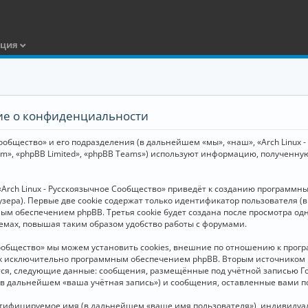
ация
ние о конфиденциальности
общество» и его подразделения (в дальнейшем «мы», «наш», «Arch Linux - Р
m», «phpBB Limited», «phpBB Teams») используют информацию, полученну
Arch Linux - Русскоязычное Сообщество» приведёт к созданию программн
зера). Первые две cookie содержат только идентификатор пользователя (
м обеспечением phpBB. Третья cookie будет создана после просмотра одн
емах, повышая таким образом удобство работы с форумами.
Сообщество» мы можем установить cookies, внешние по отношению к прогр
ных исключительно программным обеспечением phpBB. Вторым источнико
тся, следующие данные: сообщения, размещённые под учётной записью Г
 (в дальнейшем «ваша учётная запись») и сообщения, оставленные вами 
нтифицируемое имя (в дальнейшем «ваше имя пользователя»), индивидуал