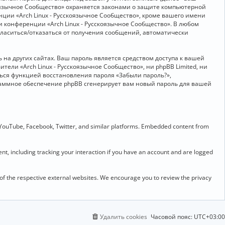
скоязычное Сообщество» охраняется законами о защите компьютерной
ии «Arch Linux - Русскоязычное Сообщество», кроме вашего имени
и конференции «Arch Linux - Русскоязычное Сообщество». В любом
огласиться/отказаться от получения сообщений, автоматически
на других сайтах. Ваш пароль является средством доступа к вашей
ители «Arch Linux - Русскоязычное Сообщество», ни phpBB Limited, ни
ться функцией восстановления пароля «Забыли пароль?»,
раммное обеспечение phpBB сгенерирует вам новый пароль для вашей
 YouTube, Facebook, Twitter, and similar platforms. Embedded content from
t, including tracking your interaction if you have an account and are logged
 of the respective external websites. We encourage you to review the privacy
Удалить cookies
Часовой пояс:
UTC+03:00