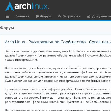
Главная
Форум
Загрузки
Документ
с
Форум
ы
л
Arch Linux - Русскоязычное Сообщество - Соглаше
к
Это соглашение подробно объясняет, как «Arch Linux - Русскоязычное Со
и
дальнейшем «они», «программное обеспечение phpBB», «www.phpbb.co
«ваша информация»).
Ваша информация собирается двумя способами. Во-первых, просмотр «
текстовые файлы, загружаемые в папку временных файлов вашего брау
дальнейшем «session-id»), автоматически присвоенные вам программны
будет использоваться для хранения информации о прочтённых вами т
Также во время просмотра конференции «Arch Linux - Русскоязычное 
документа, целью которого является рассмотрение страниц, создан
отправляете на форум. Этими данными могут быть, но не исчерпываю
регистрации в конференции «Arch Linux - Русскоязычное Сообщество»
Ваша учётная запись будет содержать, как минимум, однозначно иде