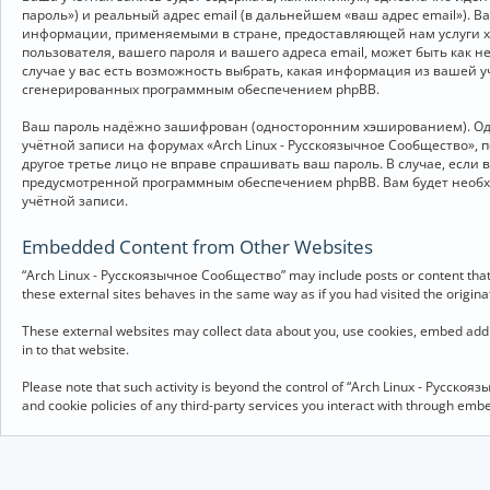
пароль») и реальный адрес email (в дальнейшем «ваш адрес email»).
информации, применяемыми в стране, предоставляющей нам услуги хо
пользователя, вашего пароля и вашего адреса email, может быть как 
случае у вас есть возможность выбрать, какая информация из вашей у
сгенерированных программным обеспечением phpBB.
Ваш пароль надёжно зашифрован (односторонним хэшированием). Однак
учётной записи на форумах «Arch Linux - Русскоязычное Сообщество», п
другое третье лицо не вправе спрашивать ваш пароль. В случае, если
предусмотренной программным обеспечением phpBB. Вам будет необхо
учётной записи.
Embedded Content from Other Websites
“Arch Linux - Русскоязычное Сообщество” may include posts or content that 
these external sites behaves in the same way as if you had visited the originat
These external websites may collect data about you, use cookies, embed addit
in to that website.
Please note that such activity is beyond the control of “Arch Linux - Русско
and cookie policies of any third-party services you interact with through em