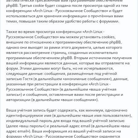
автоматически присвоенные вам программным обеспечением
phpBB. Третья cookie будет создана после просмотра одной из тем
конференции «Arch Linux - Русскоязычное Сообщество» и будет
использоваться для хранения информации о прочтённых вами
темах, повышая таким образом удобство работы с форумами.
Также во время просмотра конференции «Arch Linux -
Русскоязычное Сообщество» мы можем установить cookies,
внешние по отношению к программному обеспечению phpBB,
однако они выходят за рамки этого документа, целью которого
является рассмотрение страниц, созданных исключительно
программным обеспечением phpBB. Вторым источником получения
вашей информации являются данные, которые вы отправляете на
форум. Этими данными могут быть, но не исчерпываются,
следующие данные: сообщения, размещённые под учётной
записью Гостя (в дальнейшем «анонимные сообщения»), данные,
указанные при регистрации в конференции «Arch Linux -
Русскоязычное Сообщество» (в дальнейшем «ваша учётная
запись») и сообщения, оставленные вами после регистрации и
авторизации (в дальнейшем «ваши сообщения»).
Ваша учётная запись будет содержать, как минимум, однозначно
идентифицируемое имя (в дальнейшем «ваше имя пользователя»),
индивидуальный пароль для входа под вашей учётной записью
(далее «ваш пароль») и реальный адрес email (в дальнейшем «ваш
адрес email»). Ваша информация из вашей учётной записи на
форумах «Arch Linux - Русскоязычное Сообщество» охраняется