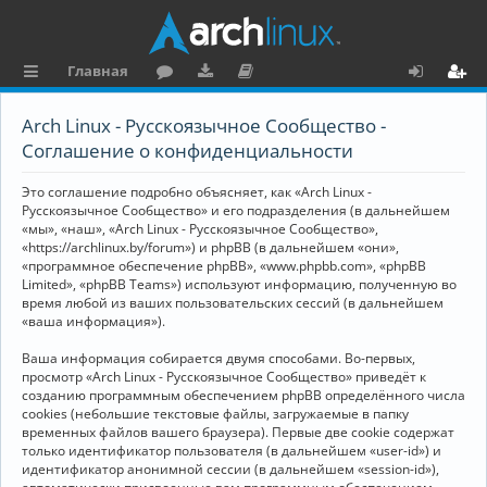
Главная
с
о
аг
о
х
ег
Arch Linux - Русскоязычное Сообщество -
ы
ру
ру
ку
о
и
Соглашение о конфиденциальности
л
м
зк
м
д
ст
Это соглашение подробно объясняет, как «Arch Linux -
к
и
е
р
Русскоязычное Сообщество» и его подразделения (в дальнейшем
«мы», «наш», «Arch Linux - Русскоязычное Сообщество»,
и
н
а
«https://archlinux.by/forum») и phpBB (в дальнейшем «они»,
«программное обеспечение phpBB», «www.phpbb.com», «phpBB
та
ц
Limited», «phpBB Teams») используют информацию, полученную во
ц
и
время любой из ваших пользовательских сессий (в дальнейшем
«ваша информация»).
и
я
Ваша информация собирается двумя способами. Во-первых,
я
просмотр «Arch Linux - Русскоязычное Сообщество» приведёт к
созданию программным обеспечением phpBB определённого числа
cookies (небольшие текстовые файлы, загружаемые в папку
временных файлов вашего браузера). Первые две cookie содержат
только идентификатор пользователя (в дальнейшем «user-id») и
идентификатор анонимной сессии (в дальнейшем «session-id»),