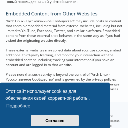
новый пароль для вашей учётной записи.
Embedded Content from Other Websites
“Arch Linux - Русскоязычное Сообщество” may include posts or content
that contain embedded material from external websites, including but not
limited to YouTube, Facebook, Twitter, and similar platforms. Embedded
content from these external sites behaves in the same way as if you had
visited the originating website directly.
These external websites may collect data about you, use cookies, embed
additional third-party tracking, and monitor your interaction with the
embedded content, including tracking your interaction if you have an
account and are logged in to that website.
Please note that such activity is beyond the control of “Arch Linux -
Русскоязычное Сообщество” and is governed by the privacy policies
and terms of service of the respective external websites. We encourage
you to review the privacy and cookie policies of any third-party services
Этот сайт использует cookies для
you interact with through embedded content.
обеспечения своей корректной работы.
Подробнее
©2022-2026, Русскоязычное сообщество Arch Linux.
Linux 6.18.40-1-lts x86_64 GNU/Linux 2026-07-26 08:48:12 |
vps reg.ru
Согласен
Название и логотип Arch Linux ™ являются признанными торговыми марками.
Linux ® — зарегистрированная торговая марка Linus Torvalds и LMI.