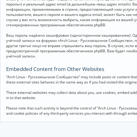
пароль») и реальный адрес email (в дальнейшем «ваш адрес email»).
информации, применяемыми в стране, предоставляющей нам услуги хо
пользователя, вашего пароля и вашего адреса email, может быть как 
случае у вас есть возможность выбрать, какая информация из вашей у
сгенерированных программным обеспечением phpBB.
Ваш пароль надёжно зашифрован (односторонним хэшированием). Однак
учётной записи на форумах «Arch Linux - Русскоязычное Сообщество», п
другое третье лицо не вправе спрашивать ваш пароль. В случае, если
предусмотренной программным обеспечением phpBB. Вам будет необхо
учётной записи.
Embedded Content from Other Websites
“Arch Linux - Русскоязычное Сообщество” may include posts or content that 
these external sites behaves in the same way as if you had visited the originat
These external websites may collect data about you, use cookies, embed addit
in to that website.
Please note that such activity is beyond the control of “Arch Linux - Русско
and cookie policies of any third-party services you interact with through em