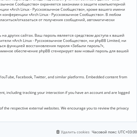
скоязычное Сообщество» охраняется законами о защите компьютерной
ии «Arch Linux - Русскоязычное Сообщество», кроме вашего имени
и конференции «Arch Linux - Русскоязычное Сообщество». В любом
огласиться/отказаться от получения сообщений, автоматически
на других сайтах. Ваш пароль является средством доступа к вашей
ители «Arch Linux - Русскоязычное Сообщество», ни phpBB Limited, ни
ться функцией восстановления пароля «Забыли пароль?»,
раммное обеспечение phpBB сгенерирует вам новый пароль для вашей
 YouTube, Facebook, Twitter, and similar platforms. Embedded content from
t, including tracking your interaction if you have an account and are logged
 of the respective external websites. We encourage you to review the privacy
Удалить cookies
Часовой пояс:
UTC+03:00