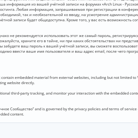
 Ваша информация из вашей учётной записи на форумах «Arch Linux - Рус
стинга. Любая информация, запрашиваемая при регистрации в конференц
необходимой, так и необязательной ко вводу, на усмотрение администраци
чётной записи будет общедоступна. Кроме того, у вас есть возможность с
о не рекомендуется использовать этот же самый пароль, регистрируясь 
ожалуйста, храните его в тайне, ни при каких обстоятельствах ни представ
 вы забудете ваш пароль к вашей учётной записи, вы сможете воспользова
димо ввести ваше имя пользователя и ваш адрес email, после чего прог
contain embedded material from external websites, including but not limited to
ing website directly.
ional third-party tracking, and monitor your interaction with the embedded conten
язычное Сообщество” and is governed by the privacy policies and terms of service
bedded content.