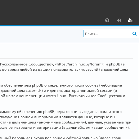
С
F
х
ег
A
о
и
Q
д
ст
р
усскоязычное Сообщество», «https://archlinux.by/forum») и phpBB (в
а
ю во время любой из ваших пользовательских сессий (в дальнейшем
ц
ым обеспечением phpBB определённого числа cookies (небольшие
и
в дальнейшем «user-id») и идентификатор анонимной сессии (в
я
ой из тем конференции «Arch Linux - Русскоязычное Сообщество» и
аммному обеспечению phpBB, однако они выходят за рамки этого
м получения вашей информации являются данные, которые вы
остя (в дальнейшем «анонимные сообщения»), данные, указанные при
после регистрации и авторизации (в дальнейшем «ваши сообщения»).
ьный пароль для входа под вашей учётной записью (далее «ваш