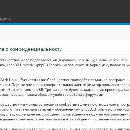
ация
ние о конфиденциальности
общество» и его подразделения (в дальнейшем «мы», «наш», «Arch Linux - Р
m», «phpBB Limited», «phpBB Teams») используют информацию, полученну
Arch Linux - Русскоязычное Сообщество» приведёт к созданию программн
зера). Первые две cookie содержат только идентификатор пользователя (
м обеспечением phpBB. Третья cookie будет создана после просмотра одн
емах, повышая таким образом удобство работы с форумами.
Сообщество» мы можем установить cookies, внешние по отношению к прогр
ных исключительно программным обеспечением phpBB. Вторым источнико
тся, следующие данные: сообщения, размещённые под учётной записью Г
 (в дальнейшем «ваша учётная запись») и сообщения, оставленные вами 
нтифицируемое имя (в дальнейшем «ваше имя пользователя»), индивидуал