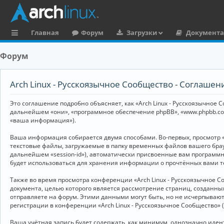
Главная
Форум
Загрузки
Документ
с
Форум
ы
л
Arch Linux - Русскоязычное Сообщество - Соглаше
к
Это соглашение подробно объясняет, как «Arch Linux - Русскоязычное Со
и
дальнейшем «они», «программное обеспечение phpBB», «www.phpbb.co
«ваша информация»).
Ваша информация собирается двумя способами. Во-первых, просмотр «
текстовые файлы, загружаемые в папку временных файлов вашего брау
дальнейшем «session-id»), автоматически присвоенные вам программны
будет использоваться для хранения информации о прочтённых вами т
Также во время просмотра конференции «Arch Linux - Русскоязычное 
документа, целью которого является рассмотрение страниц, создан
отправляете на форум. Этими данными могут быть, но не исчерпываю
регистрации в конференции «Arch Linux - Русскоязычное Сообщество»
Ваша учётная запись будет содержать, как минимум, однозначно иде