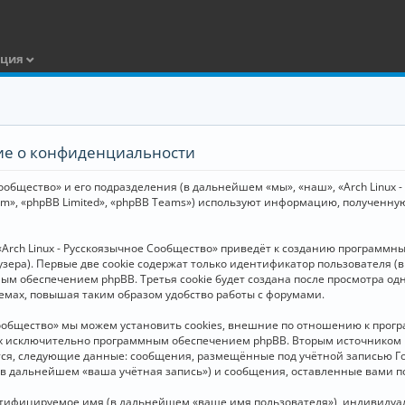
ация
ние о конфиденциальности
общество» и его подразделения (в дальнейшем «мы», «наш», «Arch Linux - Р
m», «phpBB Limited», «phpBB Teams») используют информацию, полученну
Arch Linux - Русскоязычное Сообщество» приведёт к созданию программн
зера). Первые две cookie содержат только идентификатор пользователя (
м обеспечением phpBB. Третья cookie будет создана после просмотра одн
емах, повышая таким образом удобство работы с форумами.
Сообщество» мы можем установить cookies, внешние по отношению к прогр
ных исключительно программным обеспечением phpBB. Вторым источнико
тся, следующие данные: сообщения, размещённые под учётной записью Г
 (в дальнейшем «ваша учётная запись») и сообщения, оставленные вами 
нтифицируемое имя (в дальнейшем «ваше имя пользователя»), индивидуал