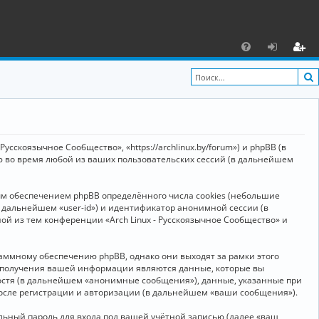
С
F
х
ег
A
о
и
Q
д
ст
р
усскоязычное Сообщество», «https://archlinux.by/forum») и phpBB (в
а
ю во время любой из ваших пользовательских сессий (в дальнейшем
ц
ым обеспечением phpBB определённого числа cookies (небольшие
и
в дальнейшем «user-id») и идентификатор анонимной сессии (в
я
ой из тем конференции «Arch Linux - Русскоязычное Сообщество» и
аммному обеспечению phpBB, однако они выходят за рамки этого
м получения вашей информации являются данные, которые вы
остя (в дальнейшем «анонимные сообщения»), данные, указанные при
после регистрации и авторизации (в дальнейшем «ваши сообщения»).
ьный пароль для входа под вашей учётной записью (далее «ваш