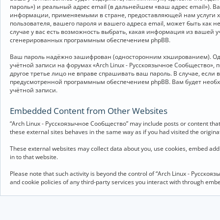
пароль») и реальный адрес email (в дальнейшем «ваш адрес email»).
информации, применяемыми в стране, предоставляющей нам услуги хо
пользователя, вашего пароля и вашего адреса email, может быть как 
случае у вас есть возможность выбрать, какая информация из вашей у
сгенерированных программным обеспечением phpBB.
Ваш пароль надёжно зашифрован (односторонним хэшированием). Однак
учётной записи на форумах «Arch Linux - Русскоязычное Сообщество», п
другое третье лицо не вправе спрашивать ваш пароль. В случае, если
предусмотренной программным обеспечением phpBB. Вам будет необхо
учётной записи.
Embedded Content from Other Websites
“Arch Linux - Русскоязычное Сообщество” may include posts or content that 
these external sites behaves in the same way as if you had visited the originat
These external websites may collect data about you, use cookies, embed addit
in to that website.
Please note that such activity is beyond the control of “Arch Linux - Русско
and cookie policies of any third-party services you interact with through em