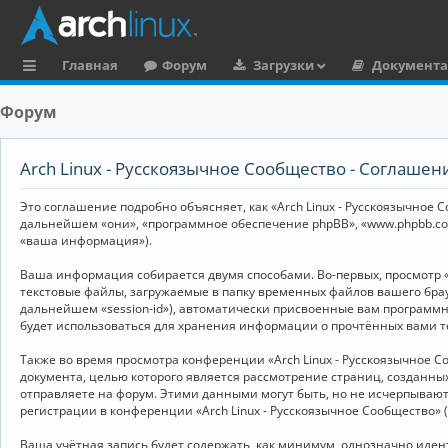
Главная
Форум
Загрузки
Документ
с
Форум
ы
л
Arch Linux - Русскоязычное Сообщество - Соглаше
к
Это соглашение подробно объясняет, как «Arch Linux - Русскоязычное Со
и
дальнейшем «они», «программное обеспечение phpBB», «www.phpbb.co
«ваша информация»).
Ваша информация собирается двумя способами. Во-первых, просмотр «
текстовые файлы, загружаемые в папку временных файлов вашего брау
дальнейшем «session-id»), автоматически присвоенные вам программны
будет использоваться для хранения информации о прочтённых вами т
Также во время просмотра конференции «Arch Linux - Русскоязычное 
документа, целью которого является рассмотрение страниц, создан
отправляете на форум. Этими данными могут быть, но не исчерпываю
регистрации в конференции «Arch Linux - Русскоязычное Сообщество»
Ваша учётная запись будет содержать, как минимум, однозначно иде