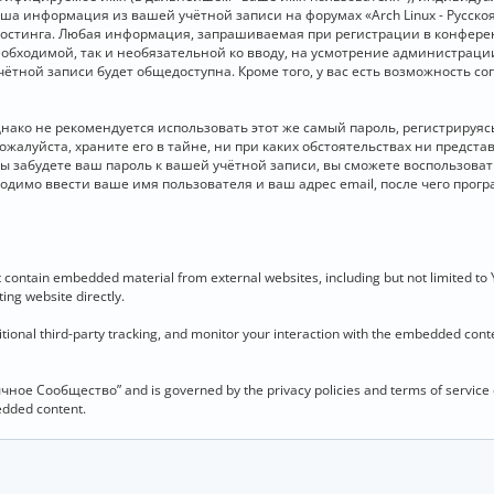
 Ваша информация из вашей учётной записи на форумах «Arch Linux - Рус
стинга. Любая информация, запрашиваемая при регистрации в конференц
необходимой, так и необязательной ко вводу, на усмотрение администраци
чётной записи будет общедоступна. Кроме того, у вас есть возможность с
о не рекомендуется использовать этот же самый пароль, регистрируясь 
ожалуйста, храните его в тайне, ни при каких обстоятельствах ни представ
 вы забудете ваш пароль к вашей учётной записи, вы сможете воспользова
димо ввести ваше имя пользователя и ваш адрес email, после чего прог
contain embedded material from external websites, including but not limited to
ing website directly.
ional third-party tracking, and monitor your interaction with the embedded conten
язычное Сообщество” and is governed by the privacy policies and terms of service
bedded content.