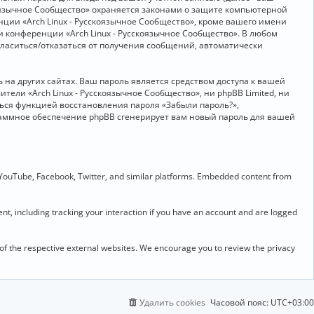
скоязычное Сообщество» охраняется законами о защите компьютерной
ии «Arch Linux - Русскоязычное Сообщество», кроме вашего имени
и конференции «Arch Linux - Русскоязычное Сообщество». В любом
огласиться/отказаться от получения сообщений, автоматически
на других сайтах. Ваш пароль является средством доступа к вашей
ители «Arch Linux - Русскоязычное Сообщество», ни phpBB Limited, ни
ться функцией восстановления пароля «Забыли пароль?»,
раммное обеспечение phpBB сгенерирует вам новый пароль для вашей
 YouTube, Facebook, Twitter, and similar platforms. Embedded content from
t, including tracking your interaction if you have an account and are logged
 of the respective external websites. We encourage you to review the privacy
Удалить cookies
Часовой пояс:
UTC+03:00