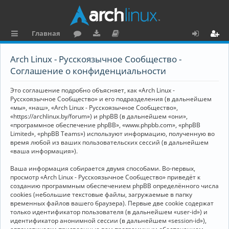
Главная
с
о
аг
о
х
ег
Arch Linux - Русскоязычное Сообщество -
ы
ру
ру
ку
о
и
Соглашение о конфиденциальности
л
м
зк
м
д
ст
Это соглашение подробно объясняет, как «Arch Linux -
к
и
е
р
Русскоязычное Сообщество» и его подразделения (в дальнейшем
«мы», «наш», «Arch Linux - Русскоязычное Сообщество»,
и
н
а
«https://archlinux.by/forum») и phpBB (в дальнейшем «они»,
«программное обеспечение phpBB», «www.phpbb.com», «phpBB
та
ц
Limited», «phpBB Teams») используют информацию, полученную во
ц
и
время любой из ваших пользовательских сессий (в дальнейшем
«ваша информация»).
и
я
Ваша информация собирается двумя способами. Во-первых,
я
просмотр «Arch Linux - Русскоязычное Сообщество» приведёт к
созданию программным обеспечением phpBB определённого числа
cookies (небольшие текстовые файлы, загружаемые в папку
временных файлов вашего браузера). Первые две cookie содержат
только идентификатор пользователя (в дальнейшем «user-id») и
идентификатор анонимной сессии (в дальнейшем «session-id»),