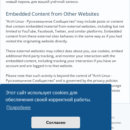
новый пароль для вашей учётной записи.
Embedded Content from Other Websites
“Arch Linux - Русскоязычное Сообщество” may include posts or content
that contain embedded material from external websites, including but not
limited to YouTube, Facebook, Twitter, and similar platforms. Embedded
content from these external sites behaves in the same way as if you had
visited the originating website directly.
These external websites may collect data about you, use cookies, embed
additional third-party tracking, and monitor your interaction with the
embedded content, including tracking your interaction if you have an
account and are logged in to that website.
Please note that such activity is beyond the control of “Arch Linux -
Русскоязычное Сообщество” and is governed by the privacy policies
and terms of service of the respective external websites. We encourage
you to review the privacy and cookie policies of any third-party services
Этот сайт использует cookies для
you interact with through embedded content.
обеспечения своей корректной работы.
Подробнее
©2022-2026, Русскоязычное сообщество Arch Linux.
Linux 6.18.40-1-lts x86_64 GNU/Linux 2026-07-26 08:48:12 |
vps reg.ru
Согласен
Название и логотип Arch Linux ™ являются признанными торговыми марками.
Linux ® — зарегистрированная торговая марка Linus Torvalds и LMI.