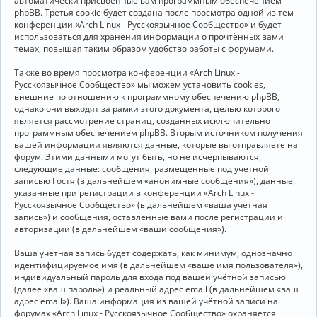
автоматически присвоенные вам программным обеспечением
phpBB. Третья cookie будет создана после просмотра одной из тем
конференции «Arch Linux - Русскоязычное Сообщество» и будет
использоваться для хранения информации о прочтённых вами
темах, повышая таким образом удобство работы с форумами.
Также во время просмотра конференции «Arch Linux -
Русскоязычное Сообщество» мы можем установить cookies,
внешние по отношению к программному обеспечению phpBB,
однако они выходят за рамки этого документа, целью которого
является рассмотрение страниц, созданных исключительно
программным обеспечением phpBB. Вторым источником получения
вашей информации являются данные, которые вы отправляете на
форум. Этими данными могут быть, но не исчерпываются,
следующие данные: сообщения, размещённые под учётной
записью Гостя (в дальнейшем «анонимные сообщения»), данные,
указанные при регистрации в конференции «Arch Linux -
Русскоязычное Сообщество» (в дальнейшем «ваша учётная
запись») и сообщения, оставленные вами после регистрации и
авторизации (в дальнейшем «ваши сообщения»).
Ваша учётная запись будет содержать, как минимум, однозначно
идентифицируемое имя (в дальнейшем «ваше имя пользователя»),
индивидуальный пароль для входа под вашей учётной записью
(далее «ваш пароль») и реальный адрес email (в дальнейшем «ваш
адрес email»). Ваша информация из вашей учётной записи на
форумах «Arch Linux - Русскоязычное Сообщество» охраняется