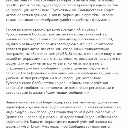
автоматически присвоенные вам программным обеспечением
phpBB. Третья cookie будет создана после просмотра одной из тем
конференции «Arch Linux - Русскоязычное Сообщество» и будет
использоваться для хранения информации о прочтённых вами
темах, повышая таким образом удобство работы с форумами.
Также во время просмотра конференции «Arch Linux -
Русскоязычное Сообщество» мы можем установить cookies,
внешние по отношению к программному обеспечению phpBB,
однако они выходят за рамки этого документа, целью которого
является рассмотрение страниц, созданных исключительно
программным обеспечением phpBB. Вторым источником получения
вашей информации являются данные, которые вы отправляете на
форум. Этими данными могут быть, но не исчерпываются,
следующие данные: сообщения, размещённые под учётной
записью Гостя (в дальнейшем «анонимные сообщения»), данные,
указанные при регистрации в конференции «Arch Linux -
Русскоязычное Сообщество» (в дальнейшем «ваша учётная
запись») и сообщения, оставленные вами после регистрации и
авторизации (в дальнейшем «ваши сообщения»).
Ваша учётная запись будет содержать, как минимум, однозначно
идентифицируемое имя (в дальнейшем «ваше имя пользователя»),
индивидуальный пароль для входа под вашей учётной записью
(далее «ваш пароль») и реальный адрес email (в дальнейшем «ваш
адрес email»). Ваша информация из вашей учётной записи на
форумах «Arch Linux - Русскоязычное Сообщество» охраняется