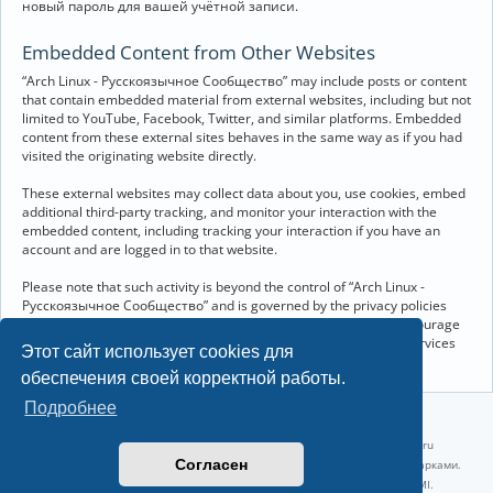
новый пароль для вашей учётной записи.
Embedded Content from Other Websites
“Arch Linux - Русскоязычное Сообщество” may include posts or content
that contain embedded material from external websites, including but not
limited to YouTube, Facebook, Twitter, and similar platforms. Embedded
content from these external sites behaves in the same way as if you had
visited the originating website directly.
These external websites may collect data about you, use cookies, embed
additional third-party tracking, and monitor your interaction with the
embedded content, including tracking your interaction if you have an
account and are logged in to that website.
Please note that such activity is beyond the control of “Arch Linux -
Русскоязычное Сообщество” and is governed by the privacy policies
and terms of service of the respective external websites. We encourage
you to review the privacy and cookie policies of any third-party services
Этот сайт использует cookies для
you interact with through embedded content.
обеспечения своей корректной работы.
Подробнее
©2022-2026, Русскоязычное сообщество Arch Linux.
Linux 6.18.40-1-lts x86_64 GNU/Linux 2026-07-26 08:48:12 |
vps reg.ru
Согласен
Название и логотип Arch Linux ™ являются признанными торговыми марками.
Linux ® — зарегистрированная торговая марка Linus Torvalds и LMI.