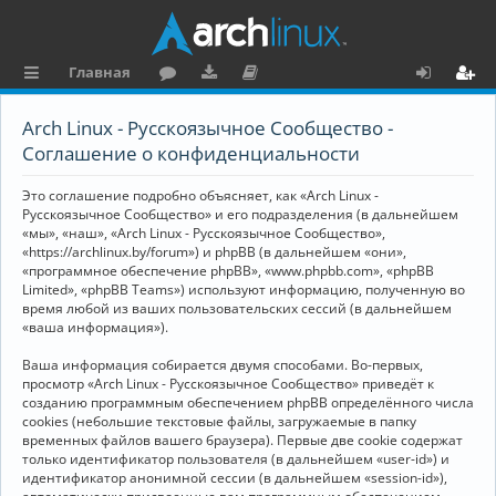
Главная
с
о
аг
о
х
ег
Arch Linux - Русскоязычное Сообщество -
ы
ру
ру
ку
о
и
Соглашение о конфиденциальности
л
м
зк
м
д
ст
Это соглашение подробно объясняет, как «Arch Linux -
к
и
е
р
Русскоязычное Сообщество» и его подразделения (в дальнейшем
«мы», «наш», «Arch Linux - Русскоязычное Сообщество»,
и
н
а
«https://archlinux.by/forum») и phpBB (в дальнейшем «они»,
«программное обеспечение phpBB», «www.phpbb.com», «phpBB
та
ц
Limited», «phpBB Teams») используют информацию, полученную во
ц
и
время любой из ваших пользовательских сессий (в дальнейшем
«ваша информация»).
и
я
Ваша информация собирается двумя способами. Во-первых,
я
просмотр «Arch Linux - Русскоязычное Сообщество» приведёт к
созданию программным обеспечением phpBB определённого числа
cookies (небольшие текстовые файлы, загружаемые в папку
временных файлов вашего браузера). Первые две cookie содержат
только идентификатор пользователя (в дальнейшем «user-id») и
идентификатор анонимной сессии (в дальнейшем «session-id»),