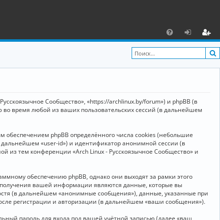
С
F
х
ег
A
о
и
Q
д
ст
р
усскоязычное Сообщество», «https://archlinux.by/forum») и phpBB (в
а
ю во время любой из ваших пользовательских сессий (в дальнейшем
ц
ым обеспечением phpBB определённого числа cookies (небольшие
и
в дальнейшем «user-id») и идентификатор анонимной сессии (в
я
ой из тем конференции «Arch Linux - Русскоязычное Сообщество» и
аммному обеспечению phpBB, однако они выходят за рамки этого
м получения вашей информации являются данные, которые вы
остя (в дальнейшем «анонимные сообщения»), данные, указанные при
после регистрации и авторизации (в дальнейшем «ваши сообщения»).
ьный пароль для входа под вашей учётной записью (далее «ваш