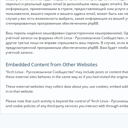
пароль») и реальный адрес email (в дальнейшем «ваш адрес email»).
информации, применяемыми в стране, предоставляющей нам услуги хо
пользователя, вашего пароля и вашего адреса email, может быть как 
случае у вас есть возможность выбрать, какая информация из вашей у
сгенерированных программным обеспечением phpBB.
Ваш пароль надёжно зашифрован (односторонним хэшированием). Однак
учётной записи на форумах «Arch Linux - Русскоязычное Сообщество», п
другое третье лицо не вправе спрашивать ваш пароль. В случае, если
предусмотренной программным обеспечением phpBB. Вам будет необхо
учётной записи.
Embedded Content from Other Websites
“Arch Linux - Русскоязычное Сообщество” may include posts or content that 
these external sites behaves in the same way as if you had visited the originat
These external websites may collect data about you, use cookies, embed addit
in to that website.
Please note that such activity is beyond the control of “Arch Linux - Русско
and cookie policies of any third-party services you interact with through em