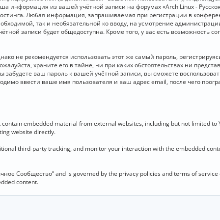
 Ваша информация из вашей учётной записи на форумах «Arch Linux - Рус
стинга. Любая информация, запрашиваемая при регистрации в конференц
необходимой, так и необязательной ко вводу, на усмотрение администраци
чётной записи будет общедоступна. Кроме того, у вас есть возможность с
о не рекомендуется использовать этот же самый пароль, регистрируясь 
ожалуйста, храните его в тайне, ни при каких обстоятельствах ни представ
 вы забудете ваш пароль к вашей учётной записи, вы сможете воспользова
димо ввести ваше имя пользователя и ваш адрес email, после чего прог
contain embedded material from external websites, including but not limited to
ing website directly.
ional third-party tracking, and monitor your interaction with the embedded conten
язычное Сообщество” and is governed by the privacy policies and terms of service
bedded content.