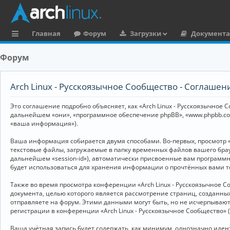
Главная
Форум
Загрузки
Документ
с
Форум
ы
л
Arch Linux - Русскоязычное Сообщество - Соглаше
к
Это соглашение подробно объясняет, как «Arch Linux - Русскоязычное Со
и
дальнейшем «они», «программное обеспечение phpBB», «www.phpbb.co
«ваша информация»).
Ваша информация собирается двумя способами. Во-первых, просмотр «
текстовые файлы, загружаемые в папку временных файлов вашего брау
дальнейшем «session-id»), автоматически присвоенные вам программны
будет использоваться для хранения информации о прочтённых вами т
Также во время просмотра конференции «Arch Linux - Русскоязычное 
документа, целью которого является рассмотрение страниц, создан
отправляете на форум. Этими данными могут быть, но не исчерпываю
регистрации в конференции «Arch Linux - Русскоязычное Сообщество»
Ваша учётная запись будет содержать, как минимум, однозначно иде