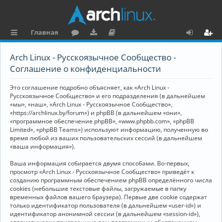
Главная
с
о
аг
о
х
ег
Arch Linux - Русскоязычное Сообщество -
ы
ру
ру
ку
о
и
Соглашение о конфиденциальности
л
м
зк
м
д
ст
Это соглашение подробно объясняет, как «Arch Linux -
к
и
е
р
Русскоязычное Сообщество» и его подразделения (в дальнейшем
«мы», «наш», «Arch Linux - Русскоязычное Сообщество»,
и
н
а
«https://archlinux.by/forum») и phpBB (в дальнейшем «они»,
«программное обеспечение phpBB», «www.phpbb.com», «phpBB
та
ц
Limited», «phpBB Teams») используют информацию, полученную во
ц
и
время любой из ваших пользовательских сессий (в дальнейшем
«ваша информация»).
и
я
Ваша информация собирается двумя способами. Во-первых,
я
просмотр «Arch Linux - Русскоязычное Сообщество» приведёт к
созданию программным обеспечением phpBB определённого числа
cookies (небольшие текстовые файлы, загружаемые в папку
временных файлов вашего браузера). Первые две cookie содержат
только идентификатор пользователя (в дальнейшем «user-id») и
идентификатор анонимной сессии (в дальнейшем «session-id»),