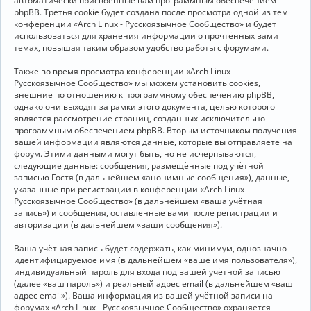
автоматически присвоенные вам программным обеспечением
phpBB. Третья cookie будет создана после просмотра одной из тем
конференции «Arch Linux - Русскоязычное Сообщество» и будет
использоваться для хранения информации о прочтённых вами
темах, повышая таким образом удобство работы с форумами.
Также во время просмотра конференции «Arch Linux -
Русскоязычное Сообщество» мы можем установить cookies,
внешние по отношению к программному обеспечению phpBB,
однако они выходят за рамки этого документа, целью которого
является рассмотрение страниц, созданных исключительно
программным обеспечением phpBB. Вторым источником получения
вашей информации являются данные, которые вы отправляете на
форум. Этими данными могут быть, но не исчерпываются,
следующие данные: сообщения, размещённые под учётной
записью Гостя (в дальнейшем «анонимные сообщения»), данные,
указанные при регистрации в конференции «Arch Linux -
Русскоязычное Сообщество» (в дальнейшем «ваша учётная
запись») и сообщения, оставленные вами после регистрации и
авторизации (в дальнейшем «ваши сообщения»).
Ваша учётная запись будет содержать, как минимум, однозначно
идентифицируемое имя (в дальнейшем «ваше имя пользователя»),
индивидуальный пароль для входа под вашей учётной записью
(далее «ваш пароль») и реальный адрес email (в дальнейшем «ваш
адрес email»). Ваша информация из вашей учётной записи на
форумах «Arch Linux - Русскоязычное Сообщество» охраняется