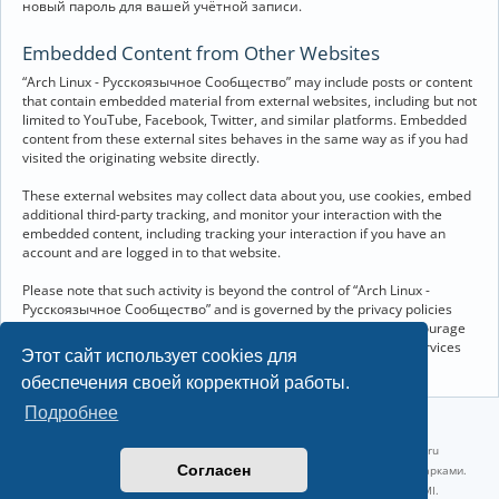
новый пароль для вашей учётной записи.
Embedded Content from Other Websites
“Arch Linux - Русскоязычное Сообщество” may include posts or content
that contain embedded material from external websites, including but not
limited to YouTube, Facebook, Twitter, and similar platforms. Embedded
content from these external sites behaves in the same way as if you had
visited the originating website directly.
These external websites may collect data about you, use cookies, embed
additional third-party tracking, and monitor your interaction with the
embedded content, including tracking your interaction if you have an
account and are logged in to that website.
Please note that such activity is beyond the control of “Arch Linux -
Русскоязычное Сообщество” and is governed by the privacy policies
and terms of service of the respective external websites. We encourage
you to review the privacy and cookie policies of any third-party services
Этот сайт использует cookies для
you interact with through embedded content.
обеспечения своей корректной работы.
Подробнее
©2022-2026, Русскоязычное сообщество Arch Linux.
Linux 6.18.40-1-lts x86_64 GNU/Linux 2026-07-26 08:48:12 |
vps reg.ru
Согласен
Название и логотип Arch Linux ™ являются признанными торговыми марками.
Linux ® — зарегистрированная торговая марка Linus Torvalds и LMI.