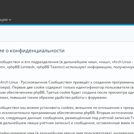
ация
ние о конфиденциальности
общество» и его подразделения (в дальнейшем «мы», «наш», «Arch Linux - Р
m», «phpBB Limited», «phpBB Teams») используют информацию, полученну
Arch Linux - Русскоязычное Сообщество» приведёт к созданию программн
зера). Первые две cookie содержат только идентификатор пользователя (
м обеспечением phpBB. Третья cookie будет создана после просмотра одн
емах, повышая таким образом удобство работы с форумами.
Сообщество» мы можем установить cookies, внешние по отношению к прогр
ных исключительно программным обеспечением phpBB. Вторым источнико
тся, следующие данные: сообщения, размещённые под учётной записью Г
 (в дальнейшем «ваша учётная запись») и сообщения, оставленные вами 
нтифицируемое имя (в дальнейшем «ваше имя пользователя»), индивидуал