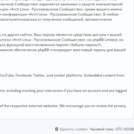
скоязычное Сообщество» охраняется законами о защите компьютерной
ии «Arch Linux - Русскоязычное Сообщество», кроме вашего имени
и конференции «Arch Linux - Русскоязычное Сообщество». В любом
огласиться/отказаться от получения сообщений, автоматически
на других сайтах. Ваш пароль является средством доступа к вашей
ители «Arch Linux - Русскоязычное Сообщество», ни phpBB Limited, ни
ться функцией восстановления пароля «Забыли пароль?»,
раммное обеспечение phpBB сгенерирует вам новый пароль для вашей
 YouTube, Facebook, Twitter, and similar platforms. Embedded content from
t, including tracking your interaction if you have an account and are logged
 of the respective external websites. We encourage you to review the privacy
Удалить cookies
Часовой пояс:
UTC+03:00