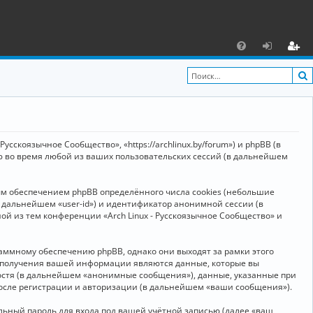
С
F
х
ег
A
о
и
Q
д
ст
р
усскоязычное Сообщество», «https://archlinux.by/forum») и phpBB (в
а
ю во время любой из ваших пользовательских сессий (в дальнейшем
ц
ым обеспечением phpBB определённого числа cookies (небольшие
и
в дальнейшем «user-id») и идентификатор анонимной сессии (в
я
ой из тем конференции «Arch Linux - Русскоязычное Сообщество» и
аммному обеспечению phpBB, однако они выходят за рамки этого
м получения вашей информации являются данные, которые вы
остя (в дальнейшем «анонимные сообщения»), данные, указанные при
после регистрации и авторизации (в дальнейшем «ваши сообщения»).
ьный пароль для входа под вашей учётной записью (далее «ваш