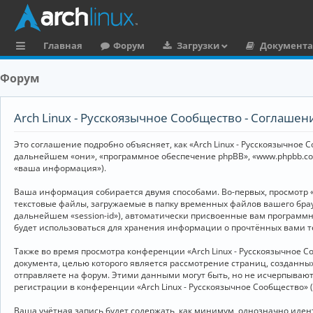
Главная
Форум
Загрузки
Документ
с
Форум
ы
л
Arch Linux - Русскоязычное Сообщество - Соглаше
к
Это соглашение подробно объясняет, как «Arch Linux - Русскоязычное Со
и
дальнейшем «они», «программное обеспечение phpBB», «www.phpbb.co
«ваша информация»).
Ваша информация собирается двумя способами. Во-первых, просмотр «
текстовые файлы, загружаемые в папку временных файлов вашего брау
дальнейшем «session-id»), автоматически присвоенные вам программны
будет использоваться для хранения информации о прочтённых вами т
Также во время просмотра конференции «Arch Linux - Русскоязычное 
документа, целью которого является рассмотрение страниц, создан
отправляете на форум. Этими данными могут быть, но не исчерпываю
регистрации в конференции «Arch Linux - Русскоязычное Сообщество»
Ваша учётная запись будет содержать, как минимум, однозначно иде