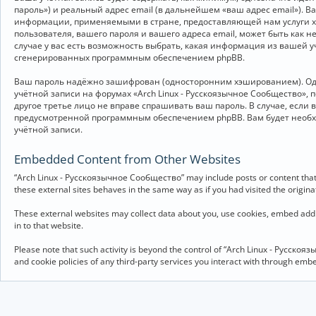
пароль») и реальный адрес email (в дальнейшем «ваш адрес email»).
информации, применяемыми в стране, предоставляющей нам услуги хо
пользователя, вашего пароля и вашего адреса email, может быть как 
случае у вас есть возможность выбрать, какая информация из вашей у
сгенерированных программным обеспечением phpBB.
Ваш пароль надёжно зашифрован (односторонним хэшированием). Однак
учётной записи на форумах «Arch Linux - Русскоязычное Сообщество», п
другое третье лицо не вправе спрашивать ваш пароль. В случае, если
предусмотренной программным обеспечением phpBB. Вам будет необхо
учётной записи.
Embedded Content from Other Websites
“Arch Linux - Русскоязычное Сообщество” may include posts or content that 
these external sites behaves in the same way as if you had visited the originat
These external websites may collect data about you, use cookies, embed addit
in to that website.
Please note that such activity is beyond the control of “Arch Linux - Русско
and cookie policies of any third-party services you interact with through em