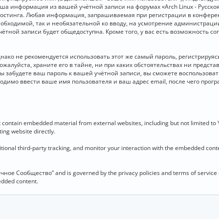
 Ваша информация из вашей учётной записи на форумах «Arch Linux - Рус
стинга. Любая информация, запрашиваемая при регистрации в конференц
необходимой, так и необязательной ко вводу, на усмотрение администраци
чётной записи будет общедоступна. Кроме того, у вас есть возможность с
о не рекомендуется использовать этот же самый пароль, регистрируясь 
ожалуйста, храните его в тайне, ни при каких обстоятельствах ни представ
 вы забудете ваш пароль к вашей учётной записи, вы сможете воспользова
димо ввести ваше имя пользователя и ваш адрес email, после чего прог
contain embedded material from external websites, including but not limited to
ing website directly.
ional third-party tracking, and monitor your interaction with the embedded conten
язычное Сообщество” and is governed by the privacy policies and terms of service
bedded content.