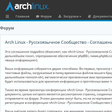
Главная
Форум
Загрузки
Документ
с
Форум
ы
л
Arch Linux - Русскоязычное Сообщество - Соглаше
к
Это соглашение подробно объясняет, как «Arch Linux - Русскоязычное Со
и
дальнейшем «они», «программное обеспечение phpBB», «www.phpbb.co
«ваша информация»).
Ваша информация собирается двумя способами. Во-первых, просмотр «
текстовые файлы, загружаемые в папку временных файлов вашего брау
дальнейшем «session-id»), автоматически присвоенные вам программны
будет использоваться для хранения информации о прочтённых вами т
Также во время просмотра конференции «Arch Linux - Русскоязычное 
документа, целью которого является рассмотрение страниц, создан
отправляете на форум. Этими данными могут быть, но не исчерпываю
регистрации в конференции «Arch Linux - Русскоязычное Сообщество»
Ваша учётная запись будет содержать, как минимум, однозначно иде