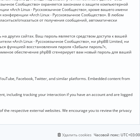
скоязычное Сообщество» охраняется законами о защите компьютерной
ии «Arch Linux - Русскоязычное Сообщество», кроме вашего имени
и конференции «Arch Linux - Русскоязычное Сообщество». В любом
огласиться/отказаться от получения сообщений, автоматически
на других сайтах. Ваш пароль является средством доступа к вашей
ители «Arch Linux - Русскоязычное Сообщество», ни phpBB Limited, ни
ться функцией восстановления пароля «Забыли пароль?»,
раммное обеспечение phpBB сгенерирует вам новый пароль для вашей
 YouTube, Facebook, Twitter, and similar platforms. Embedded content from
t, including tracking your interaction if you have an account and are logged
 of the respective external websites. We encourage you to review the privacy
Удалить cookies
Часовой пояс:
UTC+03:00