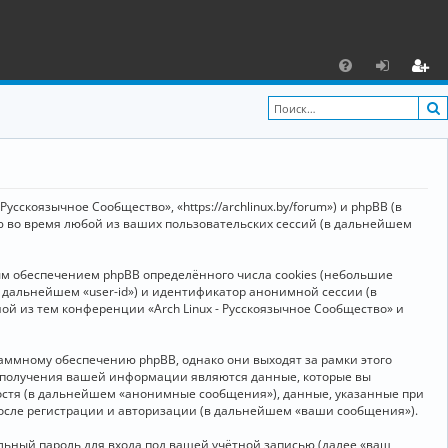
С
F
х
ег
A
о
и
Q
д
ст
р
усскоязычное Сообщество», «https://archlinux.by/forum») и phpBB (в
а
ю во время любой из ваших пользовательских сессий (в дальнейшем
ц
ым обеспечением phpBB определённого числа cookies (небольшие
и
в дальнейшем «user-id») и идентификатор анонимной сессии (в
я
ой из тем конференции «Arch Linux - Русскоязычное Сообщество» и
аммному обеспечению phpBB, однако они выходят за рамки этого
м получения вашей информации являются данные, которые вы
остя (в дальнейшем «анонимные сообщения»), данные, указанные при
после регистрации и авторизации (в дальнейшем «ваши сообщения»).
ьный пароль для входа под вашей учётной записью (далее «ваш