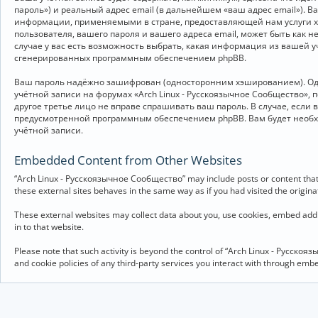
пароль») и реальный адрес email (в дальнейшем «ваш адрес email»).
информации, применяемыми в стране, предоставляющей нам услуги хо
пользователя, вашего пароля и вашего адреса email, может быть как 
случае у вас есть возможность выбрать, какая информация из вашей у
сгенерированных программным обеспечением phpBB.
Ваш пароль надёжно зашифрован (односторонним хэшированием). Однак
учётной записи на форумах «Arch Linux - Русскоязычное Сообщество», п
другое третье лицо не вправе спрашивать ваш пароль. В случае, если
предусмотренной программным обеспечением phpBB. Вам будет необхо
учётной записи.
Embedded Content from Other Websites
“Arch Linux - Русскоязычное Сообщество” may include posts or content that 
these external sites behaves in the same way as if you had visited the originat
These external websites may collect data about you, use cookies, embed addit
in to that website.
Please note that such activity is beyond the control of “Arch Linux - Русско
and cookie policies of any third-party services you interact with through em