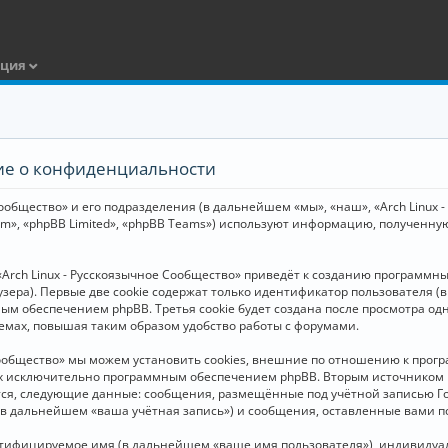
ация
ние о конфиденциальности
общество» и его подразделения (в дальнейшем «мы», «наш», «Arch Linux - Р
m», «phpBB Limited», «phpBB Teams») используют информацию, полученну
Arch Linux - Русскоязычное Сообщество» приведёт к созданию программн
зера). Первые две cookie содержат только идентификатор пользователя (
м обеспечением phpBB. Третья cookie будет создана после просмотра одн
емах, повышая таким образом удобство работы с форумами.
Сообщество» мы можем установить cookies, внешние по отношению к прогр
ных исключительно программным обеспечением phpBB. Вторым источнико
тся, следующие данные: сообщения, размещённые под учётной записью Г
 (в дальнейшем «ваша учётная запись») и сообщения, оставленные вами 
нтифицируемое имя (в дальнейшем «ваше имя пользователя»), индивидуал