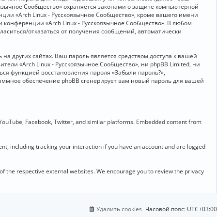
скоязычное Сообщество» охраняется законами о защите компьютерной
ии «Arch Linux - Русскоязычное Сообщество», кроме вашего имени
и конференции «Arch Linux - Русскоязычное Сообщество». В любом
огласиться/отказаться от получения сообщений, автоматически
на других сайтах. Ваш пароль является средством доступа к вашей
ители «Arch Linux - Русскоязычное Сообщество», ни phpBB Limited, ни
ться функцией восстановления пароля «Забыли пароль?»,
раммное обеспечение phpBB сгенерирует вам новый пароль для вашей
 YouTube, Facebook, Twitter, and similar platforms. Embedded content from
t, including tracking your interaction if you have an account and are logged
 of the respective external websites. We encourage you to review the privacy
Удалить cookies
Часовой пояс:
UTC+03:00