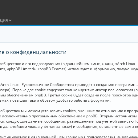
ация
ние о конфиденциальности
общество» и его подразделения (в дальнейшем «мы», «наш», «Arch Linux - Р
m», «phpBB Limited», «phpBB Teams») используют информацию, полученну
Arch Linux - Русскоязычное Сообщество» приведёт к созданию программн
зера). Первые две cookie содержат только идентификатор пользователя (
м обеспечением phpBB. Третья cookie будет создана после просмотра одн
емах, повышая таким образом удобство работы с форумами.
Сообщество» мы можем установить cookies, внешние по отношению к прогр
ных исключительно программным обеспечением phpBB. Вторым источнико
тся, следующие данные: сообщения, размещённые под учётной записью Г
 (в дальнейшем «ваша учётная запись») и сообщения, оставленные вами 
нтифицируемое имя (в дальнейшем «ваше имя пользователя»), индивидуал