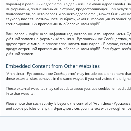
пароль») и реальный адрес email (в дальнейшем «ваш адрес email»).
информации, применяемыми в стране, предоставляющей нам услуги хо
пользователя, вашего пароля и вашего адреса email, может быть как 
случае у вас есть возможность выбрать, какая информация из вашей у
сгенерированных программным обеспечением phpBB.
Ваш пароль надёжно зашифрован (односторонним хэшированием). Однак
учётной записи на форумах «Arch Linux - Русскоязычное Сообщество», п
другое третье лицо не вправе спрашивать ваш пароль. В случае, если
предусмотренной программным обеспечением phpBB. Вам будет необхо
учётной записи.
Embedded Content from Other Websites
“Arch Linux - Русскоязычное Сообщество” may include posts or content that 
these external sites behaves in the same way as if you had visited the originat
These external websites may collect data about you, use cookies, embed addit
in to that website.
Please note that such activity is beyond the control of “Arch Linux - Русско
and cookie policies of any third-party services you interact with through em