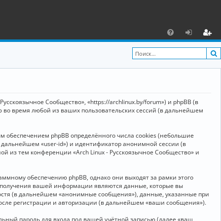
С
F
х
ег
A
о
и
Q
д
ст
р
усскоязычное Сообщество», «https://archlinux.by/forum») и phpBB (в
а
ю во время любой из ваших пользовательских сессий (в дальнейшем
ц
ым обеспечением phpBB определённого числа cookies (небольшие
и
в дальнейшем «user-id») и идентификатор анонимной сессии (в
я
ой из тем конференции «Arch Linux - Русскоязычное Сообщество» и
аммному обеспечению phpBB, однако они выходят за рамки этого
м получения вашей информации являются данные, которые вы
остя (в дальнейшем «анонимные сообщения»), данные, указанные при
после регистрации и авторизации (в дальнейшем «ваши сообщения»).
ьный пароль для входа под вашей учётной записью (далее «ваш