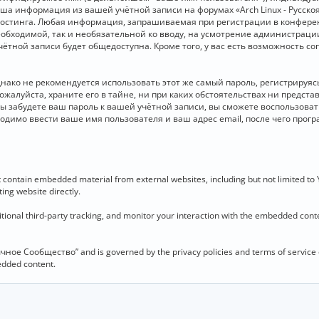
 Ваша информация из вашей учётной записи на форумах «Arch Linux - Рус
стинга. Любая информация, запрашиваемая при регистрации в конференц
необходимой, так и необязательной ко вводу, на усмотрение администраци
чётной записи будет общедоступна. Кроме того, у вас есть возможность с
о не рекомендуется использовать этот же самый пароль, регистрируясь 
ожалуйста, храните его в тайне, ни при каких обстоятельствах ни представ
 вы забудете ваш пароль к вашей учётной записи, вы сможете воспользова
димо ввести ваше имя пользователя и ваш адрес email, после чего прог
contain embedded material from external websites, including but not limited to
ing website directly.
ional third-party tracking, and monitor your interaction with the embedded conten
язычное Сообщество” and is governed by the privacy policies and terms of service
bedded content.