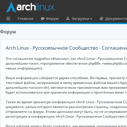
Главная
Форум
Загрузки
Документ
с
Форум
ы
л
Arch Linux - Русскоязычное Сообщество - Соглаше
к
Это соглашение подробно объясняет, как «Arch Linux - Русскоязычное Со
и
дальнейшем «они», «программное обеспечение phpBB», «www.phpbb.co
«ваша информация»).
Ваша информация собирается двумя способами. Во-первых, просмотр «
текстовые файлы, загружаемые в папку временных файлов вашего брау
дальнейшем «session-id»), автоматически присвоенные вам программны
будет использоваться для хранения информации о прочтённых вами т
Также во время просмотра конференции «Arch Linux - Русскоязычное 
документа, целью которого является рассмотрение страниц, создан
отправляете на форум. Этими данными могут быть, но не исчерпываю
регистрации в конференции «Arch Linux - Русскоязычное Сообщество»
Ваша учётная запись будет содержать, как минимум, однозначно иде