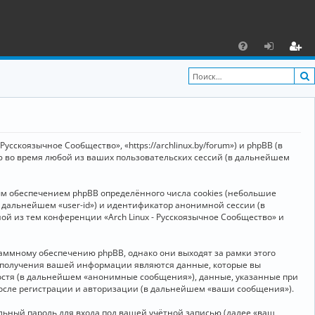
С
F
х
ег
A
о
и
Q
д
ст
р
усскоязычное Сообщество», «https://archlinux.by/forum») и phpBB (в
а
ю во время любой из ваших пользовательских сессий (в дальнейшем
ц
ым обеспечением phpBB определённого числа cookies (небольшие
и
в дальнейшем «user-id») и идентификатор анонимной сессии (в
я
ой из тем конференции «Arch Linux - Русскоязычное Сообщество» и
аммному обеспечению phpBB, однако они выходят за рамки этого
м получения вашей информации являются данные, которые вы
остя (в дальнейшем «анонимные сообщения»), данные, указанные при
после регистрации и авторизации (в дальнейшем «ваши сообщения»).
ьный пароль для входа под вашей учётной записью (далее «ваш