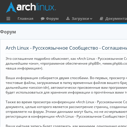
Главная
Форум
Загрузки
Документ
с
Форум
ы
л
Arch Linux - Русскоязычное Сообщество - Соглаше
к
Это соглашение подробно объясняет, как «Arch Linux - Русскоязычное Со
и
дальнейшем «они», «программное обеспечение phpBB», «www.phpbb.co
«ваша информация»).
Ваша информация собирается двумя способами. Во-первых, просмотр «
текстовые файлы, загружаемые в папку временных файлов вашего брау
дальнейшем «session-id»), автоматически присвоенные вам программны
будет использоваться для хранения информации о прочтённых вами т
Также во время просмотра конференции «Arch Linux - Русскоязычное 
документа, целью которого является рассмотрение страниц, создан
отправляете на форум. Этими данными могут быть, но не исчерпываю
регистрации в конференции «Arch Linux - Русскоязычное Сообщество»
Ваша учётная запись будет содержать, как минимум, однозначно иде