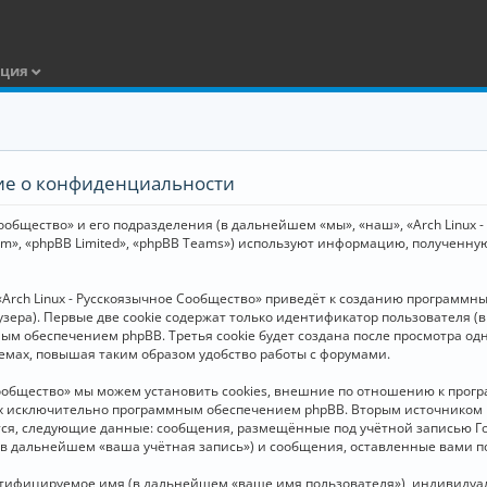
ация
ние о конфиденциальности
общество» и его подразделения (в дальнейшем «мы», «наш», «Arch Linux - Р
m», «phpBB Limited», «phpBB Teams») используют информацию, полученну
Arch Linux - Русскоязычное Сообщество» приведёт к созданию программн
зера). Первые две cookie содержат только идентификатор пользователя (
м обеспечением phpBB. Третья cookie будет создана после просмотра одн
емах, повышая таким образом удобство работы с форумами.
Сообщество» мы можем установить cookies, внешние по отношению к прогр
ных исключительно программным обеспечением phpBB. Вторым источнико
тся, следующие данные: сообщения, размещённые под учётной записью Г
 (в дальнейшем «ваша учётная запись») и сообщения, оставленные вами 
нтифицируемое имя (в дальнейшем «ваше имя пользователя»), индивидуал