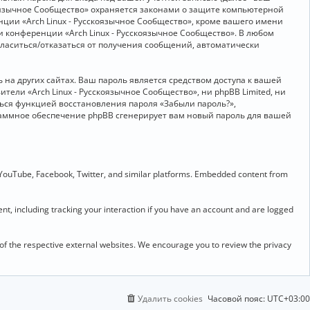
скоязычное Сообщество» охраняется законами о защите компьютерной
ии «Arch Linux - Русскоязычное Сообщество», кроме вашего имени
и конференции «Arch Linux - Русскоязычное Сообщество». В любом
огласиться/отказаться от получения сообщений, автоматически
на других сайтах. Ваш пароль является средством доступа к вашей
ители «Arch Linux - Русскоязычное Сообщество», ни phpBB Limited, ни
ться функцией восстановления пароля «Забыли пароль?»,
раммное обеспечение phpBB сгенерирует вам новый пароль для вашей
 YouTube, Facebook, Twitter, and similar platforms. Embedded content from
t, including tracking your interaction if you have an account and are logged
 of the respective external websites. We encourage you to review the privacy
Удалить cookies
Часовой пояс:
UTC+03:00