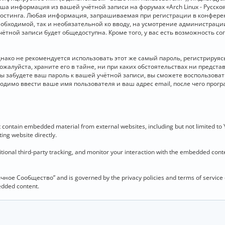
 Ваша информация из вашей учётной записи на форумах «Arch Linux - Рус
стинга. Любая информация, запрашиваемая при регистрации в конференц
необходимой, так и необязательной ко вводу, на усмотрение администраци
чётной записи будет общедоступна. Кроме того, у вас есть возможность с
о не рекомендуется использовать этот же самый пароль, регистрируясь 
ожалуйста, храните его в тайне, ни при каких обстоятельствах ни представ
 вы забудете ваш пароль к вашей учётной записи, вы сможете воспользова
димо ввести ваше имя пользователя и ваш адрес email, после чего прог
contain embedded material from external websites, including but not limited to
ing website directly.
ional third-party tracking, and monitor your interaction with the embedded conten
язычное Сообщество” and is governed by the privacy policies and terms of service
bedded content.