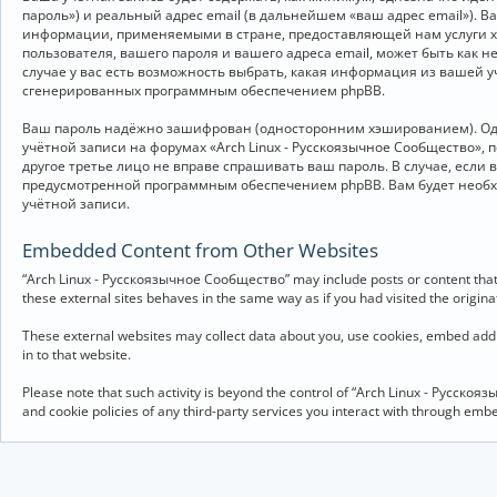
пароль») и реальный адрес email (в дальнейшем «ваш адрес email»).
информации, применяемыми в стране, предоставляющей нам услуги хо
пользователя, вашего пароля и вашего адреса email, может быть как 
случае у вас есть возможность выбрать, какая информация из вашей у
сгенерированных программным обеспечением phpBB.
Ваш пароль надёжно зашифрован (односторонним хэшированием). Однак
учётной записи на форумах «Arch Linux - Русскоязычное Сообщество», п
другое третье лицо не вправе спрашивать ваш пароль. В случае, если
предусмотренной программным обеспечением phpBB. Вам будет необхо
учётной записи.
Embedded Content from Other Websites
“Arch Linux - Русскоязычное Сообщество” may include posts or content that 
these external sites behaves in the same way as if you had visited the originat
These external websites may collect data about you, use cookies, embed addit
in to that website.
Please note that such activity is beyond the control of “Arch Linux - Русско
and cookie policies of any third-party services you interact with through em