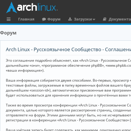
Главная
Форум
Загрузки
Документ
с
Форум
ы
л
Arch Linux - Русскоязычное Сообщество - Соглаше
к
Это соглашение подробно объясняет, как «Arch Linux - Русскоязычное Со
и
дальнейшем «они», «программное обеспечение phpBB», «www.phpbb.co
«ваша информация»).
Ваша информация собирается двумя способами. Во-первых, просмотр «
текстовые файлы, загружаемые в папку временных файлов вашего брау
дальнейшем «session-id»), автоматически присвоенные вам программны
будет использоваться для хранения информации о прочтённых вами т
Также во время просмотра конференции «Arch Linux - Русскоязычное 
документа, целью которого является рассмотрение страниц, создан
отправляете на форум. Этими данными могут быть, но не исчерпываю
регистрации в конференции «Arch Linux - Русскоязычное Сообщество»
Ваша учётная запись будет содержать, как минимум, однозначно иде