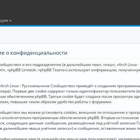
ация
ние о конфиденциальности
общество» и его подразделения (в дальнейшем «мы», «наш», «Arch Linux - Р
m», «phpBB Limited», «phpBB Teams») используют информацию, полученну
Arch Linux - Русскоязычное Сообщество» приведёт к созданию программн
зера). Первые две cookie содержат только идентификатор пользователя (
м обеспечением phpBB. Третья cookie будет создана после просмотра одн
емах, повышая таким образом удобство работы с форумами.
Сообщество» мы можем установить cookies, внешние по отношению к прогр
ных исключительно программным обеспечением phpBB. Вторым источнико
тся, следующие данные: сообщения, размещённые под учётной записью Г
 (в дальнейшем «ваша учётная запись») и сообщения, оставленные вами 
нтифицируемое имя (в дальнейшем «ваше имя пользователя»), индивидуал