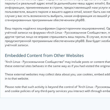
пароль») и реальный адрес email (в дальнейшем «ваш адрес email»).
информации, применяемыми в стране, предоставляющей нам услуги хо
пользователя, вашего пароля и вашего адреса email, может быть как 
случае у вас есть возможность выбрать, какая информация из вашей у
сгенерированных программным обеспечением phpBB.
Ваш пароль надёжно зашифрован (односторонним хэшированием). Однак
учётной записи на форумах «Arch Linux - Русскоязычное Сообщество», п
другое третье лицо не вправе спрашивать ваш пароль. В случае, если
предусмотренной программным обеспечением phpBB. Вам будет необхо
учётной записи.
Embedded Content from Other Websites
“Arch Linux - Русскоязычное Сообщество” may include posts or content that 
these external sites behaves in the same way as if you had visited the originat
These external websites may collect data about you, use cookies, embed addit
in to that website.
Please note that such activity is beyond the control of “Arch Linux - Русско
and cookie policies of any third-party services you interact with through em