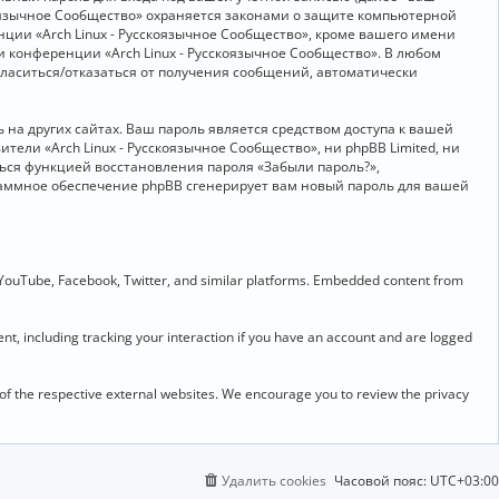
скоязычное Сообщество» охраняется законами о защите компьютерной
ии «Arch Linux - Русскоязычное Сообщество», кроме вашего имени
и конференции «Arch Linux - Русскоязычное Сообщество». В любом
огласиться/отказаться от получения сообщений, автоматически
на других сайтах. Ваш пароль является средством доступа к вашей
ители «Arch Linux - Русскоязычное Сообщество», ни phpBB Limited, ни
ться функцией восстановления пароля «Забыли пароль?»,
раммное обеспечение phpBB сгенерирует вам новый пароль для вашей
 YouTube, Facebook, Twitter, and similar platforms. Embedded content from
t, including tracking your interaction if you have an account and are logged
 of the respective external websites. We encourage you to review the privacy
Удалить cookies
Часовой пояс:
UTC+03:00