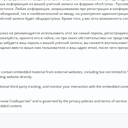
 Ваша информация из вашей учётной записи на форумах «Arch Linux - Рус
стинга. Любая информация, запрашиваемая при регистрации в конференц
необходимой, так и необязательной ко вводу, на усмотрение администраци
чётной записи будет общедоступна. Кроме того, у вас есть возможность с
о не рекомендуется использовать этот же самый пароль, регистрируясь 
ожалуйста, храните его в тайне, ни при каких обстоятельствах ни представ
 вы забудете ваш пароль к вашей учётной записи, вы сможете воспользова
димо ввести ваше имя пользователя и ваш адрес email, после чего прог
contain embedded material from external websites, including but not limited to
ing website directly.
ional third-party tracking, and monitor your interaction with the embedded conten
язычное Сообщество” and is governed by the privacy policies and terms of service
bedded content.