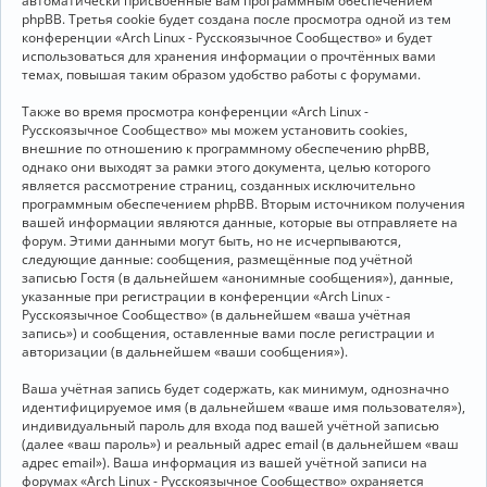
автоматически присвоенные вам программным обеспечением
phpBB. Третья cookie будет создана после просмотра одной из тем
конференции «Arch Linux - Русскоязычное Сообщество» и будет
использоваться для хранения информации о прочтённых вами
темах, повышая таким образом удобство работы с форумами.
Также во время просмотра конференции «Arch Linux -
Русскоязычное Сообщество» мы можем установить cookies,
внешние по отношению к программному обеспечению phpBB,
однако они выходят за рамки этого документа, целью которого
является рассмотрение страниц, созданных исключительно
программным обеспечением phpBB. Вторым источником получения
вашей информации являются данные, которые вы отправляете на
форум. Этими данными могут быть, но не исчерпываются,
следующие данные: сообщения, размещённые под учётной
записью Гостя (в дальнейшем «анонимные сообщения»), данные,
указанные при регистрации в конференции «Arch Linux -
Русскоязычное Сообщество» (в дальнейшем «ваша учётная
запись») и сообщения, оставленные вами после регистрации и
авторизации (в дальнейшем «ваши сообщения»).
Ваша учётная запись будет содержать, как минимум, однозначно
идентифицируемое имя (в дальнейшем «ваше имя пользователя»),
индивидуальный пароль для входа под вашей учётной записью
(далее «ваш пароль») и реальный адрес email (в дальнейшем «ваш
адрес email»). Ваша информация из вашей учётной записи на
форумах «Arch Linux - Русскоязычное Сообщество» охраняется