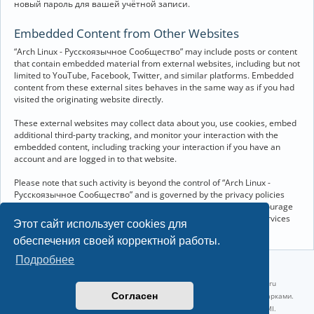
новый пароль для вашей учётной записи.
Embedded Content from Other Websites
“Arch Linux - Русскоязычное Сообщество” may include posts or content
that contain embedded material from external websites, including but not
limited to YouTube, Facebook, Twitter, and similar platforms. Embedded
content from these external sites behaves in the same way as if you had
visited the originating website directly.
These external websites may collect data about you, use cookies, embed
additional third-party tracking, and monitor your interaction with the
embedded content, including tracking your interaction if you have an
account and are logged in to that website.
Please note that such activity is beyond the control of “Arch Linux -
Русскоязычное Сообщество” and is governed by the privacy policies
and terms of service of the respective external websites. We encourage
you to review the privacy and cookie policies of any third-party services
Этот сайт использует cookies для
you interact with through embedded content.
обеспечения своей корректной работы.
Подробнее
©2022-2026, Русскоязычное сообщество Arch Linux.
Linux 6.18.40-1-lts x86_64 GNU/Linux 2026-07-26 08:48:12 |
vps reg.ru
Согласен
Название и логотип Arch Linux ™ являются признанными торговыми марками.
Linux ® — зарегистрированная торговая марка Linus Torvalds и LMI.