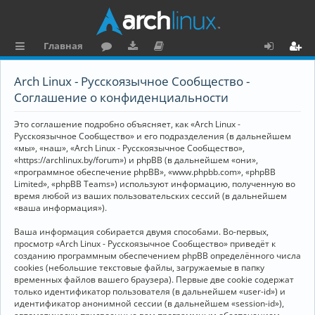
Главная
с
о
аг
о
х
ег
Arch Linux - Русскоязычное Сообщество -
ы
ру
ру
ку
о
и
Соглашение о конфиденциальности
л
м
зк
м
д
ст
Это соглашение подробно объясняет, как «Arch Linux -
к
и
е
р
Русскоязычное Сообщество» и его подразделения (в дальнейшем
«мы», «наш», «Arch Linux - Русскоязычное Сообщество»,
и
н
а
«https://archlinux.by/forum») и phpBB (в дальнейшем «они»,
«программное обеспечение phpBB», «www.phpbb.com», «phpBB
та
ц
Limited», «phpBB Teams») используют информацию, полученную во
ц
и
время любой из ваших пользовательских сессий (в дальнейшем
«ваша информация»).
и
я
Ваша информация собирается двумя способами. Во-первых,
я
просмотр «Arch Linux - Русскоязычное Сообщество» приведёт к
созданию программным обеспечением phpBB определённого числа
cookies (небольшие текстовые файлы, загружаемые в папку
временных файлов вашего браузера). Первые две cookie содержат
только идентификатор пользователя (в дальнейшем «user-id») и
идентификатор анонимной сессии (в дальнейшем «session-id»),