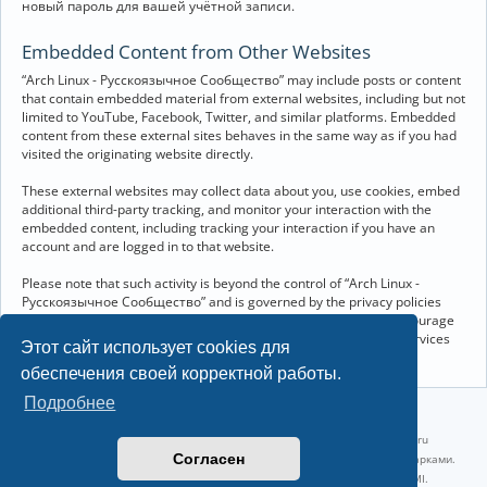
новый пароль для вашей учётной записи.
Embedded Content from Other Websites
“Arch Linux - Русскоязычное Сообщество” may include posts or content
that contain embedded material from external websites, including but not
limited to YouTube, Facebook, Twitter, and similar platforms. Embedded
content from these external sites behaves in the same way as if you had
visited the originating website directly.
These external websites may collect data about you, use cookies, embed
additional third-party tracking, and monitor your interaction with the
embedded content, including tracking your interaction if you have an
account and are logged in to that website.
Please note that such activity is beyond the control of “Arch Linux -
Русскоязычное Сообщество” and is governed by the privacy policies
and terms of service of the respective external websites. We encourage
you to review the privacy and cookie policies of any third-party services
Этот сайт использует cookies для
you interact with through embedded content.
обеспечения своей корректной работы.
Подробнее
©2022-2026, Русскоязычное сообщество Arch Linux.
Linux 6.18.40-1-lts x86_64 GNU/Linux 2026-07-26 08:48:12 |
vps reg.ru
Согласен
Название и логотип Arch Linux ™ являются признанными торговыми марками.
Linux ® — зарегистрированная торговая марка Linus Torvalds и LMI.