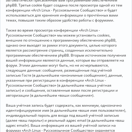
автоматически присвоенные вам программным обеспечением
phpBB. Третья cookie будет создана после просмотра одной из тем
конференции «Arch Linux - Русскоязычное Сообщество» и будет
использоваться для хранения информации о прочтённых вами
темах, повышая таким образом удобство работы с форумами.
Также во время просмотра конференции «Arch Linux -
Русскоязычное Сообщество» мы можем установить cookies,
внешние по отношению к программному обеспечению phpBB,
однако они выходят за рамки этого документа, целью которого
является рассмотрение страниц, созданных исключительно
программным обеспечением phpBB. Вторым источником получения
вашей информации являются данные, которые вы отправляете на
форум. Этими данными могут быть, но не исчерпываются,
следующие данные: сообщения, размещённые под учётной
записью Гостя (в дальнейшем «анонимные сообщения»), данные,
указанные при регистрации в конференции «Arch Linux -
Русскоязычное Сообщество» (в дальнейшем «ваша учётная
запись») и сообщения, оставленные вами после регистрации и
авторизации (в дальнейшем «ваши сообщения»).
Ваша учётная запись будет содержать, как минимум, однозначно
идентифицируемое имя (в дальнейшем «ваше имя пользователя»),
индивидуальный пароль для входа под вашей учётной записью
(далее «ваш пароль») и реальный адрес email (в дальнейшем «ваш
адрес email»). Ваша информация из вашей учётной записи на
форумах «Arch Linux - Русскоязычное Сообщество» охраняется