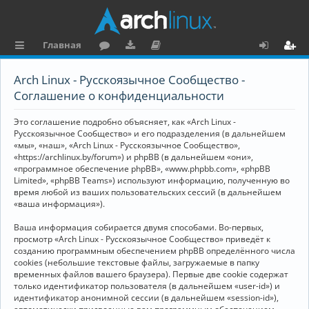
Главная
с
о
аг
о
х
ег
Arch Linux - Русскоязычное Сообщество -
ы
ру
ру
ку
о
и
Соглашение о конфиденциальности
л
м
зк
м
д
ст
Это соглашение подробно объясняет, как «Arch Linux -
к
и
е
р
Русскоязычное Сообщество» и его подразделения (в дальнейшем
«мы», «наш», «Arch Linux - Русскоязычное Сообщество»,
и
н
а
«https://archlinux.by/forum») и phpBB (в дальнейшем «они»,
«программное обеспечение phpBB», «www.phpbb.com», «phpBB
та
ц
Limited», «phpBB Teams») используют информацию, полученную во
ц
и
время любой из ваших пользовательских сессий (в дальнейшем
«ваша информация»).
и
я
Ваша информация собирается двумя способами. Во-первых,
я
просмотр «Arch Linux - Русскоязычное Сообщество» приведёт к
созданию программным обеспечением phpBB определённого числа
cookies (небольшие текстовые файлы, загружаемые в папку
временных файлов вашего браузера). Первые две cookie содержат
только идентификатор пользователя (в дальнейшем «user-id») и
идентификатор анонимной сессии (в дальнейшем «session-id»),